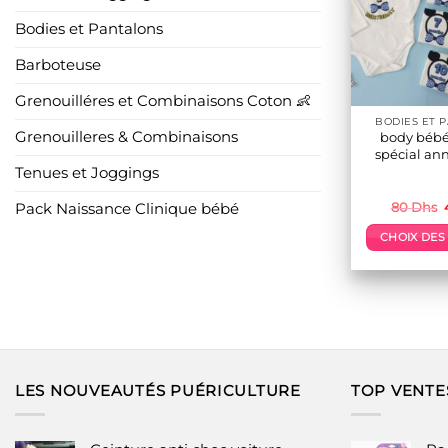
L
o
Bodies et Pantalons
p
Barboteuse
ê
c
Grenouilléres et Combinaisons Coton 👶
s
BODIES ET 
l
Grenouilleres & Combinaisons
body béb
spécial ann
Tenues et Joggings
p
80
Dhs
Pack Naissance Clinique bébé
CHOIX DES
é
p
a
p
v
L
o
LES NOUVEAUTÉS PUÉRICULTURE
TOP VENTE
p
ê