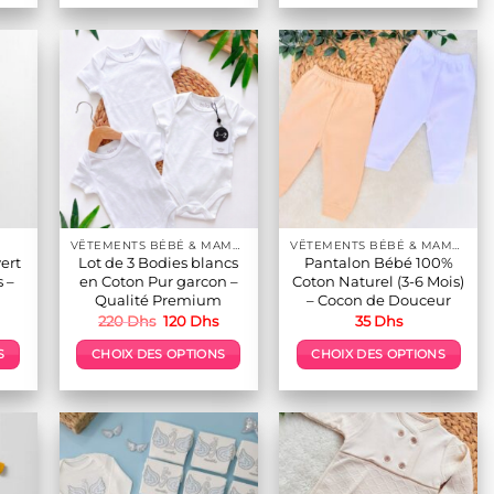
produit
produit
a
a
s
plusieurs
plusieurs
s.
variations.
variations.
Les
Les
options
options
peuvent
peuvent
être
être
choisies
choisies
sur
sur
VÊTEMENTS BÉBÉ & MAMAN
VÊTEMENTS BÉBÉ & MAMAN
la
la
vert
Lot de 3 Bodies blancs
Pantalon Bébé 100%
page
page
s –
en Coton Pur garcon –
Coton Naturel (3-6 Mois)
du
du
Qualité Premium
– Cocon de Douceur
Le
Le
Le
220
Dhs
120
Dhs
35
Dhs
produit
produit
prix
prix
prix
actuel
initial
actuel
S
CHOIX DES OPTIONS
CHOIX DES OPTIONS
est :
était :
est :
100 Dhs.
220 Dhs.
120 Dhs.
Ce
Ce
produit
produit
a
a
s
plusieurs
plusieurs
s.
variations.
variations.