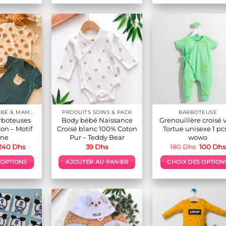
produit
a
plusieur
variation
Les
options
peuvent
être
choisies
sur
VÊTEMENTS BÉBÉ & MAMAN
PRODUITS SOINS & PACK
BARBOTEUSE
la
rboteuses
Body bébé Naissance
Grenouillère croisé 
page
on – Motif
Croisé blanc 100% Coton
Tortue unisexe 1 pc
du
ane
Pur – Teddy Bear
wowo
Le
Le
Le
240
Dhs
39
Dhs
180
Dhs
100
Dhs
produit
prix
prix
prix
initial
actuel
initial
 OPTIONS
AJOUTER AU PANIER
CHOIX DES OPTION
était :
est :
était :
340 Dhs.
240 Dhs.
180 Dhs.
Ce
Ce
roduit
produit
a
lusieurs
plusieur
ariations.
variation