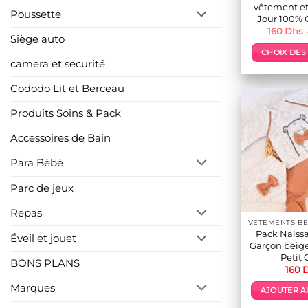
vêtement et
Poussette
Jour 100% 
160
Dhs
Siège auto
CHOIX DES
camera et securité
p
Cododo Lit et Berceau
a
p
Produits Soins & Pack
v
Accessoires de Bain
L
o
Para Bébé
p
ê
Parc de jeux
c
s
Repas
l
Pack Naissa
Éveil et jouet
Garçon beige
Petit 
BONS PLANS
160
p
Marques
AJOUTER A