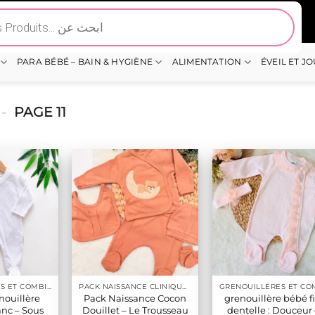
PARA BÉBÉ – BAIN & HYGIÈNE
ALIMENTATION
ÉVEIL ET J
-
PAGE 11
GRENOUILLÉRES ET COMBINAISONS COTON
PACK NAISSANCE CLINIQUE BÉBÉ
ouillère
Pack Naissance Cocon
grenouillère bébé fi
nc – Sous
Douillet – Le Trousseau
dentelle : Douceur 