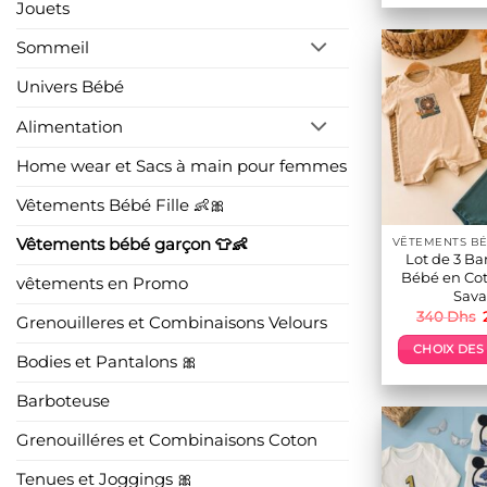
Jouets
Sommeil
Univers Bébé
Alimentation
Home wear et Sacs à main pour femmes
Vêtements Bébé Fille 👶🎀
Vêtements bébé garçon 👕👶
Lot de 3 Ba
Bébé en Cot
vêtements en Promo
Sav
340
Dhs
Grenouilleres et Combinaisons Velours
CHOIX DES
Bodies et Pantalons 🎀
p
Barboteuse
a
Grenouilléres et Combinaisons Coton
p
v
Tenues et Joggings 🎀