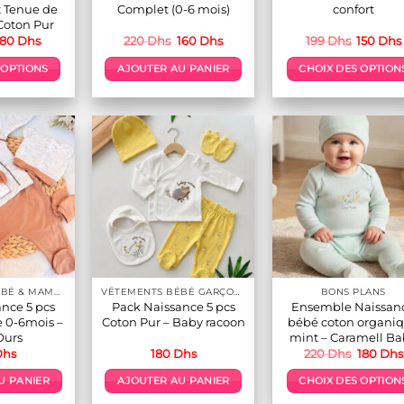
 Tenue de
Complet (0-6 mois)
confort
Coton Pur
Le
Le
Le
Le
Le
80
Dhs
220
Dhs
160
Dhs
199
Dhs
150
Dhs
prix
prix
prix
prix
prix
initial
actuel
initial
actuel
initial
 OPTIONS
AJOUTER AU PANIER
CHOIX DES OPTION
était :
est :
était :
est :
était :
160 Dhs.
80 Dhs.
220 Dhs.
160 Dhs.
199 Dhs.
Ce
Ce
roduit
produit
a
lusieurs
plusieur
ariations.
variation
es
Les
ptions
options
euvent
peuvent
tre
être
hoisies
choisies
ur
sur
VÊTEMENTS BÉBÉ & MAMAN
VÊTEMENTS BÉBÉ GARÇON 👕👶
BONS PLANS
a
la
nce 5 pcs
Pack Naissance 5 pcs
Ensemble Naissan
page
page
 0-6mois –
Coton Pur – Baby racoon
bébé coton organi
du
du
Ours
mint – Caramell B
Le
Dhs
180
Dhs
220
Dhs
180
Dhs
roduit
produit
prix
initial
U PANIER
AJOUTER AU PANIER
CHOIX DES OPTION
était :
220 Dhs
Ce