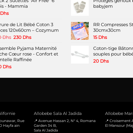
k 2 Sucettes "Air Free" 6
Protèges genoux 
hoisies
choisies
choisies
is - Mammia
babyjem
ur
sur
sur
a
la
la
Dhs
page
page
page
rure de Lit Bébé Coton 3
RR Compresses St
du
du
du
èces 120x60cm – Cozymum
30cmx30cm
roduit
produit
produit
Le
Le
0
Dhs
230
Dhs
15
Dhs
prix
prix
semble Pyjama Maternité
initial
actuel
Coton-tige Bâtonn
che Cœur rose - Confort et
était :
est :
souples pour bébé
ntelle Raffinée
350 Dhs.
230 Dhs.
20
Dhs
0
Dhs
lifornie
Allobebe Sala Al Jadida
Allobebe Marr
Mounawar, Rue
📍 Avenue Hassan 2, N° 4, Romana
📍 Croisement A
D Hayfa ain
Garden 34 B,
El Mansour (Maj
Sala Al Jadida