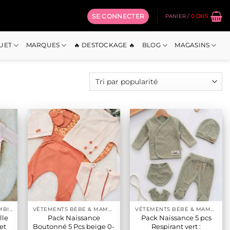
SE CONNECTER
PANIER /
0
DHS
OUET
MARQUES
🔥 DESTOCKAGE 🔥
BLOG
MAGASINS
GRENOUILLÉRES ET COMBINAISONS COTON
VÊTEMENTS BÉBÉ & MAMAN
VÊTEMENTS BÉBÉ & MAMAN
lle
Pack Naissance
Pack Naissance 5 pcs
et
Boutonné 5 Pcs beige 0-
Respirant vert :