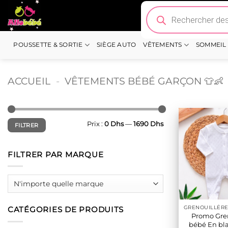
Passer
Recherche
de
au
produits
contenu
POUSSETTE & SORTIE
SIÈGE AUTO
VÊTEMENTS
SOMMEIL
ACCUEIL
-
VÊTEMENTS BÉBÉ GARÇON 👕👶
Prix
Prix
Prix :
0 Dhs
—
1690 Dhs
FILTRER
min
max
FILTRER PAR MARQUE
CATÉGORIES DE PRODUITS
Promo Gren
bébé En bla