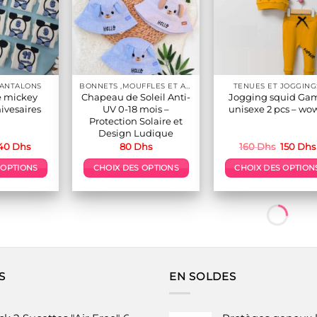
es
Les
ptions
options
euvent
peuvent
tre
être
hoisies
choisies
ur
sur
PANTALONS
BONNETS ,MOUFFLES ET ACCESSOIRES
TENUES ET JOGGING
a
la
é mickey
Chapeau de Soleil Anti-
Jogging squid Ga
page
page
ivesaires
UV 0-18 mois –
unisexe 2 pcs – wo
du
du
Protection Solaire et
Design Ludique
roduit
produit
Le
Le
Le
40
Dhs
80
Dhs
160
Dhs
150
Dhs
prix
prix
prix
initial
actuel
initial
 OPTIONS
CHOIX DES OPTIONS
CHOIX DES OPTION
tait :
est :
était :
80 Dhs.
40 Dhs.
160 Dhs
Ce
Ce
Ce
roduit
produit
produit
a
a
lusieurs
plusieurs
plusieur
ariations.
variations.
variation
es
Les
Les
ptions
options
options
S
EN SOLDES
euvent
peuvent
peuvent
tre
être
être