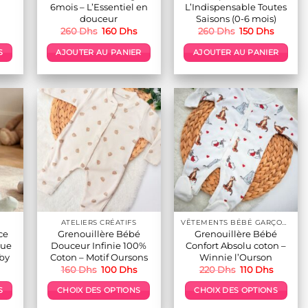
6mois – L’Essentiel en
L’Indispensable Toutes
douceur
Saisons (0-6 mois)
Le
Le
Le
Le
Le
260
Dhs
160
Dhs
260
Dhs
150
Dhs
prix
prix
prix
prix
prix
actuel
initial
actuel
initial
actuel
S
AJOUTER AU PANIER
AJOUTER AU PANIER
est :
était :
est :
était :
est :
150 Dhs.
260 Dhs.
160 Dhs.
260 Dhs.
150 Dhs
s
s.
ATELIERS CRÉATIFS
VÊTEMENTS BÉBÉ GARÇON 👕👶
ce
Grenouillère Bébé
Grenouillère Bébé
que
Douceur Infinie 100%
Confort Absolu coton –
aby
Coton – Motif Oursons
Winnie l’Ourson
Le
Le
Le
Le
Le
160
Dhs
100
Dhs
220
Dhs
110
Dhs
prix
prix
prix
prix
prix
actuel
initial
actuel
initial
actuel
S
CHOIX DES OPTIONS
CHOIX DES OPTIONS
est :
était :
est :
était :
est :
.
180 Dhs.
160 Dhs.
100 Dhs.
220 Dhs.
110 Dhs.
Ce
Ce