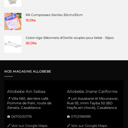
RR Compresses Steriles 30cmx30cm
15
Dhs
Coton-tige Bâtonnets d'Oreille souples pour bébé - 55pcs
20
Dhs
NOS MAGASINS ALLOBEBE
Allobebe Ain Sebaa
Allobebe Jnane Californie
📍 Villa N61, derrière café
📍 Lot Assakane Al Mounawar,
Pomme de Pain, route de
Rue 93, Imm Tayba 50 (BD
Zenata, Casablanca
Hayfa ain chock), Casablanca
☎️
0670030178
☎️
0703196999
🔗
Voir sur Google Maps
🔗
Voir sur Google Maps