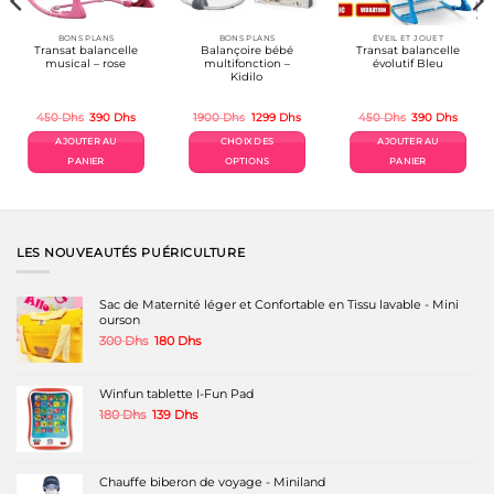
BONS PLANS
BONS PLANS
ÉVEIL ET JOUET
Transat balancelle
Balançoire bébé
Transat balancelle
musical – rose
multifonction –
évolutif Bleu
Kidilo
Le
Le
Le
Le
Le
Le
450
Dhs
390
Dhs
1900
Dhs
1299
Dhs
450
Dhs
390
Dhs
prix
prix
prix
prix
prix
prix
uel
initial
actuel
initial
actuel
initial
actuel
AJOUTER AU
CHOIX DES
AJOUTER AU
était :
est :
était :
est :
était :
est :
 Dhs.
450 Dhs.
390 Dhs.
1900 Dhs.
1299 Dhs.
450 Dhs.
390 Dh
PANIER
OPTIONS
PANIER
Ce
produit
a
plusieurs
variations.
LES NOUVEAUTÉS PUÉRICULTURE
Les
options
peuvent
Sac de Maternité léger et Confortable en Tissu lavable - Mini
être
ourson
choisies
Le
Le
300
Dhs
180
Dhs
sur
prix
prix
la
initial
actuel
page
était :
est :
Winfun tablette I-Fun Pad
du
300 Dhs.
180 Dhs.
produit
Le
Le
180
Dhs
139
Dhs
prix
prix
initial
actuel
était :
est :
180 Dhs.
139 Dhs.
Chauffe biberon de voyage - Miniland