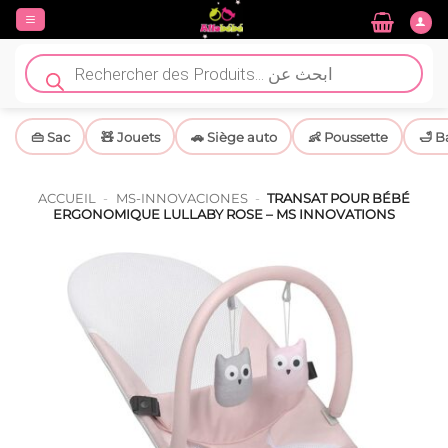
Passer
au
contenu
Recherche
de
produits
👜 Sac
🧸 Jouets
🚗 Siège auto
👶 Poussette
🛁 B
ACCUEIL
-
MS-INNOVACIONES
-
TRANSAT POUR BÉBÉ
ERGONOMIQUE LULLABY ROSE – MS INNOVATIONS