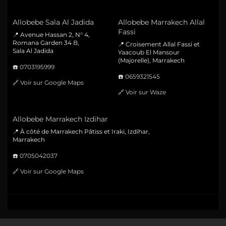
Allobebe Sala Al Jadida
Allobebe Marrakech Allal
Fassi
📍 Avenue Hassan 2, N° 4,
Romana Garden 34 B,
📍 Croisement Allal Fassi et
Sala Al Jadida
Yaacoub El Mansour
(Majorelle), Marrakech
☎️
0703195999
☎️
0659321545
🔗
Voir sur Google Maps
🔗
Voir sur Waze
Allobebe Marrakech Izdihar
📍 À côté de Marrakech Pâtiss et Iraki, Izdihar,
Marrakech
☎️
0705042037
🔗
Voir sur Google Maps