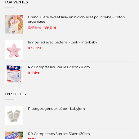
TOP VENTES
Grenouillère sweet lady un nid douillet pour bébé - Coton
organique
Le
Le
230
Dhs
189
Dhs
prix
prix
initial
actuel
était :
est :
lampe led avec batterie - pink - Interbaby
230 Dhs.
189 Dhs.
109
Dhs
RR Compresses Steriles 20cmx20cm
10
Dhs
EN SOLDES
Protèges genoux bébé - babyjem
RR Compresses Steriles 30cmx30cm