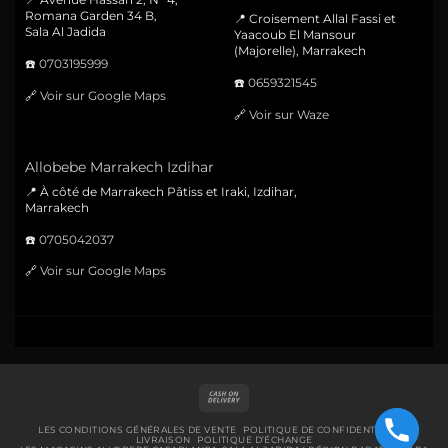
Romana Garden 34 B,
📍 Croisement Allal Fassi et
Sala Al Jadida
Yaacoub El Mansour
(Majorelle), Marrakech
☎️
0703195999
☎️
0659321545
🔗
Voir sur Google Maps
🔗
Voir sur Waze
Allobebe Marrakech Izdihar
📍 À côté de Marrakech Pâtiss et Iraki, Izdihar,
Marrakech
☎️
0705042037
🔗
Voir sur Google Maps
Cash
On
Delivery
LES CONDITIONS GÉNÉRALES DE VENTE
POLITIQUE DE CONFIDENTIALITÉ
LIVRAISON
POLITIQUE D’ÉCHANGE