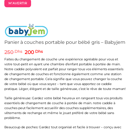
M’AVERTIR
Panier à couches portable pour bébé gris – Babyjem
Le
Le
250
Dhs
200
Dhs
prix
prix
Faites du changement de couche une expérience agréable pour vous et
initial
actuel
votre tout-petit en ayant une chambre d’enfant portable à portée de main.
était :
est :
Notre caddie polyvalent est parfait pour ranger tous vos éléments essentiels
250 Dhs.
200 Dhs.
de changement de couches et fonctionne également comme une station
de changement portable. Cela signifie que vous pouvez changer la couche
de votre bébé où que vous soyez – tant que vous apportez ce caddie
pratique. Léger, élégant et de taille généreuse, c’est le rêve de toute maman!
Taille généreuse: Gardez votre bébé heureux en rangeant tous vos produits
essentiels de changement de couche à portée de main. notre caddie à
couches peut facilement accueillir des couches supplémentaires, des
vêtements de rechange et même le jouet préféré de votre bébé sans
problème.
Beaucoup de poches: Gardez tout organisé et facile à trouver – conçu avec