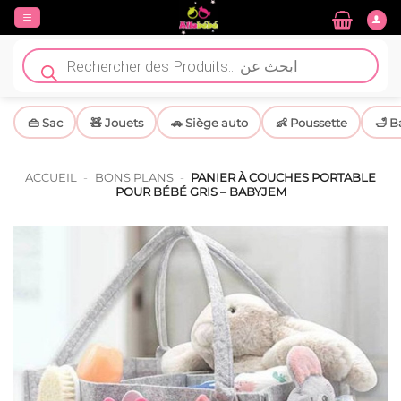
Passer
au
contenu
Recherche
de
produits
👜 Sac
🧸 Jouets
🚗 Siège auto
👶 Poussette
🛁 B
ACCUEIL
-
BONS PLANS
-
PANIER À COUCHES PORTABLE
POUR BÉBÉ GRIS – BABYJEM