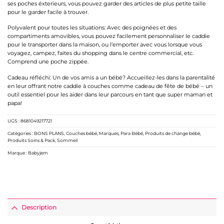
ses poches éxterieurs, vous pouvez garder des articles de plus petite taille
pour le garder facile à trouver.
Polyvalent pour toutes les situations: Avec des poignées et des
compartiments amovibles, vous pouvez facilement personnaliser le caddie
pour le transporter dans la maison, ou l’emporter avec vous lorsque vous
voyagez, campez, faites du shopping dans le centre commercial, etc.
Comprend une poche zippée.
Cadeau réfléchi: Un de vos amis a un bébé? Accueillez-les dans la parentalité
en leur offrant notre caddie à couches comme cadeau de fête de bébé – un
outil essentiel pour les aider dans leur parcours en tant que super maman et
papa!
UGS :
8681049217721
Catégories :
BONS PLANS
,
Couches bébé
,
Marques
,
Para Bébé
,
Produits de change bébé
,
Produits Soins & Pack
,
Sommeil
Marque :
Babyjem
Description