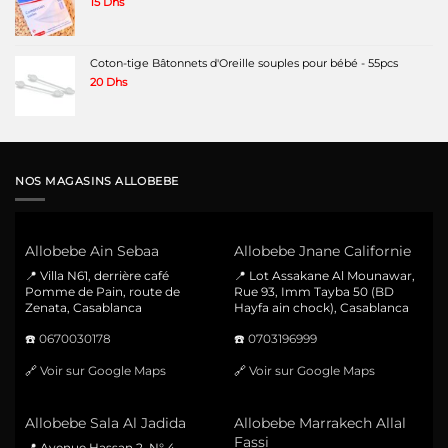
15
Dhs
Coton-tige Bâtonnets d'Oreille souples pour bébé - 55pcs
20
Dhs
NOS MAGASINS ALLOBEBE
Allobebe Ain Sebaa
Allobebe Jnane Californie
📍 Villa N61, derrière café
📍 Lot Assakane Al Mounawar,
Pomme de Pain, route de
Rue 93, Imm Tayba 50 (BD
Zenata, Casablanca
Hayfa ain chock), Casablanca
☎️
0670030178
☎️
0703196999
🔗
Voir sur Google Maps
🔗
Voir sur Google Maps
Allobebe Sala Al Jadida
Allobebe Marrakech Allal
Fassi
📍 Avenue Hassan 2, N° 4,