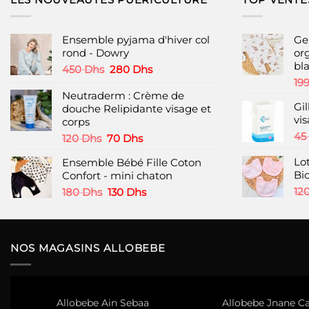
Ensemble pyjama d'hiver col
Ge
rond - Dowry
or
bl
Le
Le
450
Dhs
280
Dhs
prix
prix
19
initial
actuel
Neutraderm : Crème de
Gil
était :
est :
douche Relipidante visage et
vis
450 Dhs.
280 Dhs.
corps
45
Le
Le
120
Dhs
70
Dhs
prix
prix
Lo
Ensemble Bébé Fille Coton
initial
actuel
Bi
Confort - mini chaton
était :
est :
120 Dhs.
70 Dhs.
Le
Le
12
180
Dhs
130
Dhs
prix
prix
initial
actuel
était :
est :
180 Dhs.
130 Dhs.
NOS MAGASINS ALLOBEBE
Allobebe Ain Sebaa
Allobebe Jnane Ca