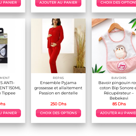
initial
actuel
U PANIER
AJOUTER AU PANIER
CHOIX DES OPTION
était :
est :
120 Dhs.
68 Dhs.
Ce
produit
a
plusieur
variation
Les
options
peuvent
être
choisies
sur
EMENT
REPAS
BAVOIRS
la
S ANTI-
Ensemble Pyjama
Bavoir pingouin ro
page
ENT 150ML
grossesse et allaitement
coton Bip Sonore 
du
 Tippee
Passion en dentelle
Récupérateur –
Bebekevi
produit
hs
250
Dhs
85
Dhs
U PANIER
CHOIX DES OPTIONS
AJOUTER AU PANIE
Ce
produit
a