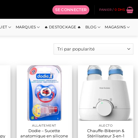
SE CONNECTER
PANIER /
0
DHS
OUET
MARQUES
🔥 DESTOCKAGE 🔥
BLOG
MAGASINS
ALLAITEMENT
ALECTO
Dodie – Sucette
Chauffe-Biberon &
ppy
anatomique en silicone
Stérilisateur 3-en-1