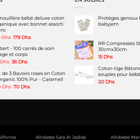
nouillère bébé deluxe coton
Protèges genoux 
ganique avec bonnet assorti
babyjem
anc
Le
Le
9
Dhs
179
Dhs
prix
prix
RR Compresses St
bert - 100 carrés de soin
initial
actuel
30cmx30cm
age et corps
était :
est :
15
Dhs
199 Dhs.
179 Dhs.
Le
Le
Dhs
36
Dhs
prix
prix
Coton-tige Bâtonn
t de 3 Bavoirs roses en Coton
initial
actuel
souples pour bébé
organic 100% Pur - Caramell
était :
est :
20
Dhs
45 Dhs.
36 Dhs.
Le
Le
0
Dhs
70
Dhs
prix
prix
initial
actuel
était :
est :
120 Dhs.
70 Dhs.
lifornie
Allobebe Sala Al Jadida
Allobebe Marr