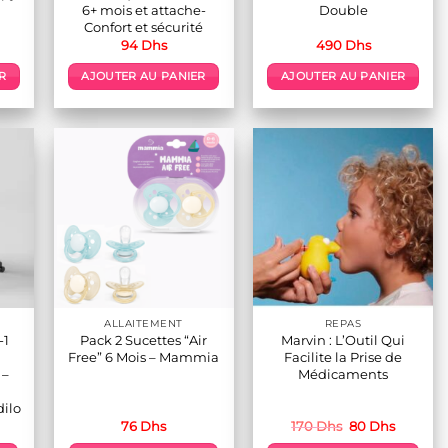
6+ mois et attache-
Double
Confort et sécurité
94
Dhs
490
Dhs
R
AJOUTER AU PANIER
AJOUTER AU PANIER
ALLAITEMENT
REPAS
-1
Pack 2 Sucettes “Air
Marvin : L’Outil Qui
Free” 6 Mois – Mammia
Facilite la Prise de
 –
Médicaments
ilo
Le
Le
76
Dhs
170
Dhs
80
Dhs
prix
prix