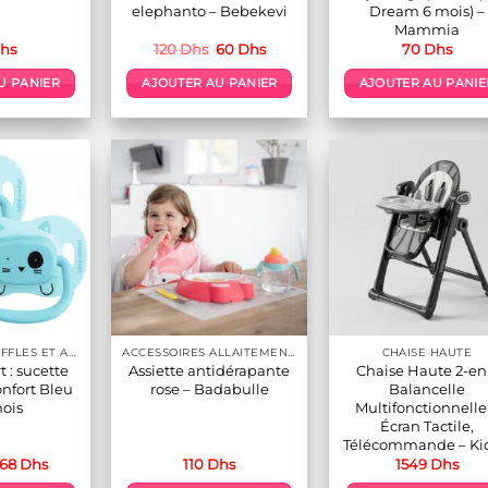
elephanto – Bebekevi
Dream 6 mois) –
Mammia
Le
Le
hs
120
Dhs
60
Dhs
70
Dhs
prix
prix
initial
actuel
U PANIER
AJOUTER AU PANIER
AJOUTER AU PANIE
était :
est :
120 Dhs.
60 Dhs.
BONNETS ,MOUFFLES ET ACCESSOIRES
ACCESSOIRES ALLAITEMENT / REPAS
CHAISE HAUTE
 : sucette
Assiette antidérapante
Chaise Haute 2-en
onfort Bleu
rose – Badabulle
Balancelle
ois
Multifonctionnelle
Écran Tactile,
Télécommande – Kid
Le
Le
68
Dhs
110
Dhs
1549
Dhs
prix
prix