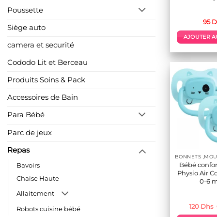
Poussette
95
D
Siège auto
AJOUTER A
camera et securité
Cododo Lit et Berceau
Produits Soins & Pack
Accessoires de Bain
Para Bébé
Parc de jeux
Repas
Bébé confort
Bavoirs
Physio Air C
Chaise Haute
0-6 m
Allaitement
120
Dhs
Robots cuisine bébé