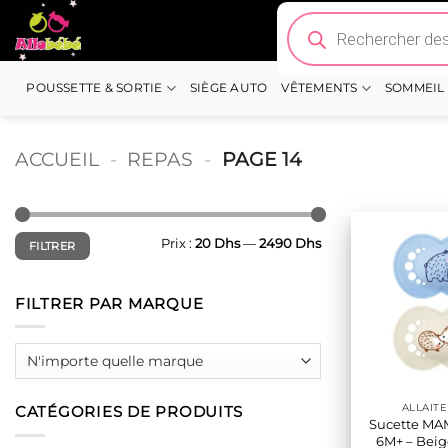
Passer
Recherche
de
au
produits
contenu
POUSSETTE & SORTIE
SIÈGE AUTO
VÊTEMENTS
SOMMEIL
ACCUEIL
-
REPAS
-
PAGE 14
Prix
Prix
Prix :
20 Dhs
—
2490 Dhs
FILTRER
min
max
FILTRER PAR MARQUE
ALLAIT
CATÉGORIES DE PRODUITS
Sucette MAM
6M+ – Beig