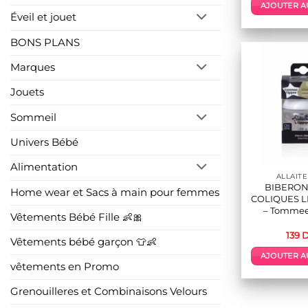
AJOUTER A
Éveil et jouet
BONS PLANS
Marques
Jouets
Sommeil
Univers Bébé
Alimentation
ALLAIT
BIBERON
Home wear et Sacs à main pour femmes
COLIQUES L
– Tommee
Vêtements Bébé Fille 👶🎀
139
D
Vêtements bébé garçon 👕👶
AJOUTER A
vêtements en Promo
Grenouilleres et Combinaisons Velours