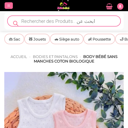
Passer
au
contenu
Recherche
de
produits
👜 Sac
🧸 Jouets
🚗 Siège auto
👶 Poussette
🛁 B
ACCUEIL
-
BODIES ET PANTALONS
-
BODY BÉBÉ SANS
MANCHES COTON BIOLOGIQUE