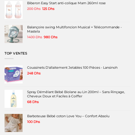
était :
est :
Biberon Easy Start anti-colique Mam 260ml rose
du
du
du
480 Dhs.
340 Dhs.
produit
produit
produit
Le
Le
200
Dhs
125
Dhs
prix
prix
initial
actuel
était :
est :
200 Dhs.
125 Dhs.
Balançoire swing Multifoncion Musical + Télécommande -
Mastela
Le
Le
1400
Dhs
980
Dhs
prix
prix
initial
actuel
était :
est :
TOP VENTES
1400 Dhs.
980 Dhs.
Coussinets D'allaitement Jetables 100 Pièces - Lansinoh
248
Dhs
Spray Démêlant Bébé Biolane au Lin 200ml – Sans Rinçage,
Cheveux Doux et Faciles à Coiffer
68
Dhs
Barboteuse Bébé coton Love You – Confort Absolu
100
Dhs