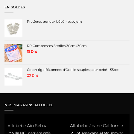
EN SOLDES
Protèges genoux bébé - babyjem
RR Compresses Steriles 30cmx30cm
15
Dhs
Coton-tige Bâtonnets d'Oreille souples pour bébé - 55pcs
20
Dhs
NOS MAGASINS ALLOBEBE
Allobebe Ain Sebaa
Allobebe Jnane Californie
📍 Villa N61, derrière café
📍 Lot Assakane Al Mounawar,