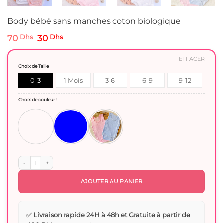
Body bébé sans manches coton biologique
Le
Le
70
Dhs
30
Dhs
prix
prix
initial
actuel
EFFACER
était :
est :
Choix de Taille
70 Dhs.
30 Dhs.
0-3
1 Mois
3-6
6-9
9-12
Mois
mois
Mois
Mois
Choix de couleur !
quantité de Body bébé sans manches coton biologique
AJOUTER AU PANIER
✅
Livraison rapide 24H à 48h et Gratuite à partir de