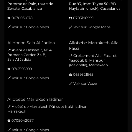
Pomme de Pain, route de
Rue 93, Imm Tayba 50 (BD
Zenata, Casablanca
Hayfa ain chock), Casablanca
☎️
0670030178
☎️
0703196999
🔗
Voir sur Google Maps
🔗
Voir sur Google Maps
Allobebe Sala Al Jadida
Allobebe Marrakech Allal
Fassi
📍 Avenue Hassan 2, N° 4,
Romana Garden 34 B,
📍 Croisement Allal Fassi et
Sala Al Jadida
Yaacoub El Mansour
(Majorelle), Marrakech
☎️
0703195999
☎️
0659321545
🔗
Voir sur Google Maps
🔗
Voir sur Waze
Allobebe Marrakech Izdihar
📍 À côté de Marrakech Pâtiss et Iraki, Izdihar,
Marrakech
☎️
0705042037
🔗
Voir sur Google Maps