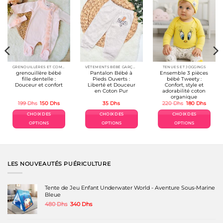
GRENOUILLÉRES ET COMBINAISONS COTON
VÊTEMENTS BÉBÉ GARÇON 👕👶
TENUES ET JOGGINGS
grenouillère bébé
Pantalon Bébé à
Ensemble 3 pièces
fille dentelle :
Pieds Ouverts :
bébé Tweety :
Douceur et confort
Liberté et Douceur
Confort, style et
en Coton Pur
adorabilité coton
organique
Le
Le
Le
Le
199
Dhs
150
Dhs
35
Dhs
220
Dhs
180
Dhs
prix
prix
prix
prix
l
initial
actuel
initial
actuel
CHOIX DES
CHOIX DES
CHOIX DES
était :
est :
était :
est :
s.
199 Dhs.
150 Dhs.
220 Dhs.
180 Dh
OPTIONS
OPTIONS
OPTIONS
Ce
Ce
Ce
produit
produit
produit
a
a
a
plusieurs
plusieurs
plusieurs
variations.
variations.
variations.
LES NOUVEAUTÉS PUÉRICULTURE
Les
Les
Les
options
options
options
peuvent
peuvent
peuvent
Tente de Jeu Enfant Underwater World - Aventure Sous-Marine
être
être
être
Bleue
choisies
choisies
choisies
Le
Le
480
Dhs
340
Dhs
sur
sur
sur
prix
prix
la
la
la
initial
actuel
page
page
page