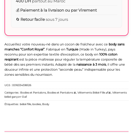
400 DH
partout au Maroc
💰
Paiement à la livraison ou par Virement
🔄
Retour facile
sous 7 jours
Accueillez votre nouveau-né dans un cocon de fraîcheur avec ce
body sans
manches “Confort Royal”
. Fabriqué en
Turquie
(Made in Turkey), pays
reconnu pour son expertise textile d’exception, ce body en
100% coton
respirant
est la pièce maîtresse pour réguler la température corporelle de
bébé dès ses premiers instants. Adapté de la
naissance à 3 mois
, il offre une
douceur infinie et une protection “seconde peau” indispensable pour les
zones sensibles du nourrisson.
UGS :
0016334596126
Catégories :
Bodies et Pantalons
,
Bodies et Pantalons 🎀
,
Vêtements Bébé Fille 👶🎀
,
Vêtements
bébé garçon 👕👶
Étiquettes :
bébé fille
,
bodies
,
Body