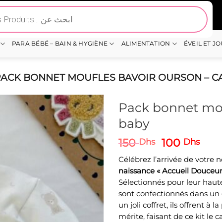
PARA BÉBÉ – BAIN & HYGIÈNE
ALIMENTATION
ÉVEIL ET J
PACK BONNET MOUFLES BAVOIR OURSON – C
Pack bonnet mou
baby
Le
Le
150
100
Dhs
Dhs
prix
prix
Célébrez l’arrivée de votre
initial
actu
naissance « Accueil Douceur
était :
est :
Sélectionnés pour leur haute
150 Dhs.
100
sont confectionnés dans un
un joli coffret, ils offrent à 
mérite, faisant de ce kit le