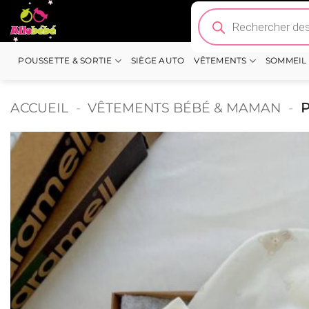
Passer
Recherche
de
au
produits
contenu
POUSSETTE & SORTIE
SIÈGE AUTO
VÊTEMENTS
SOMMEIL
ACCUEIL
-
VÊTEMENTS BÉBÉ & MAMAN
-