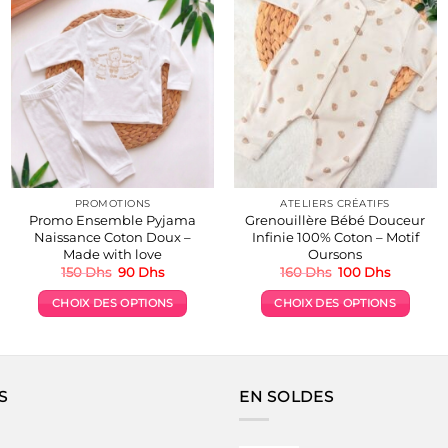
PROMOTIONS
ATELIERS CRÉATIFS
Promo Ensemble Pyjama
Grenouillère Bébé Douceur
Naissance Coton Doux –
Infinie 100% Coton – Motif
Made with love
Oursons
Le
Le
Le
Le
150
Dhs
90
Dhs
160
Dhs
100
Dhs
prix
prix
prix
prix
initial
actuel
initial
actuel
CHOIX DES OPTIONS
CHOIX DES OPTIONS
était :
est :
était :
est :
150 Dhs.
90 Dhs.
160 Dhs.
100 Dhs.
Ce
Ce
produit
produit
a
a
plusieurs
plusieurs
S
EN SOLDES
variations.
variations.
Les
Les