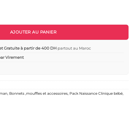
s bavoir ourson – Caramell baby
AJOUTER AU PANIER
et Gratuite à partir de 400 DH
partout au Maroc
 par Virement
aman
,
Bonnets ,mouffles et accessoires
,
Pack Naissance Clinique bébé
,