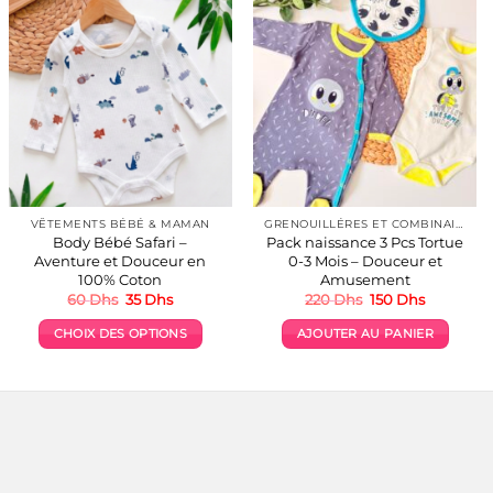
VÊTEMENTS BÉBÉ & MAMAN
GRENOUILLÉRES ET COMBINAISONS COTON 👶
Body Bébé Safari –
Pack naissance 3 Pcs Tortue
Aventure et Douceur en
0-3 Mois – Douceur et
100% Coton
Amusement
Le
Le
Le
Le
60
Dhs
35
Dhs
220
Dhs
150
Dhs
prix
prix
prix
prix
initial
actuel
initial
actuel
CHOIX DES OPTIONS
AJOUTER AU PANIER
était :
est :
était :
est :
60 Dhs.
35 Dhs.
220 Dhs.
150 Dhs.
Ce
produit
a
plusieurs
variations.
Les