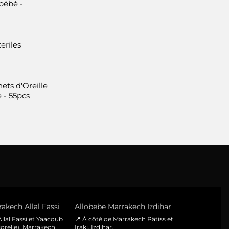
options
bébé -
peuvent
être
choisies
eriles
sur
la
page
du
ets d'Oreille
produit
 - 55pcs
akech Allal Fassi
Allobebe Marrakech Izdihar
llal Fassi et Yaacoub
📍 À côté de Marrakech Pâtiss et
orelle), Marrakech
Iraki, Izdihar,