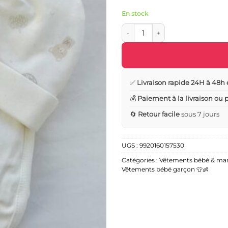
En stock
quantité de Pack bonnet moufle
✅
Livraison rapide 24H à 48h 
💰
Paiement à la livraison ou
🔄
Retour facile
sous 7 jours
UGS :
9920160157530
Catégories :
Vêtements bébé & m
Vêtements bébé garçon 👕👶