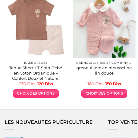
BARBOTEUSE
GRENOUILLÉRES ET COMBINAISONS COTON
Tenue Short + T-Shirt Bébé
grenouillere en mousseline
en Coton Organique –
lin douce
Confort Doux et Naturel
Le
Le
Le
Le
230
Dhs
120
Dhs
180
Dhs
150
Dhs
prix
prix
prix
prix
initial
actuel
initial
actuel
CHOIX DES OPTIONS
CHOIX DES OPTIONS
était :
est :
était :
est :
230 Dhs.
120 Dhs.
180 Dhs.
150 Dhs.
Ce
Ce
produit
produit
a
a
plusieurs
plusieurs
LES NOUVEAUTÉS PUÉRICULTURE
TOP VENTE
variations.
variations.
Les
Les