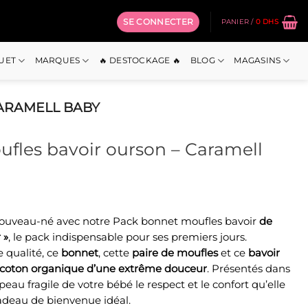
SE CONNECTER
PANIER /
0
DHS
OUET
MARQUES
🔥 DESTOCKAGE 🔥
BLOG
MAGASINS
ARAMELL BABY
fles bavoir ourson – Caramell
 nouveau-né avec notre Pack bonnet moufles bavoir
de
el
 »
, le pack indispensable pour ses premiers jours.
 qualité, ce
bonnet
, cette
paire de moufles
et ce
bavoir
 Dhs.
coton organique d’une extrême douceur
. Présentés dans
la peau fragile de votre bébé le respect et le confort qu’elle
 cadeau de bienvenue idéal.