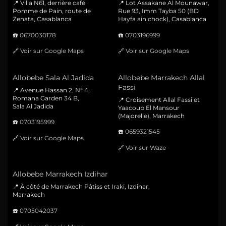
📍 Villa N61, derrière café
📍 Lot Assakane Al Mounawar,
Pomme de Pain, route de
Rue 93, Imm Tayba 50 (BD
Zenata, Casablanca
Hayfa ain chock), Casablanca
☎️
0670030178
☎️
0703196999
🔗
Voir sur Google Maps
🔗
Voir sur Google Maps
Allobebe Sala Al Jadida
Allobebe Marrakech Allal
Fassi
📍 Avenue Hassan 2, N° 4,
Romana Garden 34 B,
📍 Croisement Allal Fassi et
Sala Al Jadida
Yaacoub El Mansour
(Majorelle), Marrakech
☎️
0703195999
☎️
0659321545
🔗
Voir sur Google Maps
🔗
Voir sur Waze
Allobebe Marrakech Izdihar
📍 À côté de Marrakech Pâtiss et Iraki, Izdihar,
Marrakech
☎️
0705042037