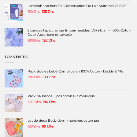
était :
est :
Lansinoh : sachets De Conservation De Lait Maternel 25 PCS
160 Dhs.
100 Dhs.
Le
Le
150
Dhs
135
Dhs
prix
prix
initial
actuel
était :
est :
150 Dhs.
135 Dhs.
2 Langes tapis change Imperméables (76x91cm) – 100% Coton
Doux Absorbant et Lavable
Le
Le
180
Dhs
120
Dhs
prix
prix
initial
actuel
était :
est :
TOP VENTES
180 Dhs.
120 Dhs.
Pack Bodies bébé Complice en 100% Coton - Daddy & Me
Le
Le
180
Dhs
100
Dhs
prix
prix
initial
actuel
était :
est :
180 Dhs.
100 Dhs.
Pack naissance 5 pcs coton 0-3 mois gris
Le
Le
220
Dhs
180
Dhs
prix
prix
initial
actuel
était :
est :
220 Dhs.
180 Dhs.
Lot de deux Body demi manches coton pur
Le
Le
120
Dhs
89
Dhs
prix
prix
initial
actuel