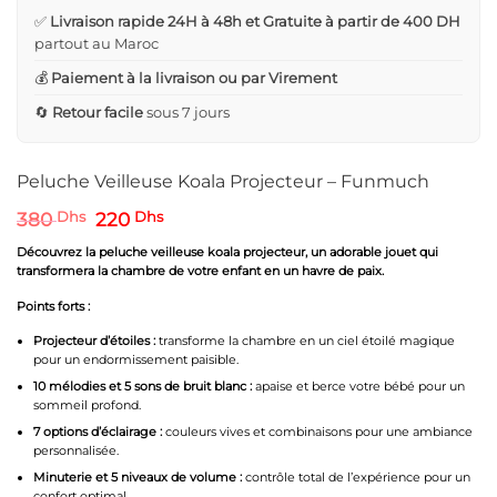
✅
Livraison rapide 24H à 48h et Gratuite à partir de 400 DH
partout au Maroc
💰
Paiement à la livraison ou par Virement
🔄
Retour facile
sous 7 jours
Peluche Veilleuse Koala Projecteur – Funmuch
Le
Le
380
Dhs
220
Dhs
prix
prix
initial
actuel
Découvrez la peluche veilleuse koala projecteur, un adorable jouet qui
était :
est :
transformera la chambre de votre enfant en un havre de paix.
380 Dhs.
220 Dhs.
Points forts :
Projecteur d’étoiles :
transforme la chambre en un ciel étoilé magique
pour un endormissement paisible.
10 mélodies et 5 sons de bruit blanc :
apaise et berce votre bébé pour un
sommeil profond.
7 options d’éclairage :
couleurs vives et combinaisons pour une ambiance
personnalisée.
Minuterie et 5 niveaux de volume :
contrôle total de l’expérience pour un
confort optimal.