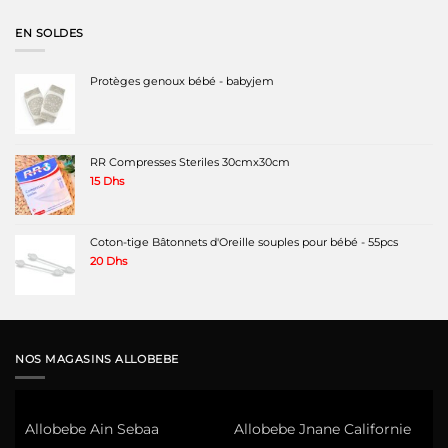
était :
est :
120 Dhs.
89 Dhs.
EN SOLDES
Protèges genoux bébé - babyjem
RR Compresses Steriles 30cmx30cm
15
Dhs
Coton-tige Bâtonnets d'Oreille souples pour bébé - 55pcs
20
Dhs
NOS MAGASINS ALLOBEBE
Allobebe Ain Sebaa
Allobebe Jnane Californie