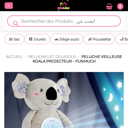
Passer
au
contenu
Recherche
de
produits
👜 Sac
🧸 Jouets
🚗 Siège auto
👶 Poussette
🛁 B
ACCUEIL
-
PELUCHES ET DOUDOUS
-
PELUCHE VEILLEUSE
KOALA PROJECTEUR – FUNMUCH