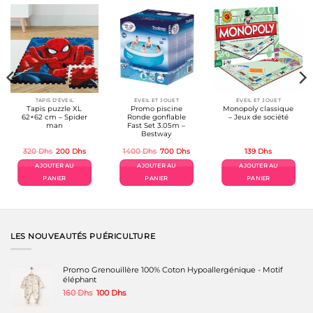
TAPIS D'ÉVEIL
ÉVEIL ET JOUET
ÉVEIL ET JOUET
Tapis puzzle XL
Promo piscine
Monopoly classique
62×62 cm – Spider
Ronde gonflable
– Jeux de société
man
Fast Set 3.05m –
Bestway
Le
Le
Le
Le
320
Dhs
200
Dhs
1400
Dhs
700
Dhs
139
Dhs
prix
prix
prix
prix
el
initial
actuel
initial
actuel
AJOUTER AU
AJOUTER AU
AJOUTER AU
était :
est :
était :
est :
Dhs.
320 Dhs.
200 Dhs.
1400 Dhs.
700 Dhs.
PANIER
PANIER
PANIER
LES NOUVEAUTÉS PUÉRICULTURE
Promo Grenouillère 100% Coton Hypoallergénique - Motif
éléphant
Le
Le
160
Dhs
100
Dhs
prix
prix
initial
actuel