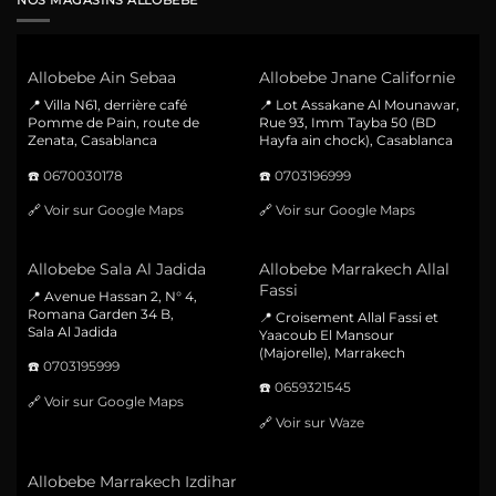
NOS MAGASINS ALLOBEBE
Allobebe Ain Sebaa
Allobebe Jnane Californie
📍 Villa N61, derrière café
📍 Lot Assakane Al Mounawar,
Pomme de Pain, route de
Rue 93, Imm Tayba 50 (BD
Zenata, Casablanca
Hayfa ain chock), Casablanca
☎️
0670030178
☎️
0703196999
🔗
Voir sur Google Maps
🔗
Voir sur Google Maps
Allobebe Sala Al Jadida
Allobebe Marrakech Allal
Fassi
📍 Avenue Hassan 2, N° 4,
Romana Garden 34 B,
📍 Croisement Allal Fassi et
Sala Al Jadida
Yaacoub El Mansour
(Majorelle), Marrakech
☎️
0703195999
☎️
0659321545
🔗
Voir sur Google Maps
🔗
Voir sur Waze
Allobebe Marrakech Izdihar