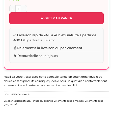
En stock
quantité de Tenue Short + T-Shirt Bébé en Coton Organique – Confort Doux et Na
AJOUTER AU PANIER
✅
Livraison rapide 24H à 48h et Gratuite à partir de
400 DH
partout au Maroc
💰
Paiement à la livraison ou par Virement
🔄
Retour facile
sous 7 jours
Habillez votre trésor avec cette adorable tenue en coton organique ultra
douce et sans produits chimiques, ideale pour un quotidien confortable tout
en assurant une liberté de mouvement et respirabilité
UGS :
252128-18-24mois
Catégories :
Barboteuse
,
Tenues et Joggings
,
Vêtements bébé & maman
,
Vêtements bébé
garçon 👕👶