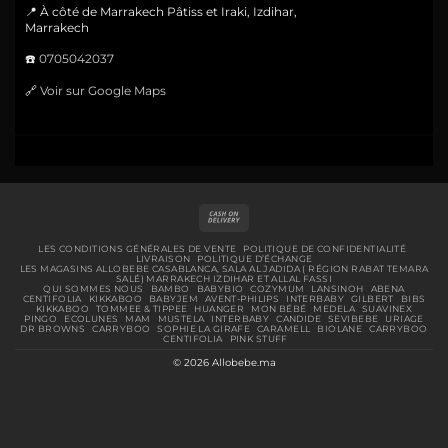
📍 À côté de Marrakech Pâtiss et Iraki, Izdihar,
Marrakech
☎️
0705042037
🔗
Voir sur Google Maps
Cash
On
Delivery
LES CONDITIONS GÉNÉRALES DE VENTE
POLITIQUE DE CONFIDENTIALITÉ
LIVRAISON
POLITIQUE D’ÉCHANGE
LES MAGASINS ALLOBEBE CASABLANCA, SALA AL JADIDA ( RÉGION RABAT TEMARA
SALÉ) MARRAKECH IZDIHAR ET ALLAL FASSI
QUI SOMMES NOUS
BAMBO
BABYBIO
COZYMUM
LANSINOH
ABENA
CENTIFOLIA
KIKKABOO
BABYJEM
AVENT-PHILIPS
INTERBABY
GILBERT
BIBS
KIKKABOO
TOMMEE & TIPPEE
HUANGER
MON BÉBÉ
MEDELA
SUAVINEX
PINGO
ECOLUNES
MAM
MUSTELA
INTERBABY
CANDIDE
SEVIBEBE
URIAGE
DR BROWNS
CARRYBOO
SOPHIE LA GIRAFE
CARAMELL
BIOLANE
CARRYBOO
CENTIFOLIA
PINK STUFF
© 2026 Allobebe.ma