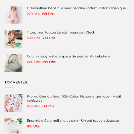
options
options
peuvent
peuvent
Grenouillère bébé fille avec bandeau offert : coton organique
être
être
Le
Le
220
Dhs
149
Dhs
choisies
choisies
prix
prix
sur
sur
initial
actuel
la
la
était :
est :
page
page
220 Dhs.
149 Dhs.
Titou, mon toutou balade magique- Vtech
du
du
produit
produit
Le
Le
500
Dhs
398
Dhs
prix
prix
initial
actuel
était :
est :
500 Dhs.
398 Dhs.
Couffin babynest et espace de jeux 2en1 - bebekevi
Le
Le
680
Dhs
399
Dhs
prix
prix
initial
actuel
était :
est :
680 Dhs.
399 Dhs.
TOP VENTES
Promo Grenouillère 100% Coton Hypoallergénique - Motif
vehicules
Le
Le
160
Dhs
100
Dhs
prix
prix
initial
actuel
était :
est :
Ensemble Caramell short t-shirt - Un été tout en douceur
160 Dhs.
100 Dhs.
180
Dhs