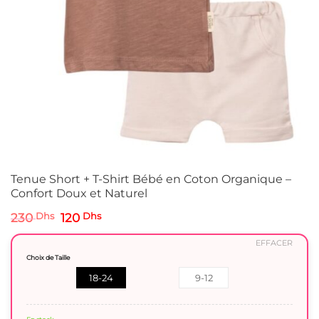
Tenue Short + T-Shirt Bébé en Coton Organique –
Confort Doux et Naturel
Le
Le
230
Dhs
120
Dhs
prix
prix
initial
actuel
EFFACER
était :
est :
Choix de Taille
230 Dhs.
120 Dhs.
18-24
9-12
Mois
Mois