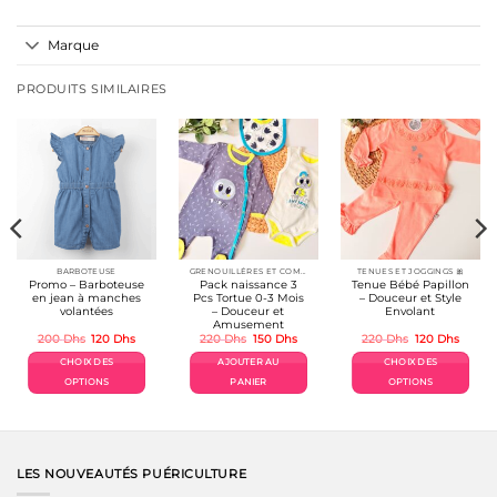
Marque
PRODUITS SIMILAIRES
BARBOTEUSE
GRENOUILLÉRES ET COMBINAISONS COTON 👶
TENUES ET JOGGINGS 🎀
Promo – Barboteuse
Pack naissance 3
Tenue Bébé Papillon
en jean à manches
Pcs Tortue 0-3 Mois
– Douceur et Style
volantées
– Douceur et
Envolant
Amusement
Le
Le
Le
Le
Le
Le
200
Dhs
120
Dhs
220
Dhs
150
Dhs
220
Dhs
120
Dhs
prix
prix
prix
prix
prix
prix
el
initial
actuel
initial
actuel
initial
actuel
CHOIX DES
AJOUTER AU
CHOIX DES
était :
est :
était :
est :
était :
est :
Dhs.
200 Dhs.
120 Dhs.
220 Dhs.
150 Dhs.
220 Dhs.
120 Dh
OPTIONS
PANIER
OPTIONS
Ce
Ce
produit
produit
a
a
plusieurs
plusieurs
variations.
variations.
LES NOUVEAUTÉS PUÉRICULTURE
Les
Les