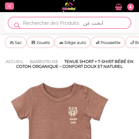
Passer
au
contenu
Recherche
de
produits
👜 Sac
🧸 Jouets
🚗 Siège auto
👶 Poussette
🛁 B
ACCUEIL
-
BARBOTEUSE
-
TENUE SHORT + T-SHIRT BÉBÉ EN
COTON ORGANIQUE – CONFORT DOUX ET NATUREL