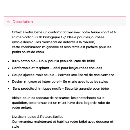
Description
Offrez à votre bébé un
confort optimal
avec notre
tenue short et t-
shirt en coton 100% biologique
!
🌿
Idéale pour les journées
ensoleillées ou les moments de détente à la maison,
cette
combinaison mignonne et respirante
est parfaite pour les
petits bouts de chou.
100% coton bio
– Doux pour la peau délicate de bébé
Confortable et respirant
– Idéal pour les journées chaudes
Coupe ajustée mais souple
– Permet une liberté de mouvement
Design mignon et intemporel
– Se marie avec tous les styles
Sans produits chimiques nocifs
– Sécurité garantie pour bébé
Idéale pour les cadeaux de naissance, les photoshoots ou le
quotidien, cette tenue est un
must-have
dans la garde-robe de
votre enfant.
Livraison rapide & Retours faciles
Commandez maintenant
et habillez votre bébé avec douceur et
style