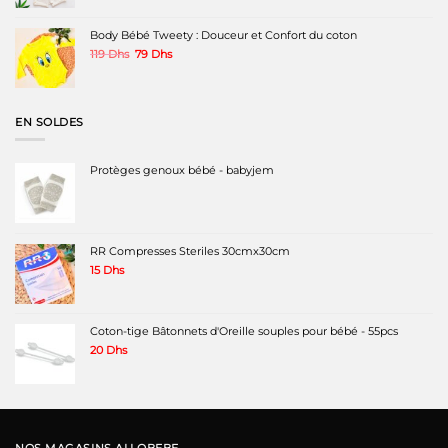
Body Bébé Tweety : Douceur et Confort du coton
Le
Le
119
Dhs
79
Dhs
prix
prix
initial
actuel
était :
est :
119 Dhs.
79 Dhs.
EN SOLDES
Protèges genoux bébé - babyjem
RR Compresses Steriles 30cmx30cm
15
Dhs
Coton-tige Bâtonnets d'Oreille souples pour bébé - 55pcs
20
Dhs