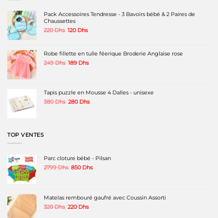
Pack Accessoires Tendresse - 3 Bavoirs bébé & 2 Paires de
Chaussettes
Le
Le
220
Dhs
120
Dhs
prix
prix
initial
actuel
était :
est :
Robe fillette en tulle féerique Broderie Anglaise rose
220 Dhs.
120 Dhs.
Le
Le
249
Dhs
189
Dhs
prix
prix
initial
actuel
était :
est :
249 Dhs.
189 Dhs.
Tapis puzzle en Mousse 4 Dalles - unisexe
Le
Le
380
Dhs
280
Dhs
prix
prix
initial
actuel
était :
est :
380 Dhs.
280 Dhs.
TOP VENTES
Parc cloture bébé - Pilsan
Le
Le
2799
Dhs
850
Dhs
prix
prix
initial
actuel
était :
est :
2799 Dhs.
850 Dhs.
Matelas rembouré gaufré avec Coussin Assorti
Le
Le
320
Dhs
220
Dhs
prix
prix