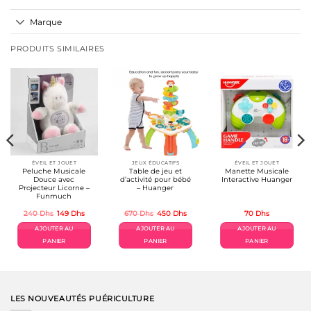
Marque
PRODUITS SIMILAIRES
ÉVEIL ET JOUET
JEUX ÉDUCATIFS
ÉVEIL ET JOUET
Peluche Musicale
Table de jeu et
Manette Musicale
Douce avec
d’activité pour bébé
Interactive Huanger
Projecteur Licorne –
– Huanger
Funmuch
Le
Le
Le
Le
240
Dhs
149
Dhs
670
Dhs
450
Dhs
70
Dhs
prix
prix
prix
prix
initial
actuel
initial
actuel
AJOUTER AU
AJOUTER AU
AJOUTER AU
était :
est :
était :
est :
240 Dhs.
149 Dhs.
670 Dhs.
450 Dhs.
PANIER
PANIER
PANIER
LES NOUVEAUTÉS PUÉRICULTURE