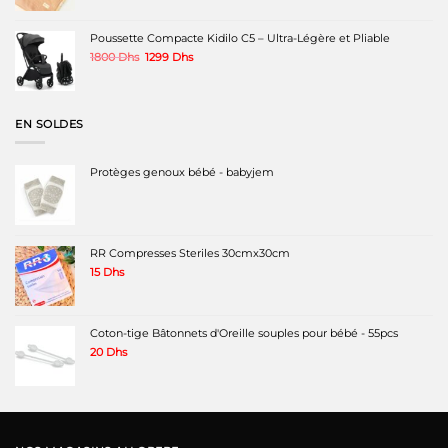
initial
actuel
était :
est :
320 Dhs.
220 Dhs.
Poussette Compacte Kidilo C5 – Ultra-Légère et Pliable
Le
Le
1800
Dhs
1299
Dhs
prix
prix
initial
actuel
était :
est :
1800 Dhs.
1299 Dhs.
EN SOLDES
Protèges genoux bébé - babyjem
RR Compresses Steriles 30cmx30cm
15
Dhs
Coton-tige Bâtonnets d'Oreille souples pour bébé - 55pcs
20
Dhs