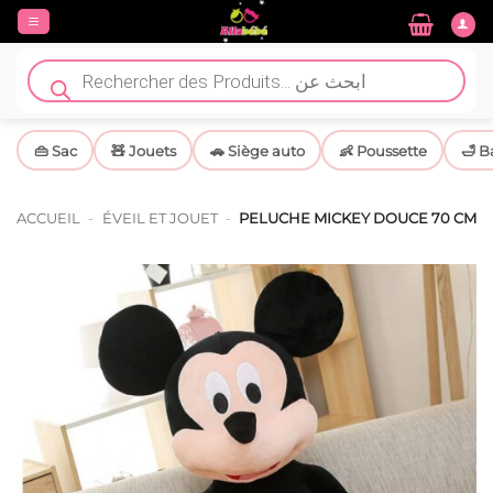
Passer
au
contenu
Recherche
de
produits
👜 Sac
🧸 Jouets
🚗 Siège auto
👶 Poussette
🛁 B
ACCUEIL
-
ÉVEIL ET JOUET
-
PELUCHE MICKEY DOUCE 70 CM