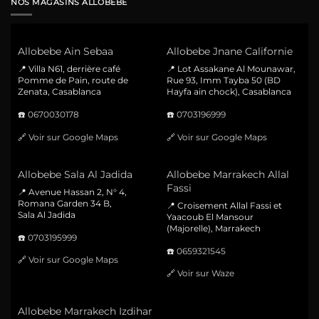
NOS MAGASINS ALLOBEBE
Allobebe Ain Sebaa
Allobebe Jnane Californie
📍 Villa N61, derrière café
📍 Lot Assakane Al Mounawar,
Pomme de Pain, route de
Rue 93, Imm Tayba 50 (BD
Zenata, Casablanca
Hayfa ain chock), Casablanca
☎️
0670030178
☎️
0703196999
🔗
Voir sur Google Maps
🔗
Voir sur Google Maps
Allobebe Sala Al Jadida
Allobebe Marrakech Allal
Fassi
📍 Avenue Hassan 2, N° 4,
Romana Garden 34 B,
📍 Croisement Allal Fassi et
Sala Al Jadida
Yaacoub El Mansour
(Majorelle), Marrakech
☎️
0703195999
☎️
0659321545
🔗
Voir sur Google Maps
🔗
Voir sur Waze
Allobebe Marrakech Izdihar