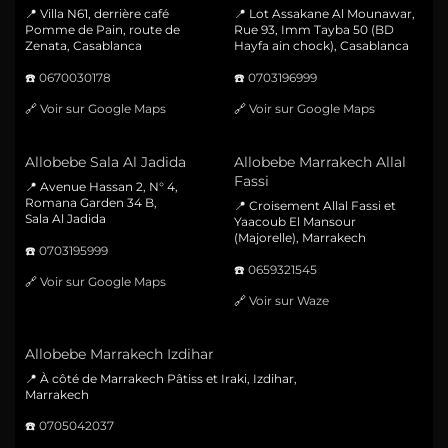
📍 Villa N61, derrière café
📍 Lot Assakane Al Mounawar,
Pomme de Pain, route de
Rue 93, Imm Tayba 50 (BD
Zenata, Casablanca
Hayfa ain chock), Casablanca
☎️
0670030178
☎️
0703196999
🔗
Voir sur Google Maps
🔗
Voir sur Google Maps
Allobebe Sala Al Jadida
Allobebe Marrakech Allal
Fassi
📍 Avenue Hassan 2, N° 4,
Romana Garden 34 B,
📍 Croisement Allal Fassi et
Sala Al Jadida
Yaacoub El Mansour
(Majorelle), Marrakech
☎️
0703195999
☎️
0659321545
🔗
Voir sur Google Maps
🔗
Voir sur Waze
Allobebe Marrakech Izdihar
📍 À côté de Marrakech Pâtiss et Iraki, Izdihar,
Marrakech
☎️
0705042037