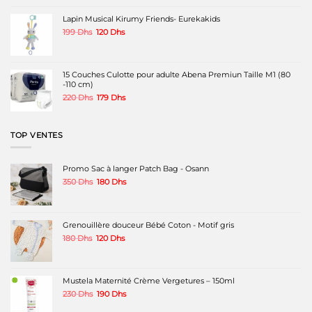
était :
est :
365 Dhs.
200 Dhs.
Lapin Musical Kirumy Friends- Eurekakids
Le
Le
199
Dhs
120
Dhs
prix
prix
initial
actuel
était :
est :
199 Dhs.
120 Dhs.
15 Couches Culotte pour adulte Abena Premiun Taille M1 (80
-110 cm)
Le
Le
220
Dhs
179
Dhs
prix
prix
initial
actuel
était :
est :
TOP VENTES
220 Dhs.
179 Dhs.
Promo Sac à langer Patch Bag - Osann
Le
Le
350
Dhs
180
Dhs
prix
prix
initial
actuel
était :
est :
350 Dhs.
180 Dhs.
Grenouillère douceur Bébé Coton - Motif gris
Le
Le
180
Dhs
120
Dhs
prix
prix
initial
actuel
était :
est :
180 Dhs.
120 Dhs.
Mustela Maternité Crème Vergetures – 150ml
Le
Le
230
Dhs
190
Dhs
prix
prix