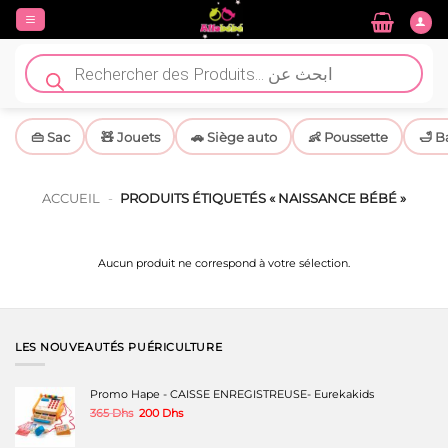
Passer
au
contenu
Recherche
de
produits
👜 Sac
🧸 Jouets
🚗 Siège auto
👶 Poussette
🛁 B
ACCUEIL
-
PRODUITS ÉTIQUETÉS « NAISSANCE BÉBÉ »
Aucun produit ne correspond à votre sélection.
LES NOUVEAUTÉS PUÉRICULTURE
Promo Hape - CAISSE ENREGISTREUSE- Eurekakids
Le
Le
365
Dhs
200
Dhs
prix
prix
initial
actuel