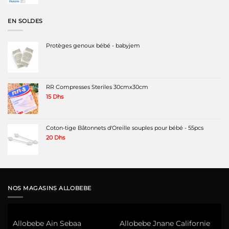
initial
actuel
était :
est :
230 Dhs.
190 Dhs.
EN SOLDES
Protèges genoux bébé - babyjem
RR Compresses Steriles 30cmx30cm
15
Dhs
Coton-tige Bâtonnets d'Oreille souples pour bébé - 55pcs
20
Dhs
NOS MAGASINS ALLOBEBE
Allobebe Ain Sebaa
Allobebe Jnane Californie