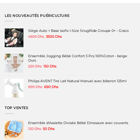
a
a
plusieurs
plusieurs
variations.
variations.
LES NOUVEAUTÉS PUÉRICULTURE
Les
Les
options
options
peuvent
peuvent
Siège Auto + Base Isofix I-Size SnugRide Groupe 0+ - Graco
être
être
Le
Le
4500
Dhs
3500
Dhs
choisies
choisies
prix
prix
sur
sur
initial
actuel
la
la
était :
est :
page
page
4500 Dhs.
3500 Dhs.
Ensemble Jogging Bébé Confort 3 Pcs 100%Coton - beige
du
du
Ours
produit
produit
Le
Le
220
Dhs
150
Dhs
prix
prix
initial
actuel
était :
est :
Philips AVENT Tire Lait Natural Manuel avec biberon 125ml
220 Dhs.
150 Dhs.
Le
Le
899
Dhs
690
Dhs
prix
prix
initial
actuel
était :
est :
899 Dhs.
690 Dhs.
TOP VENTES
Ensemble d'Assiette Divisée Bébé Dinosaure avec couverts
Le
Le
120
Dhs
50
Dhs
prix
prix
initial
actuel