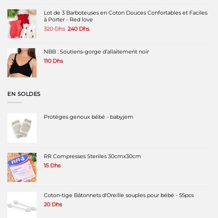
était :
est :
120 Dhs.
50 Dhs.
Lot de 3 Barboteuses en Coton Douces Confortables et Faciles
à Porter - Red love
Le
Le
320
Dhs
240
Dhs
prix
prix
initial
actuel
était :
est :
NBB : Soutiens-gorge d’allaitement noir
320 Dhs.
240 Dhs.
110
Dhs
EN SOLDES
Protèges genoux bébé - babyjem
RR Compresses Steriles 30cmx30cm
15
Dhs
Coton-tige Bâtonnets d'Oreille souples pour bébé - 55pcs
20
Dhs