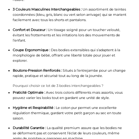
3 Couleurs Masculines Interchangeables :
Un assortiment de teintes
coordonnées (bleu, gris, blanc ou vert selon arrivage) qui se marient
facilement avec tous les shorts et pantalons.
Confort et Douceur :
Un tissage soigné pour un toucher velouté,
évitant les frottements et les irritations lors des mouvements de
l’enfant.
Coupe Ergonomique :
Des bodies extensibles qui s’adaptent à la
morphologie de bébé, offrant une liberté totale pour jouer et
explorer.
Boutons-Pression Renforcés :
Situés à l’entrejambe pour un change
rapide, pratique et sécurisé tout au long de la journée.
Pourquoi choisir ce lot de 3 bodies interchangeables ?
Praticité Optimale :
Avec trois coloris différents mais assortis, vous
pouvez varier les looks tout en gardant une unité de style.
Hygiène et Respirabilité :
Le coton pur permet une excellente
régulation thermique, gardant votre petit garçon au sec en toute
saison.
Durabilité Garantie :
La qualité premium assure que les bodies ne
se déforment pas et conservent l’éclat de leurs couleurs, même
après de nombreux passages en machine.