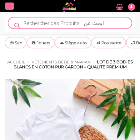
Passer
au
contenu
Recherche
de
produits
👜 Sac
🧸 Jouets
🚗 Siège auto
👶 Poussette
🛁 B
ACCUEIL
-
VÊTEMENTS BÉBÉ & MAMAN
-
LOT DE 3 BODIES
BLANCS EN COTON PUR GARCON – QUALITÉ PREMIUM