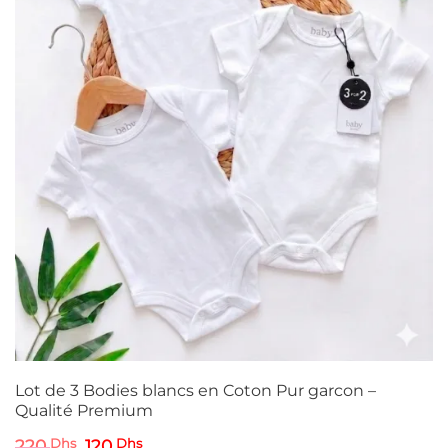
Lot de 3 Bodies blancs en Coton Pur garcon –
Qualité Premium
Le
Le
220
Dhs
120
Dhs