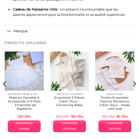
Cadeau de Naissance Utile :
Un présent incontournable que les
parents apprécieront pour sa fonctionnalité et sa qualité supérieure.
Marque
PRODUITS SIMILAIRES
VÊTEMENTS BÉBÉ & MAMAN
TENUES ET JOGGINGS
PROMOTIONS
Robe en Dentelle &
Ensemble 3 Pièces
Promo Ensemble
Accessoires 0-6 Mois
Coton Doux –
Pyjama Naissance
– Ensemble de
Cocooning Bébé
Coton Doux – Made
Baptême
with love
Le
Le
Le
Le
220
Dhs
220
Dhs
160
Dhs
150
Dhs
90
Dhs
prix
prix
prix
prix
el
initial
actuel
initial
actuel
AJOUTER AU
CHOIX DES
CHOIX DES
était :
est :
était :
est :
Dhs.
220 Dhs.
160 Dhs.
150 Dhs.
90 Dhs.
PANIER
OPTIONS
OPTIONS
Ce
Ce
produit
produit