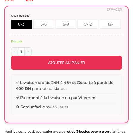
prix
prix
initial
actuel
EFFACER
était :
est :
Choix de Taille
220 Dhs.
120 Dhs.
0-3
3-6
6-9
9-12
12-
Mois
mois
Mois
Mois
18mois
En stock
quantité de Lot de 3 Bodies blancs en Coton Pur garcon - Qualité Premium
AJOUTER AU PANIER
✅
Livraison rapide 24H à 48h et Gratuite à partir de
400 DH
partout au Maroc
💰
Paiement à la livraison ou par Virement
🔄
Retour facile
sous 7 jours
Habillez votre petit aventurier avec ce
lot de 3 bodies pour garçon
, l’alliance