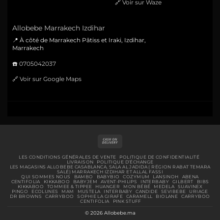
🔗
Voir sur Waze
Allobebe Marrakech Izdihar
📍 À côté de Marrakech Pâtiss et Iraki, Izdihar,
Marrakech
☎️
0705042037
🔗
Voir sur Google Maps
Cash
On
Delivery
LES CONDITIONS GÉNÉRALES DE VENTE
POLITIQUE DE CONFIDENTIALITÉ
LIVRAISON
POLITIQUE D’ÉCHANGE
LES MAGASINS ALLOBEBE CASABLANCA, SALA AL JADIDA ( RÉGION RABAT TEMARA
SALÉ) MARRAKECH IZDIHAR ET ALLAL FASSI
QUI SOMMES NOUS
BAMBO
BABYBIO
COZYMUM
LANSINOH
ABENA
CENTIFOLIA
KIKKABOO
BABYJEM
AVENT-PHILIPS
INTERBABY
GILBERT
BIBS
KIKKABOO
TOMMEE & TIPPEE
HUANGER
MON BÉBÉ
MEDELA
SUAVINEX
PINGO
ECOLUNES
MAM
MUSTELA
INTERBABY
CANDIDE
SEVIBEBE
URIAGE
DR BROWNS
CARRYBOO
SOPHIE LA GIRAFE
CARAMELL
BIOLANE
CARRYBOO
CENTIFOLIA
PINK STUFF
© 2026 Allobebe.ma