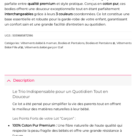
parfaite entre
qualité premium
et style pratique. Conçus en
coton pur
, ces
bodies offrent une douceur exceptionnelle tout en étant parfaitement
interchangeables
grâce à leurs
3 couleurs
coordonnées. Ce lot constitue une
base essentielle et robuste pour la garde-robe de votre enfant, garantissant
un confort sain et une grande facilité d’entretien au quotidien.
UGS :
5059685872186
Catégories :
Vêtements bébé & maman
,
Bodies et Pantalons
,
Bodies et Pantalons 🎀
,
Vêtements
Bébé Fille 👶🎀
,
Vêtements bébé garçon 👕👶
Description
Le Trio Indispensable pour un Quotidien Tout en
Douceur
Ce lot a été pensé pour simplifier la vie des parents tout en offrant
le meilleur des matières naturelles à leur bébé.
Les Points Forts de votre Lot “Garçon” :
100% Coton Pur Premium :
Une fibre naturelle de haute qualité qui
respecte la peau fragile des bébés et offre une grande résistance à
l’usure.