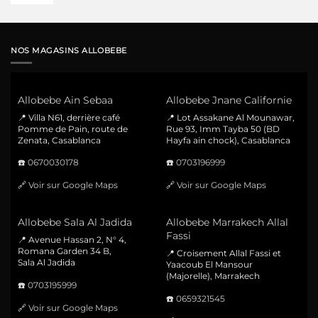
NOS MAGASINS ALLOBEBE
Allobebe Ain Sebaa
Allobebe Jnane Californie
📍 Villa N61, derrière café
📍 Lot Assakane Al Mounawar,
Pomme de Pain, route de
Rue 93, Imm Tayba 50 (BD
Zenata, Casablanca
Hayfa ain chock), Casablanca
☎️
0670030178
☎️
0703196999
🔗
Voir sur Google Maps
🔗
Voir sur Google Maps
Allobebe Sala Al Jadida
Allobebe Marrakech Allal
Fassi
📍 Avenue Hassan 2, N° 4,
Romana Garden 34 B,
📍 Croisement Allal Fassi et
Sala Al Jadida
Yaacoub El Mansour
(Majorelle), Marrakech
☎️
0703195999
☎️
0659321545
🔗
Voir sur Google Maps