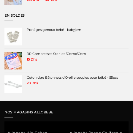
de
prix :
100 Dhs
EN SOLDES
à
129 Dhs
Protèges genoux bébé - babyjem
RR Compresses Steriles 30cmx30cm
15
Dhs
Coton-tige Bâtonnets d'Oreille souples pour bébé - 55pcs
20
Dhs
NOS MAGASINS ALLOBEBE