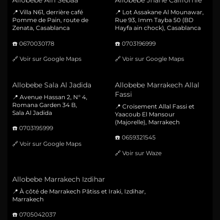
Allobebe Ain Sebaa
Allobebe Jnane Californie
📍 Villa N61, derrière café
📍 Lot Assakane Al Mounawar,
Pomme de Pain, route de
Rue 93, Imm Tayba 50 (BD
Zenata, Casablanca
Hayfa ain chock), Casablanca
☎️
0670030178
☎️
0703196999
🔗
Voir sur Google Maps
🔗
Voir sur Google Maps
Allobebe Sala Al Jadida
Allobebe Marrakech Allal
Fassi
📍 Avenue Hassan 2, N° 4,
Romana Garden 34 B,
📍 Croisement Allal Fassi et
Sala Al Jadida
Yaacoub El Mansour
(Majorelle), Marrakech
☎️
0703195999
☎️
0659321545
🔗
Voir sur Google Maps
🔗
Voir sur Waze
Allobebe Marrakech Izdihar
📍 À côté de Marrakech Pâtiss et Iraki, Izdihar,
Marrakech
☎️
0705042037