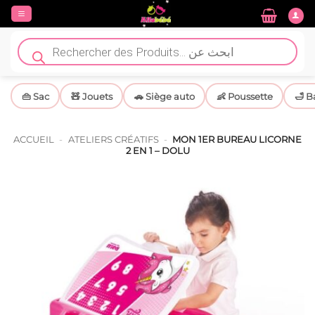
Passer
au
contenu
Recherche
de
produits
👜 Sac
🧸 Jouets
🚗 Siège auto
👶 Poussette
🛁 B
ACCUEIL
-
ATELIERS CRÉATIFS
-
MON 1ER BUREAU LICORNE
2 EN 1 – DOLU