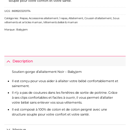
souple pour votre confort et votre santé.
UGS :
8699203210174
Catégories :
Repas
,
Accessoires allaitement / repas
,
Allaitement
,
Coussin d'allaitement
,
Sous
vêtements et articles maman
,
Vêtements bébé & maman
Marque :
Babyjem
Description
Soutien-gorge d’allaitement Noir – Babyjem
Il est conçu pour vous aider à allaiter votre bébé confortablement et
sainement.
Il n’y a pas de coutures dans les fenêtres de sortie de poitrine. Grâce
à ses clips confortables et faciles à ouvrir, il vous permet d’allaiter
votre bébé sans enlever vos sous-vêtements.
Il est composé à 100% de coton et de coton peigné avec une
structure souple pour votre confort et votre santé.
Marque