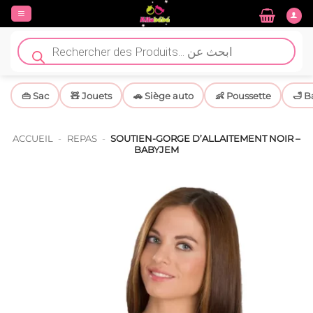
Passer
au
contenu
Recherche
de
produits
👜 Sac
🧸 Jouets
🚗 Siège auto
👶 Poussette
🛁 B
ACCUEIL
-
REPAS
-
SOUTIEN-GORGE D’ALLAITEMENT NOIR –
BABYJEM