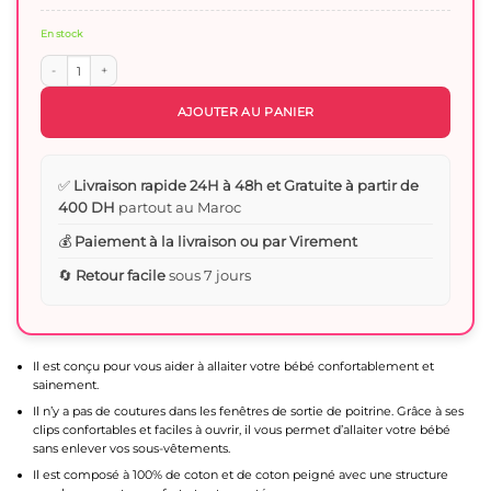
En stock
quantité de Soutien-gorge d'allaitement Noir - Babyjem
AJOUTER AU PANIER
✅
Livraison rapide 24H à 48h et Gratuite à partir de
400 DH
partout au Maroc
💰
Paiement à la livraison ou par Virement
🔄
Retour facile
sous 7 jours
Il est conçu pour vous aider à allaiter votre bébé confortablement et
sainement.
Il n’y a pas de coutures dans les fenêtres de sortie de poitrine. Grâce à ses
clips confortables et faciles à ouvrir, il vous permet d’allaiter votre bébé
sans enlever vos sous-vêtements.
Il est composé à 100% de coton et de coton peigné avec une structure