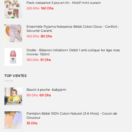
peuvent
peuvent
peuvent
Pack naissance 5 pcs en lin - Motif mini ourson
être
être
être
Le
Le
220
Dhs
160
Dhs
choisies
choisies
choisies
prix
prix
sur
sur
sur
initial
actuel
la
la
la
était :
est :
page
page
page
220 Dhs.
160 Dhs.
Ensemble Pyjama Naissance Bébé Coton Doux - Confort ;
du
du
du
Sécurité Garanti
produit
produit
produit
Le
Le
160
Dhs
80
Dhs
prix
prix
initial
actuel
était :
est :
Dodie - Biberon initiation+ Débit 1 anti-colique 1er âge rose
160 Dhs.
80 Dhs.
minnie- 150ml
Le
Le
150
Dhs
91
Dhs
prix
prix
initial
actuel
était :
est :
TOP VENTES
150 Dhs.
91 Dhs.
Bavoir à poche -babyjem
Le
Le
89
Dhs
69
Dhs
prix
prix
initial
actuel
était :
est :
89 Dhs.
69 Dhs.
Pantalon Bébé 100% Coton Naturel (3-6 Mois) - Cocon de
Douceur
35
Dhs