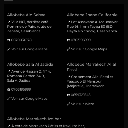
Allobebe Ain Sebaa
Allobebe Jnane Californie
📍 Villa N61, derrière café
📍 Lot Assakane Al Mounawar,
Pomme de Pain, route de
Rue 93, Imm Tayba 50 (BD
Zenata, Casablanca
Hayfa ain chock), Casablanca
☎️
0670030178
☎️
0703196999
🔗
Voir sur Google Maps
🔗
Voir sur Google Maps
Allobebe Sala Al Jadida
Allobebe Marrakech Allal
Fassi
📍 Avenue Hassan 2, N° 4,
Romana Garden 34 B,
📍 Croisement Allal Fassi et
Sala Al Jadida
Yaacoub El Mansour
(Majorelle), Marrakech
☎️
0703195999
☎️
0659321545
🔗
Voir sur Google Maps
🔗
Voir sur Waze
Allobebe Marrakech Izdihar
📍 À côté de Marrakech Pâtiss et Iraki, Izdihar,