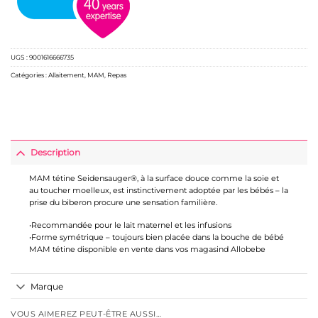
UGS :
9001616666735
Catégories :
Allaitement
,
MAM
,
Repas
Description
MAM tétine Seidensauger®, à la surface douce comme la soie et
au toucher moelleux, est instinctivement adoptée par les bébés – la
prise du biberon procure une sensation familière.
•Recommandée pour le lait maternel et les infusions
•Forme symétrique – toujours bien placée dans la bouche de bébé
MAM tétine disponible en vente dans vos magasind Allobebe
Marque
VOUS AIMEREZ PEUT-ÊTRE AUSSI…