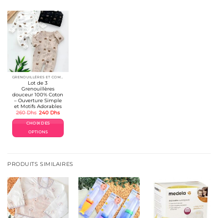
GRENOUILLÉRES ET COMBINAISONS COTON 👶
Lot de 3
Grenouillères
douceur 100% Coton
– Ouverture Simple
et Motifs Adorables
Le
Le
260
Dhs
240
Dhs
prix
prix
initial
actuel
CHOIX DES
était :
est :
260 Dhs.
240 Dhs.
OPTIONS
Ce
produit
a
plusieurs
PRODUITS SIMILAIRES
variations.
Les
options
peuvent
être
choisies
sur