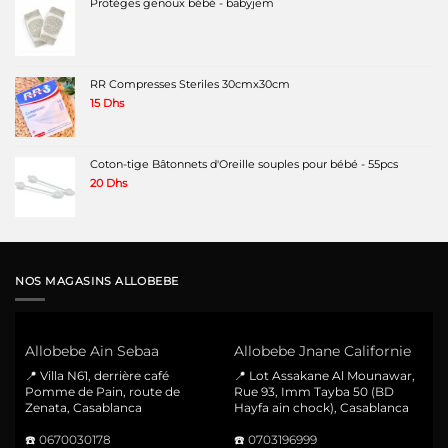
Protèges genoux bébé - babyjem
RR Compresses Steriles 30cmx30cm
15
Dhs
Coton-tige Bâtonnets d'Oreille souples pour bébé - 55pcs
20
Dhs
NOS MAGASINS ALLOBEBE
Allobebe Ain Sebaa
Allobebe Jnane Californie
📍 Villa N61, derrière café
📍 Lot Assakane Al Mounawar,
Pomme de Pain, route de
Rue 93, Imm Tayba 50 (BD
Zenata, Casablanca
Hayfa ain chock), Casablanca
☎️
0670030178
☎️
0703196999