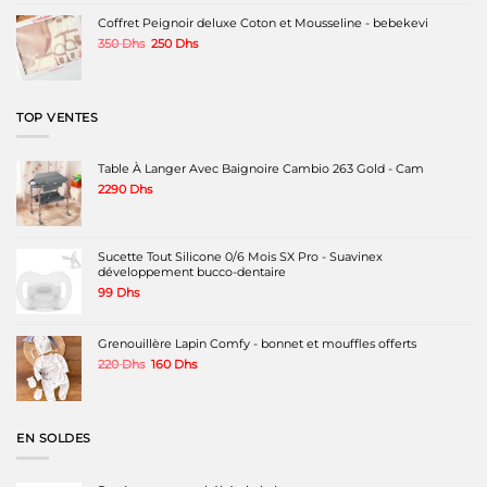
était :
est :
220 Dhs.
180 Dhs.
Coffret Peignoir deluxe Coton et Mousseline - bebekevi
Le
Le
350
Dhs
250
Dhs
prix
prix
initial
actuel
était :
est :
350 Dhs.
250 Dhs.
TOP VENTES
Table À Langer Avec Baignoire Cambio 263 Gold - Cam
2290
Dhs
Sucette Tout Silicone 0/6 Mois SX Pro - Suavinex
développement bucco-dentaire
99
Dhs
Grenouillère Lapin Comfy - bonnet et mouffles offerts
Le
Le
220
Dhs
160
Dhs
prix
prix
initial
actuel
était :
est :
220 Dhs.
160 Dhs.
EN SOLDES