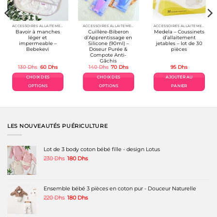
la
page
du
produit
ACCESSOIRES ALLAITEMENT / REPAS
ACCESSOIRES ALLAITEMENT / REPAS
ACCESSOIRES ALLAITEMENT / REPAS
Bavoir à manches
Cuillère-Biberon
Medela – Coussinets
léger et
d’Apprentissage en
d’allaitement
impermeable –
Silicone (90ml) –
jetables – lot de 30
Bebekevi
Doseur Purée &
pièces
Compote Anti-
Gâchis
Le
Le
Le
Le
130
Dhs
60
Dhs
140
Dhs
70
Dhs
95
Dhs
prix
prix
prix
prix
initial
actuel
initial
actuel
CHOIX DES
CHOIX DES
AJOUTER AU
était :
est :
était :
est :
130 Dhs.
60 Dhs.
140 Dhs.
70 Dhs.
OPTIONS
OPTIONS
PANIER
Ce
Ce
produit
produit
a
a
plusieurs
plusieurs
variations.
variations.
LES NOUVEAUTÉS PUÉRICULTURE
Les
Les
options
options
peuvent
peuvent
Lot de 3 body coton bébé fille - design Lotus
être
être
Le
Le
230
Dhs
180
Dhs
choisies
choisies
prix
prix
sur
sur
initial
actuel
la
la
était :
est :
page
page
230 Dhs.
180 Dhs.
Ensemble bébé 3 pièces en coton pur - Douceur Naturelle
du
du
produit
produit
Le
Le
220
Dhs
180
Dhs
prix
prix
initial
actuel