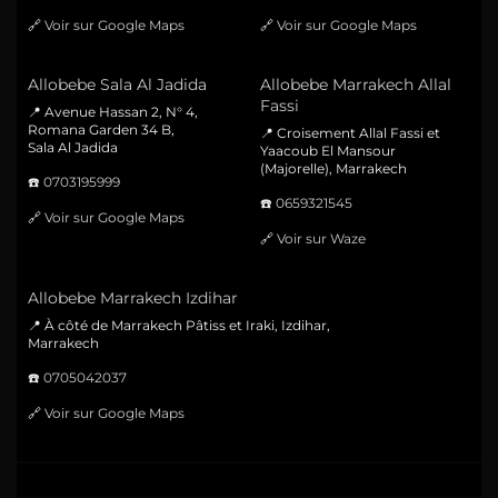
🔗
Voir sur Google Maps
🔗
Voir sur Google Maps
Allobebe Sala Al Jadida
Allobebe Marrakech Allal
Fassi
📍 Avenue Hassan 2, N° 4,
Romana Garden 34 B,
📍 Croisement Allal Fassi et
Sala Al Jadida
Yaacoub El Mansour
(Majorelle), Marrakech
☎️
0703195999
☎️
0659321545
🔗
Voir sur Google Maps
🔗
Voir sur Waze
Allobebe Marrakech Izdihar
📍 À côté de Marrakech Pâtiss et Iraki, Izdihar,
Marrakech
☎️
0705042037
🔗
Voir sur Google Maps