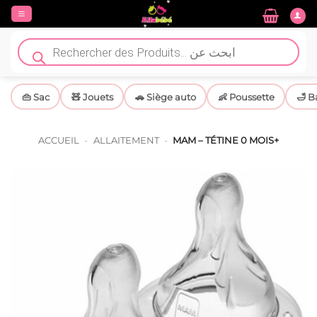
Passer
au
contenu
Recherche
de
produits
👜 Sac
🧸 Jouets
🚗 Siège auto
👶 Poussette
🛁 B
ACCUEIL
-
ALLAITEMENT
-
MAM – TÉTINE 0 MOIS+