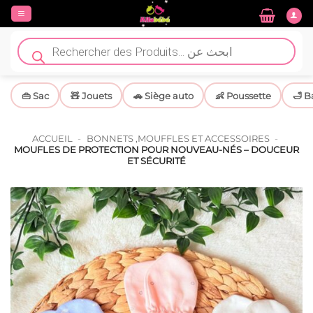
Passer
au
contenu
Recherche
de
produits
👜 Sac
🧸 Jouets
🚗 Siège auto
👶 Poussette
🛁 B
ACCUEIL
-
BONNETS ,MOUFFLES ET ACCESSOIRES
-
MOUFLES DE PROTECTION POUR NOUVEAU-NÉS – DOUCEUR
ET SÉCURITÉ