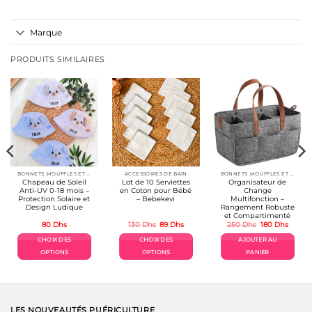
Marque
PRODUITS SIMILAIRES
BONNETS ,MOUFFLES ET ACCESSOIRES
ACCESSOIRES DE BAIN
BONNETS ,MOUFFLES ET ACCESSOIRES
Chapeau de Soleil
Lot de 10 Serviettes
Organisateur de
Anti-UV 0-18 mois –
en Coton pour Bébé
Change
Protection Solaire et
– Bebekevi
Multifonction –
Design Ludique
Rangement Robuste
et Compartimenté
Le
Le
Le
Le
80
Dhs
130
Dhs
89
Dhs
250
Dhs
180
Dhs
prix
prix
prix
prix
initial
actuel
initial
actuel
CHOIX DES
CHOIX DES
AJOUTER AU
était :
est :
était :
est :
130 Dhs.
89 Dhs.
250 Dhs.
180 Dh
OPTIONS
OPTIONS
PANIER
Ce
Ce
produit
produit
a
a
plusieurs
plusieurs
variations.
variations.
LES NOUVEAUTÉS PUÉRICULTURE