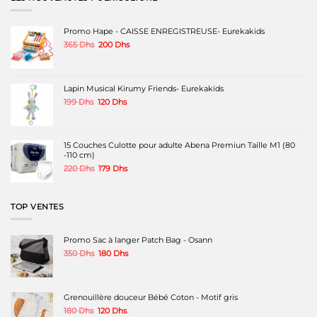
Les
Les
options
options
peuvent
peuvent
Promo Hape - CAISSE ENREGISTREUSE- Eurekakids
être
être
Le
Le
365
Dhs
200
Dhs
choisies
choisies
prix
prix
sur
sur
initial
actuel
la
la
était :
est :
page
page
365 Dhs.
200 Dhs.
Lapin Musical Kirumy Friends- Eurekakids
du
du
produit
produit
Le
Le
199
Dhs
120
Dhs
prix
prix
initial
actuel
était :
est :
199 Dhs.
120 Dhs.
15 Couches Culotte pour adulte Abena Premiun Taille M1 (80
-110 cm)
Le
Le
220
Dhs
179
Dhs
prix
prix
initial
actuel
était :
est :
TOP VENTES
220 Dhs.
179 Dhs.
Promo Sac à langer Patch Bag - Osann
Le
Le
350
Dhs
180
Dhs
prix
prix
initial
actuel
était :
est :
350 Dhs.
180 Dhs.
Grenouillère douceur Bébé Coton - Motif gris
Le
Le
180
Dhs
120
Dhs