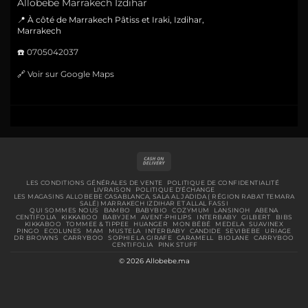
Allobebe Marrakech Izdihar
📍 À côté de Marrakech Pâtiss et Iraki, Izdihar,
Marrakech
☎️
0705042037
🔗
Voir sur Google Maps
Cash
On
Delivery
LES CONDITIONS GÉNÉRALES DE VENTE
POLITIQUE DE CONFIDENTIALITÉ
LIVRAISON
POLITIQUE D’ÉCHANGE
LES MAGASINS ALLOBEBE CASABLANCA, SALA AL JADIDA ( RÉGION RABAT TEMARA
SALÉ) MARRAKECH IZDIHAR ET ALLAL FASSI
QUI SOMMES NOUS
BAMBO
BABYBIO
COZYMUM
LANSINOH
ABENA
CENTIFOLIA
KIKKABOO
BABYJEM
AVENT-PHILIPS
INTERBABY
GILBERT
BIBS
KIKKABOO
TOMMEE & TIPPEE
HUANGER
MON BÉBÉ
MEDELA
SUAVINEX
PINGO
ECOLUNES
MAM
MUSTELA
INTERBABY
CANDIDE
SEVIBEBE
URIAGE
DR BROWNS
CARRYBOO
SOPHIE LA GIRAFE
CARAMELL
BIOLANE
CARRYBOO
CENTIFOLIA
PINK STUFF
© 2026 Allobebe.ma