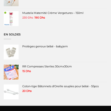
prix
prix
initial
actuel
était :
est :
180 Dhs.
120 Dhs.
Mustela Maternité Crème Vergetures – 150ml
Le
Le
230
Dhs
190
Dhs
prix
prix
initial
actuel
était :
est :
230 Dhs.
190 Dhs.
EN SOLDES
Protèges genoux bébé - babyjem
RR Compresses Steriles 30cmx30cm
15
Dhs
Coton-tige Bâtonnets d'Oreille souples pour bébé - 55pcs
20
Dhs