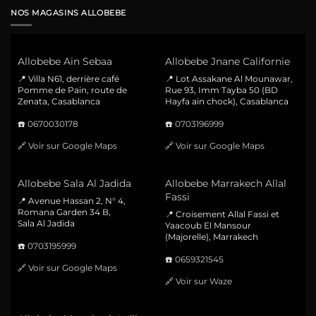
NOS MAGASINS ALLOBEBE
Allobebe Ain Sebaa
Allobebe Jnane Californie
📍 Villa N61, derrière café
📍 Lot Assakane Al Mounawar,
Pomme de Pain, route de
Rue 93, Imm Tayba 50 (BD
Zenata, Casablanca
Hayfa ain chock), Casablanca
☎️
0670030178
☎️
0703196999
🔗
Voir sur Google Maps
🔗
Voir sur Google Maps
Allobebe Sala Al Jadida
Allobebe Marrakech Allal
Fassi
📍 Avenue Hassan 2, N° 4,
Romana Garden 34 B,
📍 Croisement Allal Fassi et
Sala Al Jadida
Yaacoub El Mansour
(Majorelle), Marrakech
☎️
0703195999
☎️
0659321545
🔗
Voir sur Google Maps
🔗
Voir sur Waze