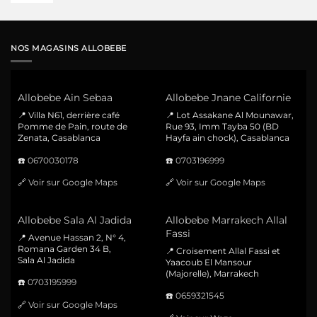
NOS MAGASINS ALLOBEBE
Allobebe Ain Sebaa
Allobebe Jnane Californie
📍 Villa N61, derrière café
📍 Lot Assakane Al Mounawar,
Pomme de Pain, route de
Rue 93, Imm Tayba 50 (BD
Zenata, Casablanca
Hayfa ain chock), Casablanca
☎️
0670030178
☎️
0703196999
🔗
Voir sur Google Maps
🔗
Voir sur Google Maps
Allobebe Sala Al Jadida
Allobebe Marrakech Allal
Fassi
📍 Avenue Hassan 2, N° 4,
Romana Garden 34 B,
📍 Croisement Allal Fassi et
Sala Al Jadida
Yaacoub El Mansour
(Majorelle), Marrakech
☎️
0703195999
☎️
0659321545
🔗
Voir sur Google Maps