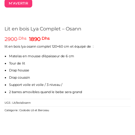
M’AVERTIR
Lit en bois Lya Complet – Osann
Le
Le
2900
Dhs
1890
Dhs
prix
prix
lit en bois lya osann complet 120×60 cm et équipé de :
initial
actuel
était :
est :
Matelas en mousse d’épaisseur de 6 cm
2900 Dhs.
1890 Dhs.
Tour de lit
Drap housse
Drap coussin
Support voile et voile / 3 niveau /
2 barres amovibles quand le bebe sera grand
UGS :
Lit/bois/osann
Catégorie :
Cododo Lit et Berceau