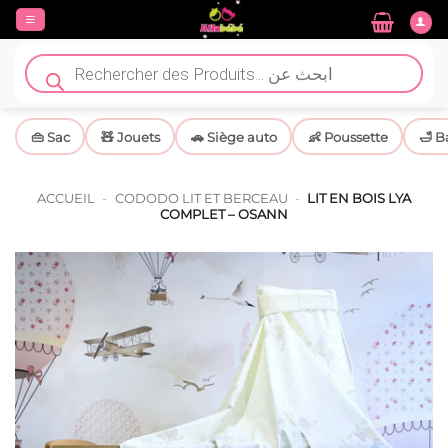
Passer
au
contenu
Recherche
de
produits
👜 Sac
🧸 Jouets
🚗 Siège auto
👶 Poussette
🛁 B
ACCUEIL
-
CODODO LIT ET BERCEAU
-
LIT EN BOIS LYA
COMPLET – OSANN