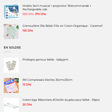
initial
actuel
était :
est :
Mobilo 3en1 musical + projection Télécommandé +
1400 Dhs.
1190 Dhs.
Rechargeable usb
Le
Le
580
Dhs
370
Dhs
prix
prix
initial
actuel
était :
est :
Grenouillère Été Bébé Fille en Coton Organique - Caramell
580 Dhs.
370 Dhs.
150
Dhs
EN SOLDES
Protèges genoux bébé - babyjem
RR Compresses Steriles 30cmx30cm
15
Dhs
Coton-tige Bâtonnets d'Oreille souples pour bébé - 55pcs
20
Dhs