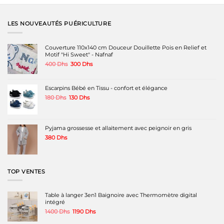
a
a
plusieurs
plusieurs
variations.
variations.
LES NOUVEAUTÉS PUÉRICULTURE
Les
Les
options
options
peuvent
peuvent
Couverture 110x140 cm Douceur Douillette Pois en Relief et
être
être
Motif "Hi Sweet" - Nafnaf
choisies
choisies
Le
Le
400
Dhs
300
Dhs
sur
sur
prix
prix
la
la
initial
actuel
page
page
était :
est :
Escarpins Bébé en Tissu - confort et élégance
du
du
400 Dhs.
300 Dhs.
produit
produit
Le
Le
180
Dhs
130
Dhs
prix
prix
initial
actuel
était :
est :
180 Dhs.
130 Dhs.
Pyjama grossesse et allaitement avec peignoir en gris
380
Dhs
TOP VENTES
Table à langer 3en1 Baignoire avec Thermomètre digital
intégré
Le
Le
1400
Dhs
1190
Dhs
prix
prix