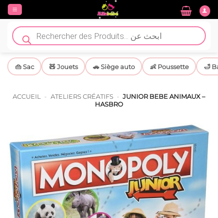
Passer
au
contenu
Recherche
de
produits
👜 Sac
🧸 Jouets
🚗 Siège auto
👶 Poussette
🛁 B
ACCUEIL
-
ATELIERS CRÉATIFS
-
JUNIOR BEBE ANIMAUX –
HASBRO