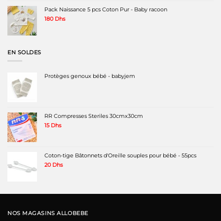
Pack Naissance 5 pcs Coton Pur - Baby racoon
180
Dhs
EN SOLDES
Protèges genoux bébé - babyjem
RR Compresses Steriles 30cmx30cm
15
Dhs
Coton-tige Bâtonnets d'Oreille souples pour bébé - 55pcs
20
Dhs
NOS MAGASINS ALLOBEBE