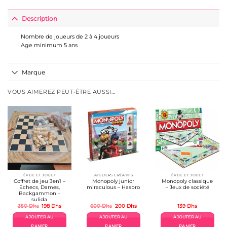
Description
Nombre de joueurs de 2 à 4 joueurs
Age minimum 5 ans
Marque
VOUS AIMEREZ PEUT-ÊTRE AUSSI…
ÉVEIL ET JOUET
ATELIERS CRÉATIFS
ÉVEIL ET JOUET
Coffret de jeu 3en1 –
Monopoly junior
Monopoly classique
Echecs, Dames,
miraculous – Hasbro
– Jeux de société
Backgammon –
sulida
Le
Le
Le
Le
350
Dhs
198
Dhs
600
Dhs
200
Dhs
139
Dhs
prix
prix
prix
prix
initial
actuel
initial
actuel
AJOUTER AU
AJOUTER AU
AJOUTER AU
était :
est :
était :
est :
350 Dhs.
198 Dhs.
600 Dhs.
200 Dhs.
PANIER
PANIER
PANIER