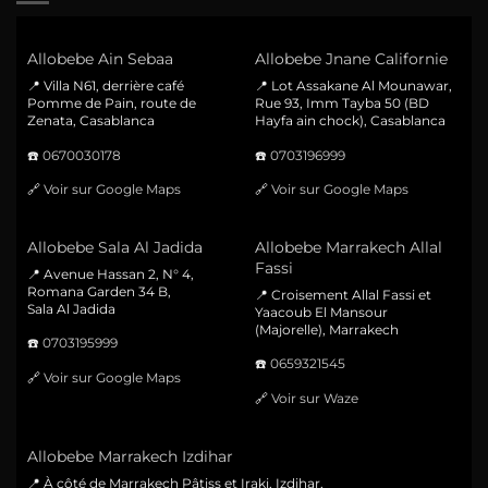
Allobebe Ain Sebaa
Allobebe Jnane Californie
📍 Villa N61, derrière café
📍 Lot Assakane Al Mounawar,
Pomme de Pain, route de
Rue 93, Imm Tayba 50 (BD
Zenata, Casablanca
Hayfa ain chock), Casablanca
☎️
0670030178
☎️
0703196999
🔗
Voir sur Google Maps
🔗
Voir sur Google Maps
Allobebe Sala Al Jadida
Allobebe Marrakech Allal
Fassi
📍 Avenue Hassan 2, N° 4,
Romana Garden 34 B,
📍 Croisement Allal Fassi et
Sala Al Jadida
Yaacoub El Mansour
(Majorelle), Marrakech
☎️
0703195999
☎️
0659321545
🔗
Voir sur Google Maps
🔗
Voir sur Waze
Allobebe Marrakech Izdihar
📍 À côté de Marrakech Pâtiss et Iraki, Izdihar,