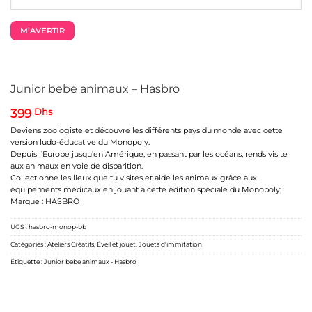
M’AVERTIR
Junior bebe animaux – Hasbro
399
Dhs
Deviens zoologiste et découvre les différents pays du monde avec cette
version ludo-éducative du Monopoly.
Depuis l’Europe jusqu’en Amérique, en passant par les océans, rends visite
aux animaux en voie de disparition.
Collectionne les lieux que tu visites et aide les animaux grâce aux
équipements médicaux en jouant à cette édition spéciale du Monopoly;
Marque : HASBRO
UGS :
hasbro-monop-bb
Catégories :
Ateliers Créatifs
,
Éveil et jouet
,
Jouets d'immitation
Étiquette :
Junior bebe animaux - Hasbro