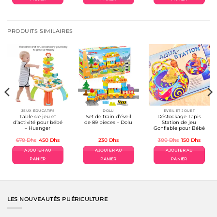
PRODUITS SIMILAIRES
JEUX ÉDUCATIFS
DOLU
ÉVEIL ET JOUET
Table de jeu et
Set de train d’éveil
Déstockage Tapis
d’activité pour bébé
de 89 pieces – Dolu
Station de jeu
– Huanger
Gonflable pour Bébé
Le
Le
Le
Le
670
Dhs
450
Dhs
230
Dhs
300
Dhs
150
Dhs
prix
prix
prix
prix
initial
actuel
initial
actuel
AJOUTER AU
AJOUTER AU
AJOUTER AU
était :
est :
était :
est :
670 Dhs.
450 Dhs.
300 Dhs.
150 Dh
PANIER
PANIER
PANIER
LES NOUVEAUTÉS PUÉRICULTURE