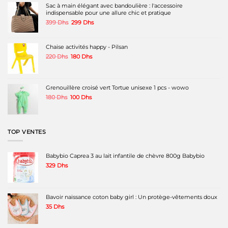
Sac à main élégant avec bandoulière : l'accessoire
indispensable pour une allure chic et pratique
Le
Le
399
Dhs
299
Dhs
prix
prix
initial
actuel
était :
est :
Chaise activités happy - Pilsan
399 Dhs.
299 Dhs.
Le
Le
220
Dhs
180
Dhs
prix
prix
initial
actuel
était :
est :
220 Dhs.
180 Dhs.
Grenouillère croisé vert Tortue unisexe 1 pcs - wowo
Le
Le
180
Dhs
100
Dhs
prix
prix
initial
actuel
était :
est :
180 Dhs.
100 Dhs.
TOP VENTES
Babybio Caprea 3 au lait infantile de chèvre 800g Babybio
329
Dhs
Bavoir naissance coton baby girl : Un protège-vêtements doux
35
Dhs