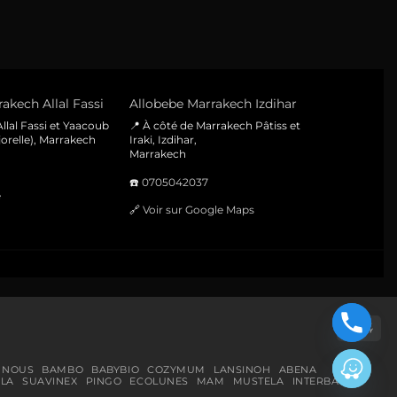
akech Allal Fassi
Allobebe Marrakech Izdihar
llal Fassi et Yaacoub
📍 À côté de Marrakech Pâtiss et
orelle), Marrakech
Iraki, Izdihar,
Marrakech
☎️
0705042037
e
🔗
Voir sur Google Maps
Cas
On
Del
 NOUS
BAMBO
BABYBIO
COZYMUM
LANSINOH
ABENA
LA
SUAVINEX
PINGO
ECOLUNES
MAM
MUSTELA
INTERBABY