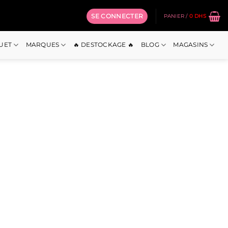
SE CONNECTER
PANIER /
0
DHS
OUET
MARQUES
🔥 DESTOCKAGE 🔥
BLOG
MAGASINS