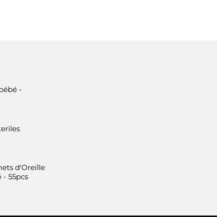
bébé -
eriles
ets d'Oreille
 - 55pcs