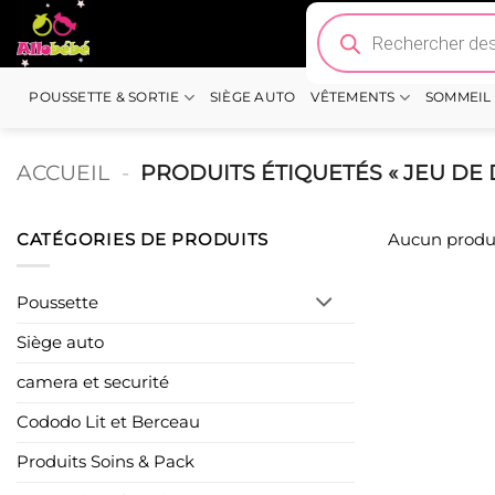
Passer
Recherche
de
au
produits
contenu
POUSSETTE & SORTIE
SIÈGE AUTO
VÊTEMENTS
SOMMEIL
ACCUEIL
-
PRODUITS ÉTIQUETÉS « JEU D
CATÉGORIES DE PRODUITS
Aucun produi
Poussette
Siège auto
camera et securité
Cododo Lit et Berceau
Produits Soins & Pack