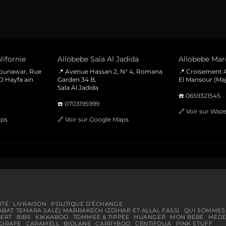
lifornie
Allobebe Sala Al Jadida
Allobebe Marr
Mounawar, Rue
📍 Avenue Hassan 2, N° 4, Romana
📍 Croisement A
D Hayfa ain
Garden 34 B,
El Mansour (Maj
Sala Al Jadida
☎️
0659321545
☎️
0703195999
🔗
Voir sur Waz
aps
🔗
Voir sur Google Maps
ITÉ
LIVRAISON
POLITIQUE D’ÉCHANGE
ABAT TEMARA SALÉ) MARRAKECH IZDIHAR ET ALLAL FASSI
QUI SOMMES
BERT
BIBS
KIKKABOO
TOMMEE & TIPPEE
HUANGER
MON BÉBÉ
MEDE
GIRAFE
CARAMELL
BIOLANE
CARRYBOO
CENTIFOLIA
PINK STUFF