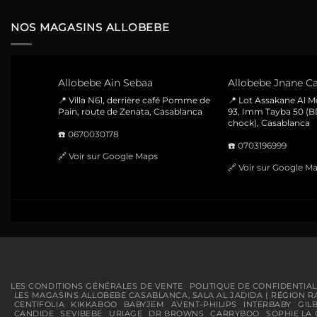
était :
est :
320 Dhs.
220 Dhs.
NOS MAGASINS ALLOBEBE
Allobebe Ain Sebaa
Allobebe Jnane Ca
📍 Villa N61, derrière café Pomme de
📍 Lot Assakane Al 
Pain, route de Zenata, Casablanca
93, Imm Tayba 50 (B
chock), Casablanca
☎️
0670030178
☎️
0703196999
🔗
Voir sur Google Maps
🔗
Voir sur Google M
LES CONDITIONS GÉNÉRALES DE VENTE
POLITIQUE DE CONFIDENTIAL
LES MAGASINS ALLOBEBE CASABLANCA, SALA AL JADIDA ( RÉGION R
CENTIFOLIA
KIKKABOO
BABYJEM
AVENT-PHILIPS
INTERBABY
GIL
CANDIDE
SEVIBEBE
URIAGE
DR BROWNS
CARRYBOO
SOPHIE LA 