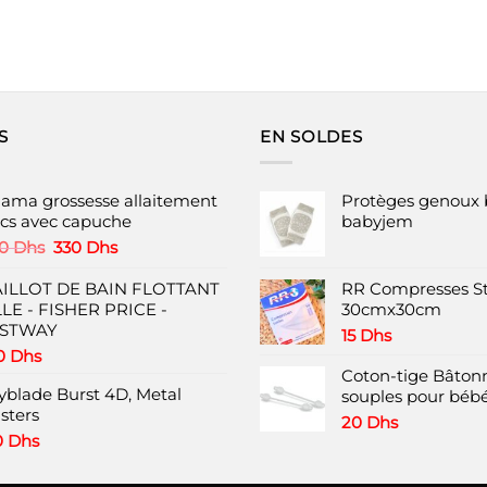
S
EN SOLDES
jama grossesse allaitement
Protèges genoux 
pcs avec capuche
babyjem
Le
Le
00
Dhs
330
Dhs
prix
prix
initial
actuel
ILLOT DE BAIN FLOTTANT
RR Compresses St
était :
est :
LLE - FISHER PRICE -
30cmx30cm
400 Dhs.
330 Dhs.
STWAY
15
Dhs
0
Dhs
Coton-tige Bâtonn
yblade Burst 4D, Metal
souples pour bébé
sters
20
Dhs
0
Dhs