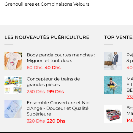
Grenouilleres et Combinaisons Velours
LES NOUVEAUTÉS PUÉRICULTURE
TOP VENTE
Body panda courtes manches :
Py
Mignon et tout doux
3 
Le
Le
60
Dhs
40
Dhs
4
prix
prix
initial
actuel
Concepteur de trains de
MA
était :
est :
grandes pièces
FI
60 Dhs.
40 Dhs.
BE
Le
Le
250
Dhs
199
Dhs
prix
prix
23
Ensemble Couverture et Nid
initial
actuel
Be
d'Ange - Douceur et Qualité
était :
est :
Ma
Supérieure
250 Dhs.
199 Dhs.
14
Le
Le
320
Dhs
220
Dhs
prix
prix
initial
actuel