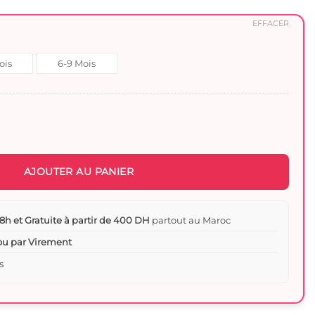
EFFACER
ois
6-9 Mois
& Pantalon 100% Coton Pur Blanc - Teddy Bear
AJOUTER AU PANIER
8h et Gratuite à partir de 400 DH
partout au Maroc
 ou par Virement
s