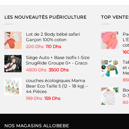
produit
produit
a
a
plusieurs
plusieurs
LES NOUVEAUTÉS PUÉRICULTURE
TOP VENTE
variations.
variations.
Les
Les
options
options
Lot de 2 Body bébé safari
Pa
peuvent
peuvent
Garçon 100% coton
L'É
co
être
être
Le
Le
220
Dhs
110
Dhs
choisies
choisies
prix
prix
16
initial
actuel
Siège Auto + Base Isofix I-Size
sur
sur
Ta
était :
est :
SnugRide Groupe 0+ - Graco
la
la
et
220 Dhs.
110 Dhs.
Le
Le
page
page
4500
Dhs
3500
Dhs
Me
prix
prix
du
du
85
couches écologiques Mama
initial
actuel
produit
produit
Bear Eco Taille 5 (12 – 18 kg) –
était :
est :
Bo
44 Pièces
4500 Dhs.
3500 Dhs.
0-
Le
Le
199
Dhs
159
Dhs
6
prix
prix
initial
actuel
était :
est :
199 Dhs.
159 Dhs.
NOS MAGASINS ALLOBEBE