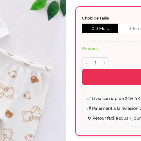
Choix de Taille
0-3 Mois
3-6 m
En stock
quantité de Ensemble Body 
✅
Livraison rapide 24H à 4
💰
Paiement à la livraison
🔄
Retour facile
sous 7 jour