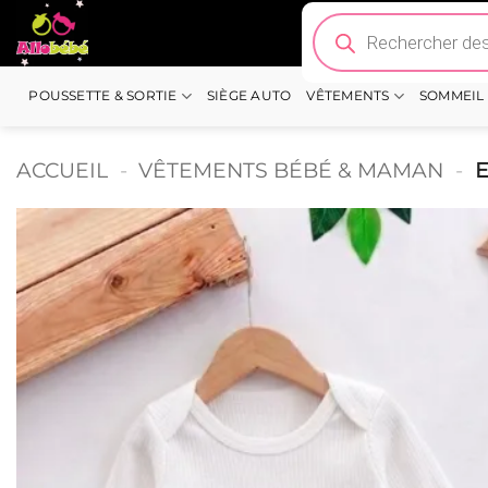
Passer
Recherche
de
au
produits
contenu
POUSSETTE & SORTIE
SIÈGE AUTO
VÊTEMENTS
SOMMEIL
ACCUEIL
-
VÊTEMENTS BÉBÉ & MAMAN
-
E