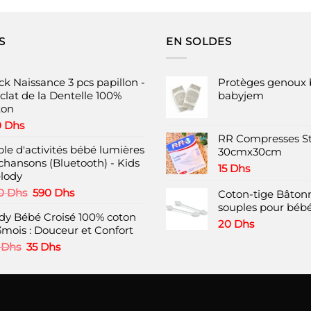
produit
a
plusieurs
S
EN SOLDES
variations.
Les
options
ck Naissance 3 pcs papillon -
Protèges genoux 
peuvent
clat de la Dentelle 100%
babyjem
ton
être
choisies
0
Dhs
RR Compresses St
sur
ble d'activités bébé lumières
30cmx30cm
la
 chansons (Bluetooth) - Kids
page
15
Dhs
lody
du
Le
Le
0
Dhs
590
Dhs
Coton-tige Bâtonn
produit
prix
prix
souples pour bébé
dy Bébé Croisé 100% coton
initial
actuel
20
Dhs
3mois : Douceur et Confort
était :
est :
850 Dhs.
590 Dhs.
Le
Le
0
Dhs
35
Dhs
prix
prix
initial
actuel
était :
est :
60 Dhs.
35 Dhs.