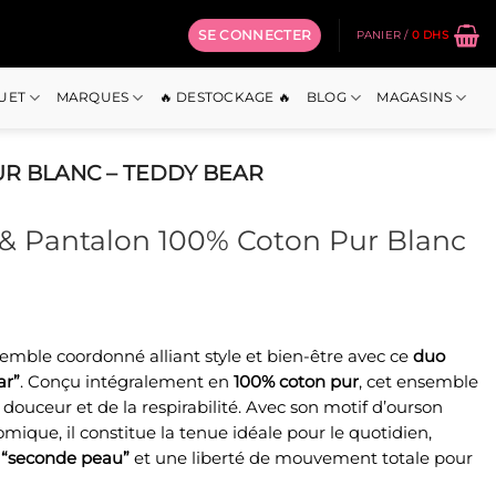
SE CONNECTER
PANIER /
0
DHS
OUET
MARQUES
🔥 DESTOCKAGE 🔥
BLOG
MAGASINS
R BLANC – TEDDY BEAR
& Pantalon 100% Coton Pur Blanc
emble coordonné alliant style et bien-être avec ce
duo
uel
ar”
. Conçu intégralement en
100% coton pur
, cet ensemble
:
 douceur et de la respirabilité. Avec son motif d’ourson
 Dhs.
ique, il constitue la tenue idéale pour le quotidien,
n
“seconde peau”
et une liberté de mouvement totale pour