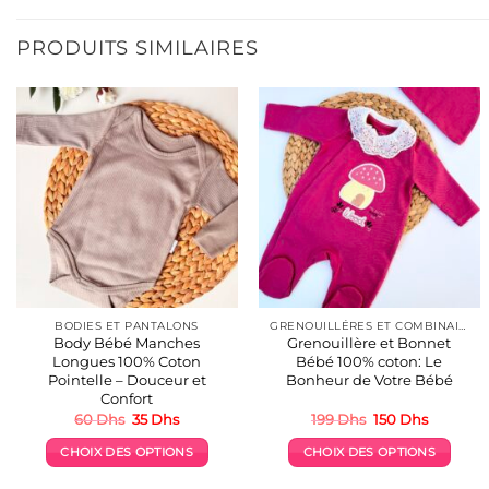
produit
produit
a
a
PRODUITS SIMILAIRES
plusieurs
plusieurs
variations.
variations.
Les
Les
options
options
peuvent
peuvent
être
être
choisies
choisies
sur
sur
la
la
page
page
du
du
produit
produit
BODIES ET PANTALONS
GRENOUILLÉRES ET COMBINAISONS COTON
Body Bébé Manches
Grenouillère et Bonnet
Longues 100% Coton
Bébé 100% coton: Le
Pointelle – Douceur et
Bonheur de Votre Bébé
Confort
Le
Le
Le
Le
60
Dhs
35
Dhs
199
Dhs
150
Dhs
prix
prix
prix
prix
initial
actuel
initial
actuel
CHOIX DES OPTIONS
CHOIX DES OPTIONS
était :
est :
était :
est :
60 Dhs.
35 Dhs.
199 Dhs.
150 Dhs.
Ce
Ce