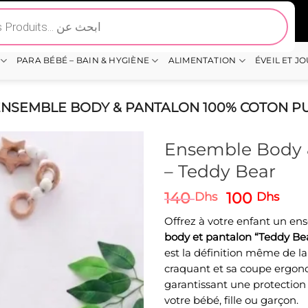
PARA BÉBÉ – BAIN & HYGIÈNE
ALIMENTATION
ÉVEIL ET J
NSEMBLE BODY & PANTALON 100% COTON PU
Ensemble Body 
– Teddy Bear
Le
Le
140
100
Dhs
Dhs
prix
prix
Offrez à votre enfant un ens
initial
act
body et pantalon “Teddy Be
était :
est 
est la définition même de la
140 Dhs.
100
craquant et sa coupe ergonom
garantissant une protectio
votre bébé, fille ou garçon.