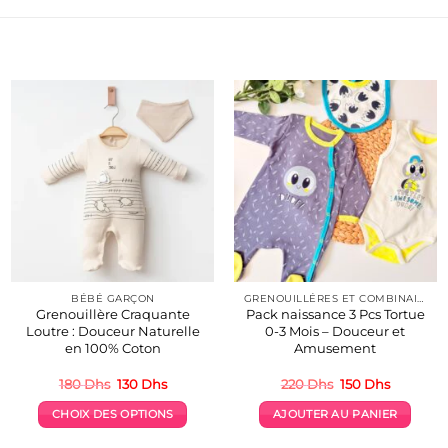
BÉBÉ GARÇON
GRENOUILLÉRES ET COMBINAISONS COTON 👶
Grenouillère Craquante
Pack naissance 3 Pcs Tortue
Loutre : Douceur Naturelle
0-3 Mois – Douceur et
en 100% Coton
Amusement
Le
Le
Le
Le
180
Dhs
130
Dhs
220
Dhs
150
Dhs
prix
prix
prix
prix
initial
actuel
initial
actuel
CHOIX DES OPTIONS
AJOUTER AU PANIER
était :
est :
était :
est :
180 Dhs.
130 Dhs.
220 Dhs.
150 Dhs.
Ce