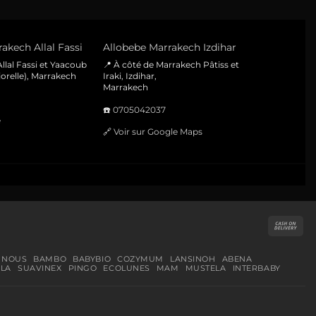
akech Allal Fassi
Allobebe Marrakech Izdihar
llal Fassi et Yaacoub
📍 À côté de Marrakech Pâtiss et
orelle), Marrakech
Iraki, Izdihar,
Marrakech
☎️
0705042037
e
🔗
Voir sur Google Maps
Cas
On
Del
 NOUS
BAMBO
BABYBIO
COZYMUM
LANSINOH
ABENA
LA
SUAVINEX
PINGO
ECOLUNES
MAM
MUSTELA
INTERBABY