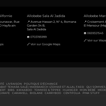
lifornie
Allobebe Sala Al Jadida
Allobebe Marr
Mounawar, Rue
📍 Avenue Hassan 2, N° 4, Romana
📍 Croisement A
D Hayfa ain
Garden 34 B,
El Mansour (Maj
Sala Al Jadida
☎️
0659321545
☎️
0703195999
🔗
Voir sur Waz
aps
🔗
Voir sur Google Maps
ITÉ
LIVRAISON
POLITIQUE D’ÉCHANGE
ABAT TEMARA SALÉ) MARRAKECH IZDIHAR ET ALLAL FASSI
QUI SOMMES
BERT
BIBS
KIKKABOO
TOMMEE & TIPPEE
HUANGER
MON BÉBÉ
MEDE
GIRAFE
CARAMELL
BIOLANE
CARRYBOO
CENTIFOLIA
PINK STUFF