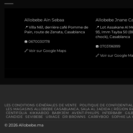
Allobebe Ain Sebaa
Allobebe Jnane Ca
📍 Villa N61, derrière café Pomme de
📍 Lot Assakane Al 
Pain, route de Zenata, Casablanca
93, Imm Tayba 50 (B
chock), Casablanca
☎️
0670030178
☎️
0703196999
🔗
Voir sur Google Maps
🔗
Voir sur Google M
LES CONDITIONS GÉNÉRALES DE VENTE
POLITIQUE DE CONFIDENTIAL
LES MAGASINS ALLOBEBE CASABLANCA, SALA AL JADIDA ( RÉGION R
CENTIFOLIA
KIKKABOO
BABYJEM
AVENT-PHILIPS
INTERBABY
GIL
CANDIDE
SEVIBEBE
URIAGE
DR BROWNS
CARRYBOO
SOPHIE LA 
© 2026 Allobebe.ma