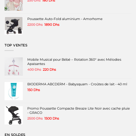
230
Dhs
180
Dhs
prix
prix
initial
actuel
était :
est :
230 Dhs.
180 Dhs.
Poussette Auto-Fold aluminium - Amorhome
Le
Le
2200
Dhs
1890
Dhs
prix
prix
initial
actuel
était :
est :
2200 Dhs.
1890 Dhs.
TOP VENTES
Mobile Musical pour Bébé – Rotation 360° avec Mélodies
Apaisantes
Le
Le
400
Dhs
220
Dhs
prix
prix
initial
actuel
était :
est :
BIODERMA ABCDERM - Babysquam - Croûtes de lait - 40 ml
400 Dhs.
220 Dhs.
150
Dhs
Promo Poussette Compacte Breaze Lite Noir avec cache pluie
- GRACO
Le
Le
2500
Dhs
1500
Dhs
prix
prix
initial
actuel
était :
est :
EN SOLDES
2500 Dhs.
1500 Dhs.