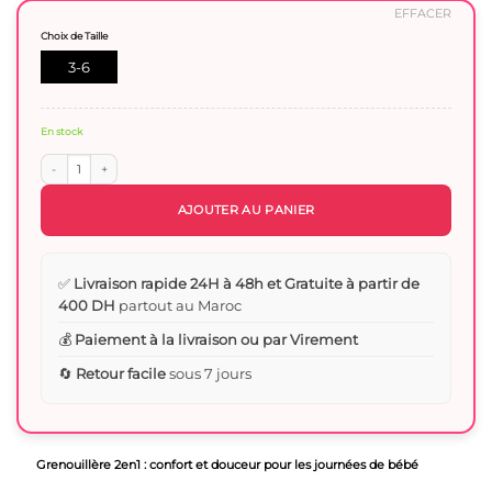
EFFACER
Choix de Taille
3-6
mois
En stock
quantité de Grenouillère chaude 2en1 - confort et douceur
AJOUTER AU PANIER
✅
Livraison rapide 24H à 48h et Gratuite à partir de
400 DH
partout au Maroc
💰
Paiement à la livraison ou par Virement
🔄
Retour facile
sous 7 jours
Grenouillère 2en1 : confort et douceur pour les journées de bébé