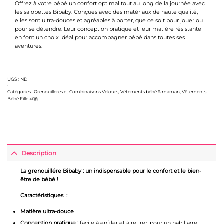
Offrez à votre bébé un confort optimal tout au long de la journée avec
les salopettes Bibaby. Conçues avec des matériaux de haute qualité,
elles sont ultra-douces et agréables à porter, que ce soit pour jouer ou
pour se détendre. Leur conception pratique et leur matière résistante
en font un choix idéal pour accompagner bébé dans toutes ses
aventures.
UGS :
ND
Catégories :
Grenouilleres et Combinaisons Velours
,
Vêtements bébé & maman
,
Vêtements
Bébé Fille 👶🎀
Description
La grenouillére Bibaby : un indispensable pour le confort et le bien-
être de bébé !
Caractéristiques :
Matière ultra-douce
Conception pratique :
facile à enfiler et à retirer, pour un habillage