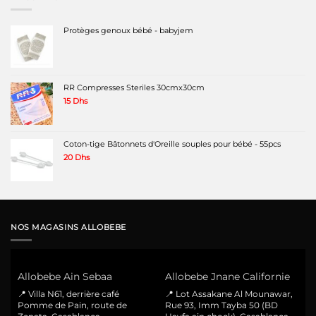
Protèges genoux bébé - babyjem
RR Compresses Steriles 30cmx30cm
15
Dhs
Coton-tige Bâtonnets d'Oreille souples pour bébé - 55pcs
20
Dhs
NOS MAGASINS ALLOBEBE
Allobebe Ain Sebaa
Allobebe Jnane Californie
📍 Villa N61, derrière café
📍 Lot Assakane Al Mounawar,
Pomme de Pain, route de
Rue 93, Imm Tayba 50 (BD