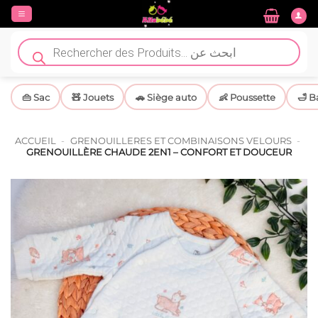
Passer
au
contenu
Recherche
de
produits
👜 Sac
🧸 Jouets
🚗 Siège auto
👶 Poussette
🛁 B
ACCUEIL
-
GRENOUILLERES ET COMBINAISONS VELOURS
-
GRENOUILLÈRE CHAUDE 2EN1 – CONFORT ET DOUCEUR