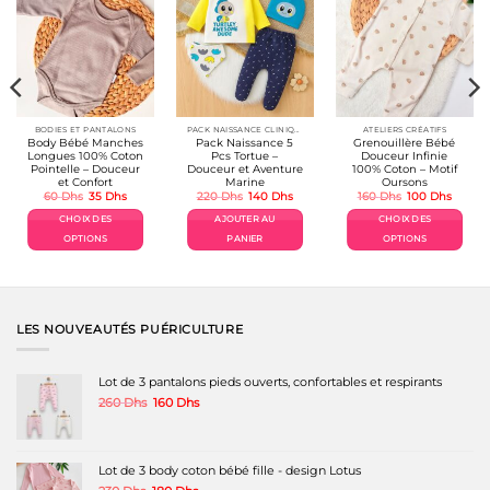
BODIES ET PANTALONS
PACK NAISSANCE CLINIQUE BÉBÉ
ATELIERS CRÉATIFS
Body Bébé Manches
Pack Naissance 5
Grenouillère Bébé
Longues 100% Coton
Pcs Tortue –
Douceur Infinie
Pointelle – Douceur
Douceur et Aventure
100% Coton – Motif
et Confort
Marine
Oursons
Le
Le
Le
Le
Le
Le
60
Dhs
35
Dhs
220
Dhs
140
Dhs
160
Dhs
100
Dhs
prix
prix
prix
prix
prix
prix
el
initial
actuel
initial
actuel
initial
actuel
CHOIX DES
AJOUTER AU
CHOIX DES
était :
est :
était :
est :
était :
est :
Dhs.
60 Dhs.
35 Dhs.
220 Dhs.
140 Dhs.
160 Dhs.
100 Dh
OPTIONS
PANIER
OPTIONS
Ce
Ce
produit
produit
a
a
plusieurs
plusieurs
variations.
variations.
LES NOUVEAUTÉS PUÉRICULTURE
Les
Les
options
options
peuvent
peuvent
Lot de 3 pantalons pieds ouverts, confortables et respirants
être
être
Le
Le
260
Dhs
160
Dhs
choisies
choisies
prix
prix
sur
sur
initial
actuel
la
la
était :
est :
page
page
260 Dhs.
160 Dhs.
Lot de 3 body coton bébé fille - design Lotus
du
du
produit
produit
Le
Le