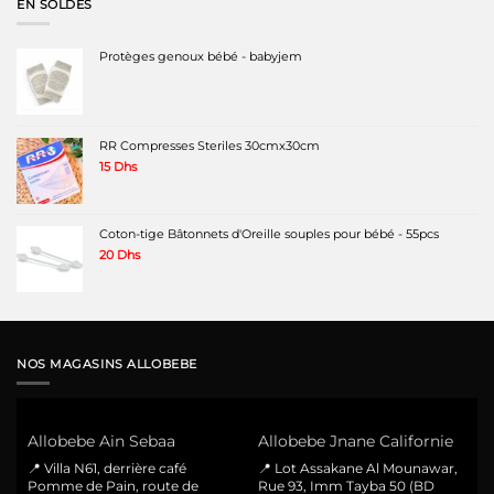
EN SOLDES
220 Dhs.
169 Dhs.
Protèges genoux bébé - babyjem
RR Compresses Steriles 30cmx30cm
15
Dhs
Coton-tige Bâtonnets d'Oreille souples pour bébé - 55pcs
20
Dhs
NOS MAGASINS ALLOBEBE
Allobebe Ain Sebaa
Allobebe Jnane Californie
📍 Villa N61, derrière café
📍 Lot Assakane Al Mounawar,
Pomme de Pain, route de
Rue 93, Imm Tayba 50 (BD