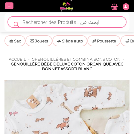
Passer
au
contenu
Recherche
de
produits
👜 Sac
🧸 Jouets
🚗 Siège auto
👶 Poussette
🛁 B
ACCUEIL
-
GRENOUILLÉRES ET COMBINAISONS COTON
-
GENOUILLÈRE BÉBÉ DELUXE COTON ORGANIQUE AVEC
BONNET ASSORTI BLANC