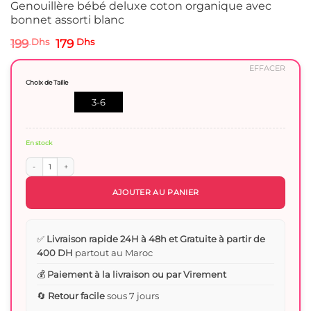
Genouillère bébé deluxe coton organique avec
bonnet assorti blanc
Le
Le
199
Dhs
179
Dhs
prix
prix
initial
actuel
EFFACER
était :
est :
Choix de Taille
199 Dhs.
179 Dhs.
3-6
mois
En stock
quantité de Genouillère bébé deluxe coton organique avec bonnet assorti blanc
AJOUTER AU PANIER
✅
Livraison rapide 24H à 48h et Gratuite à partir de
400 DH
partout au Maroc
💰
Paiement à la livraison ou par Virement
🔄
Retour facile
sous 7 jours