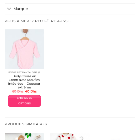
Marque
VOUS AIMEREZ PEUT-ÊTRE AUSSI…
BODIES ET PANTALONS 🎀
Body Croisé en
Coton avec Moufles
Intégrées – Douceur
extrême
Le
Le
60
Dhs
40
Dhs
prix
prix
initial
actuel
CHOIX DES
était :
est :
60 Dhs.
40 Dhs.
OPTIONS
Ce
produit
a
plusieurs
PRODUITS SIMILAIRES
variations.
Les
options