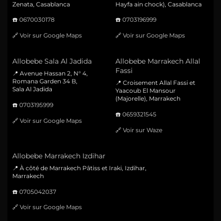
Zenata, Casablanca
Hayfa ain chock), Casablanca
☎️
0670030178
☎️
0703196999
🔗
Voir sur Google Maps
🔗
Voir sur Google Maps
Allobebe Sala Al Jadida
Allobebe Marrakech Allal
Fassi
📍 Avenue Hassan 2, N° 4,
Romana Garden 34 B,
📍 Croisement Allal Fassi et
Sala Al Jadida
Yaacoub El Mansour
(Majorelle), Marrakech
☎️
0703195999
☎️
0659321545
🔗
Voir sur Google Maps
🔗
Voir sur Waze
Allobebe Marrakech Izdihar
📍 À côté de Marrakech Pâtiss et Iraki, Izdihar,
Marrakech
☎️
0705042037
🔗
Voir sur Google Maps