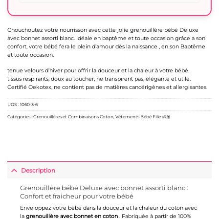
Chouchoutez votre nourrisson avec cette jolie grenouillère bébé Deluxe
avec bonnet assorti blanc. idéale en baptême et toute occasion grâce a son
confort, votre bébé fera le plein d’amour dès la naissance , en son Baptême
et toute occasion.
tenue velours d’hiver pour offrir la douceur et la chaleur à votre bébé.
tissus respirants, doux au toucher, ne transpirent pas, élégante et utile.
Certifié Oekotex, ne contient pas de matières cancérigènes et allergisantes.
UGS :
1060-3-6
Catégories :
Grenouilléres et Combinaisons Coton
,
Vêtements Bébé Fille 👶🎀
Description
Grenouillère bébé Deluxe avec bonnet assorti blanc :
Confort et fraicheur pour votre bébé
Enveloppez votre bébé dans la douceur et la chaleur du coton avec
la
grenouillère avec bonnet en coton
. Fabriquée à partir de 100%