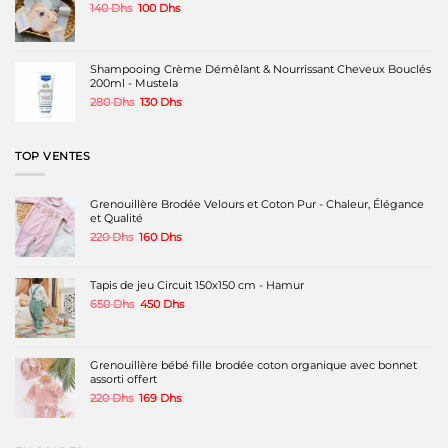
produit
produit
Le
Le
140
Dhs
100
Dhs
prix
prix
initial
actuel
était :
est :
140 Dhs.
100 Dhs.
Shampooing Crème Démêlant & Nourrissant Cheveux Bouclés
200ml - Mustela
Le
Le
280
Dhs
130
Dhs
prix
prix
initial
actuel
était :
est :
TOP VENTES
280 Dhs.
130 Dhs.
Grenouillère Brodée Velours et Coton Pur - Chaleur, Élégance
et Qualité
Le
Le
220
Dhs
160
Dhs
prix
prix
initial
actuel
était :
est :
Tapis de jeu Circuit 150x150 cm - Hamur
220 Dhs.
160 Dhs.
Le
Le
650
Dhs
450
Dhs
prix
prix
initial
actuel
était :
est :
650 Dhs.
450 Dhs.
Grenouillère bébé fille brodée coton organique avec bonnet
assorti offert
Le
Le
220
Dhs
169
Dhs
prix
prix
initial
actuel
était :
est :