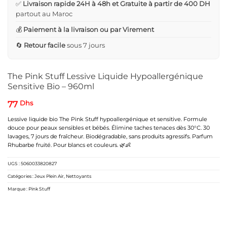
✅
Livraison rapide 24H à 48h et Gratuite à partir de 400 DH
partout au Maroc
💰
Paiement à la livraison ou par Virement
🔄
Retour facile
sous 7 jours
The Pink Stuff Lessive Liquide Hypoallergénique
Sensitive Bio – 960ml
77
Dhs
Lessive liquide bio The Pink Stuff hypoallergénique et sensitive. Formule
douce pour peaux sensibles et bébés. Élimine taches tenaces dès 30°C. 30
lavages, 7 jours de fraîcheur. Biodégradable, sans produits agressifs. Parfum
Rhubarbe fruité. Pour blancs et couleurs. 🌿👶
UGS :
5060033820827
Catégories :
Jeux Plein Air
,
Nettoyants
Marque :
Pink Stuff