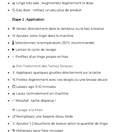
🧺 Linge très sale : Augmentez légèrement la dose
💦 Eau dure : Utilisez un peu plus de produit
Étape 2 : Application
🎯 Versez directement dans le tambour ou le bac à lessive
👕 Ajoutez votre linge dans la machine
🌡️ Sélectionnez la température (30°C recommandé)
▶️ Lancez le cycle de lavage
✨ Profitez d’un linge propre et frais
🧽 Pré-Traitement des Taches Tenaces
💧 Appliquez quelques gouttes directement sur la tache
🫧 Frottez légèrement avec vos doigts ou une brosse douce
⏱️ Laissez agir 5-10 minutes
🧺 Lavez normalement en machine
✅ Résultat : tache disparue !
🤲 Lavage à la Main
🛁 Remplissez une bassine d’eau tiède
💧 Ajoutez 1-2 bouchons de lessive selon la quantité de linge
🌀 Mélangez pour faire mousser