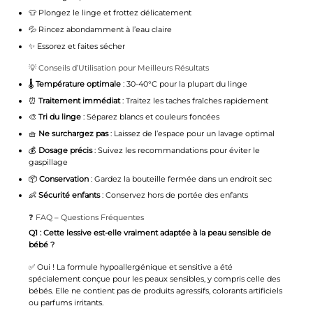
👕 Plongez le linge et frottez délicatement
💦 Rincez abondamment à l’eau claire
✨ Essorez et faites sécher
💡 Conseils d’Utilisation pour Meilleurs Résultats
🌡️
Température optimale
: 30-40°C pour la plupart du linge
⏰
Traitement immédiat
: Traitez les taches fraîches rapidement
🎨
Tri du linge
: Séparez blancs et couleurs foncées
🧺
Ne surchargez pas
: Laissez de l’espace pour un lavage optimal
💰
Dosage précis
: Suivez les recommandations pour éviter le
gaspillage
📦
Conservation
: Gardez la bouteille fermée dans un endroit sec
👶
Sécurité enfants
: Conservez hors de portée des enfants
❓ FAQ – Questions Fréquentes
Q1 : Cette lessive est-elle vraiment adaptée à la peau sensible de
bébé ?
✅ Oui ! La formule hypoallergénique et sensitive a été
spécialement conçue pour les peaux sensibles, y compris celle des
bébés. Elle ne contient pas de produits agressifs, colorants artificiels
ou parfums irritants.