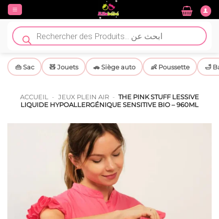
Passer
au
contenu
Recherche
de
produits
👜 Sac
🧸 Jouets
🚗 Siège auto
👶 Poussette
🛁 B
ACCUEIL
-
JEUX PLEIN AIR
-
THE PINK STUFF LESSIVE
LIQUIDE HYPOALLERGÉNIQUE SENSITIVE BIO – 960ML