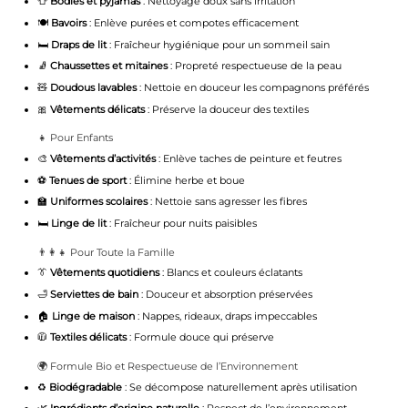
👕
Bodies et pyjamas
: Nettoyage doux sans irritation
🍽️
Bavoirs
: Enlève purées et compotes efficacement
🛏️
Draps de lit
: Fraîcheur hygiénique pour un sommeil sain
🧦
Chaussettes et mitaines
: Propreté respectueuse de la peau
🧸
Doudous lavables
: Nettoie en douceur les compagnons préférés
🎀
Vêtements délicats
: Préserve la douceur des textiles
👧 Pour Enfants
🎨
Vêtements d’activités
: Enlève taches de peinture et feutres
⚽
Tenues de sport
: Élimine herbe et boue
🏫
Uniformes scolaires
: Nettoie sans agresser les fibres
🛏️
Linge de lit
: Fraîcheur pour nuits paisibles
👨‍👩‍👧 Pour Toute la Famille
👔
Vêtements quotidiens
: Blancs et couleurs éclatants
🛁
Serviettes de bain
: Douceur et absorption préservées
🏠
Linge de maison
: Nappes, rideaux, draps impeccables
🧥
Textiles délicats
: Formule douce qui préserve
🌍 Formule Bio et Respectueuse de l’Environnement
♻️
Biodégradable
: Se décompose naturellement après utilisation