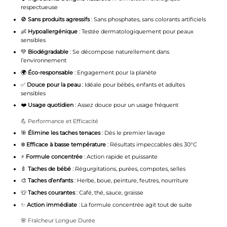
respectueuse
🚫
Sans produits agressifs
: Sans phosphates, sans colorants artificiels
👶
Hypoallergénique
: Testée dermatologiquement pour peaux
sensibles
💚
Biodégradable
: Se décompose naturellement dans
l’environnement
🌍
Éco-responsable
: Engagement pour la planète
✅
Douce pour la peau
: Idéale pour bébés, enfants et adultes
sensibles
❤️
Usage quotidien
: Assez douce pour un usage fréquent
💪 Performance et Efficacité
🎯
Élimine les taches tenaces
: Dès le premier lavage
❄️
Efficace à basse température
: Résultats impeccables dès 30°C
⚡
Formule concentrée
: Action rapide et puissante
🍼
Taches de bébé
: Régurgitations, purées, compotes, selles
🎨
Taches d’enfants
: Herbe, boue, peinture, feutres, nourriture
👕
Taches courantes
: Café, thé, sauce, graisse
✨
Action immédiate
: La formule concentrée agit tout de suite
🌸 Fraîcheur Longue Durée