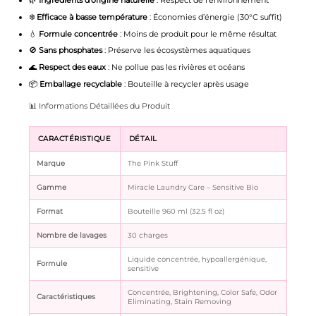
🌿
Ingrédients d’origine naturelle
: Respect de l’environnement
❄️
Efficace à basse température
: Économies d’énergie (30°C suffit)
💧
Formule concentrée
: Moins de produit pour le même résultat
🚫
Sans phosphates
: Préserve les écosystèmes aquatiques
🌊
Respect des eaux
: Ne pollue pas les rivières et océans
📦
Emballage recyclable
: Bouteille à recycler après usage
📊 Informations Détaillées du Produit
CARACTÉRISTIQUE
DÉTAIL
Marque
The Pink Stuff
Gamme
Miracle Laundry Care – Sensitive Bio
Format
Bouteille 960 ml (32.5 fl oz)
Nombre de lavages
30 charges
Liquide concentrée, hypoallergénique,
Formule
sensitive
Concentrée, Brightening, Color Safe, Odor
Caractéristiques
Eliminating, Stain Removing