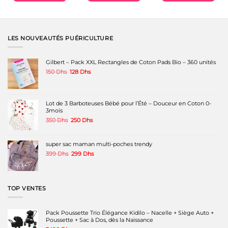
LES NOUVEAUTÉS PUÉRICULTURE
Gilbert – Pack XXL Rectangles de Coton Pads Bio – 360 unités
Le
Le
150
Dhs
128
Dhs
prix
prix
initial
actuel
était :
est :
150 Dhs.
128 Dhs.
Lot de 3 Barboteuses Bébé pour l’Été – Douceur en Coton 0-
3mois
Le
Le
350
Dhs
250
Dhs
prix
prix
initial
actuel
était :
est :
super sac maman multi-poches trendy
350 Dhs.
250 Dhs.
Le
Le
399
Dhs
299
Dhs
prix
prix
initial
actuel
était :
est :
399 Dhs.
299 Dhs.
TOP VENTES
Pack Poussette Trio Élégance Kidilo – Nacelle + Siège Auto +
Poussette + Sac à Dos, dès la Naissance