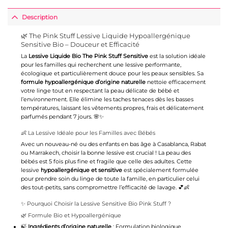
Description
🌿 The Pink Stuff Lessive Liquide Hypoallergénique
Sensitive Bio – Douceur et Efficacité
La
Lessive Liquide Bio
The Pink Stuff
Sensitive
est la solution idéale
pour les familles qui recherchent une lessive performante,
écologique et particulièrement douce pour les peaux sensibles. Sa
formule hypoallergénique d’origine naturelle
nettoie efficacement
votre linge tout en respectant la peau délicate de bébé et
l’environnement. Elle élimine les taches tenaces dès les basses
températures, laissant les
vêtements
propres, frais et délicatement
parfumés pendant 7 jours. 🌸✨
👶 La Lessive Idéale pour les Familles avec Bébés
Avec un nouveau-né ou des enfants en bas âge à Casablanca, Rabat
ou Marrakech, choisir la bonne lessive est crucial ! La peau des
bébés est 5 fois plus fine et fragile que celle des adultes. Cette
lessive
hypoallergénique et sensitive
est spécialement formulée
pour prendre soin du linge de toute la famille, en particulier celui
des tout-petits, sans compromettre l’efficacité de lavage. 💕👶
✨ Pourquoi Choisir la Lessive Sensitive Bio Pink Stuff ?
🌿 Formule Bio et Hypoallergénique
🍃
Ingrédients d’origine naturelle
: Formulation biologique