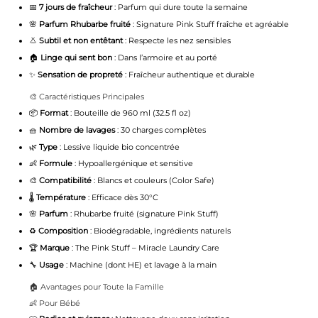
📅
7 jours de fraîcheur
: Parfum qui dure toute la semaine
🌸
Parfum Rhubarbe fruité
: Signature Pink Stuff fraîche et agréable
👃
Subtil et non entêtant
: Respecte les nez sensibles
🏠
Linge qui sent bon
: Dans l’armoire et au porté
✨
Sensation de propreté
: Fraîcheur authentique et durable
🎨 Caractéristiques Principales
📦
Format
: Bouteille de 960 ml (32.5 fl oz)
🧺
Nombre de lavages
: 30 charges complètes
🌿
Type
: Lessive liquide bio concentrée
👶
Formule
: Hypoallergénique et sensitive
🎨
Compatibilité
: Blancs et couleurs (Color Safe)
🌡️
Température
: Efficace dès 30°C
🌸
Parfum
: Rhubarbe fruité (signature Pink Stuff)
♻️
Composition
: Biodégradable, ingrédients naturels
🏆
Marque
:
The Pink Stuff
– Miracle Laundry Care
🔧
Usage
: Machine (dont HE) et lavage à la main
🏠 Avantages pour Toute la Famille
👶 Pour Bébé