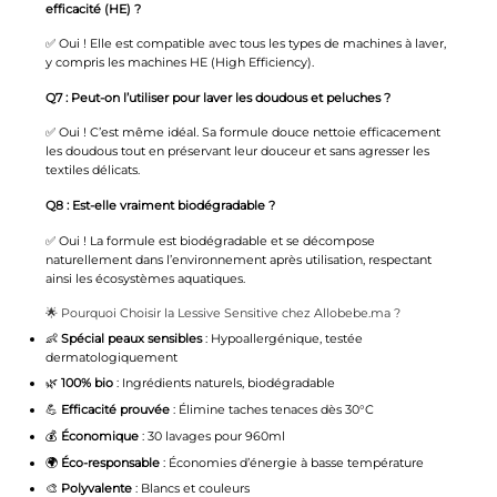
efficacité (HE) ?
✅ Oui ! Elle est compatible avec tous les types de machines à laver,
y compris les machines HE (High Efficiency).
Q7 : Peut-on l’utiliser pour laver les doudous et peluches ?
✅ Oui ! C’est même idéal. Sa formule douce nettoie efficacement
les doudous tout en préservant leur douceur et sans agresser les
textiles délicats.
Q8 : Est-elle vraiment biodégradable ?
✅ Oui ! La formule est biodégradable et se décompose
naturellement dans l’environnement après utilisation, respectant
ainsi les écosystèmes aquatiques.
🌟 Pourquoi Choisir la Lessive Sensitive chez Allobebe.ma ?
👶
Spécial peaux sensibles
: Hypoallergénique, testée
dermatologiquement
🌿
100% bio
: Ingrédients naturels, biodégradable
💪
Efficacité prouvée
: Élimine taches tenaces dès 30°C
💰
Économique
: 30 lavages pour 960ml
🌍
Éco-responsable
: Économies d’énergie à basse température
🎨
Polyvalente
: Blancs et couleurs