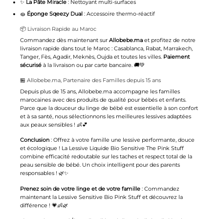
✨
La Pâte Miracle
: Nettoyant multi-surfaces
🧽
Éponge Sqeezy Dual
: Accessoire thermo-réactif
📦 Livraison Rapide au Maroc
Commandez dès maintenant sur
Allobebe.ma
et profitez de notre
livraison rapide dans tout le Maroc : Casablanca, Rabat, Marrakech,
Tanger, Fès, Agadir, Meknès, Oujda et toutes les villes.
Paiement
sécurisé
à la livraison ou par carte bancaire. 🚚💚
🏪 Allobebe.ma, Partenaire des Familles depuis 15 ans
Depuis plus de 15 ans, Allobebe.ma accompagne les familles
marocaines avec des produits de qualité pour bébés et enfants.
Parce que la douceur du linge de bébé est essentielle à son confort
et à sa santé, nous sélectionnons les meilleures lessives adaptées
aux peaux sensibles ! 👶💕
Conclusion
: Offrez à votre famille une lessive performante, douce
et écologique ! La Lessive Liquide Bio Sensitive
The Pink Stuff
combine efficacité redoutable sur les taches et respect total de la
peau sensible de bébé. Un choix intelligent pour des parents
responsables ! 🌿✨
Prenez soin de votre linge et de votre famille
: Commandez
maintenant la Lessive Sensitive Bio Pink Stuff et découvrez la
différence ! 💗👶🌿