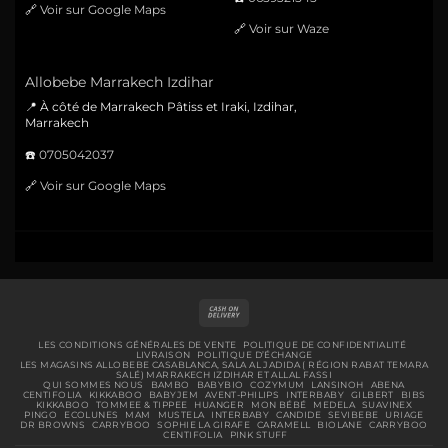
🔗
Voir sur Google Maps
🔗
Voir sur Waze
Allobebe Marrakech Izdihar
📍 À côté de Marrakech Pâtiss et Iraki, Izdihar,
Marrakech
☎️
0705042037
🔗
Voir sur Google Maps
Cash
On
Delivery
LES CONDITIONS GÉNÉRALES DE VENTE
POLITIQUE DE CONFIDENTIALITÉ
LIVRAISON
POLITIQUE D’ÉCHANGE
LES MAGASINS ALLOBEBE CASABLANCA, SALA AL JADIDA ( RÉGION RABAT TEMARA
SALÉ) MARRAKECH IZDIHAR ET ALLAL FASSI
QUI SOMMES NOUS
BAMBO
BABYBIO
COZYMUM
LANSINOH
ABENA
CENTIFOLIA
KIKKABOO
BABYJEM
AVENT-PHILIPS
INTERBABY
GILBERT
BIBS
KIKKABOO
TOMMEE & TIPPEE
HUANGER
MON BÉBÉ
MEDELA
SUAVINEX
PINGO
ECOLUNES
MAM
MUSTELA
INTERBABY
CANDIDE
SEVIBEBE
URIAGE
DR BROWNS
CARRYBOO
SOPHIE LA GIRAFE
CARAMELL
BIOLANE
CARRYBOO
CENTIFOLIA
PINK STUFF