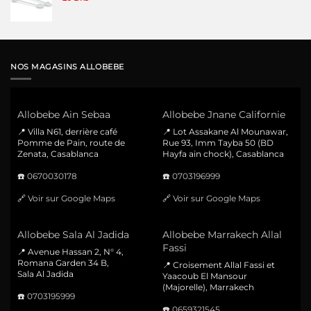
NOS MAGASINS ALLOBEBE
Allobebe Ain Sebaa
Allobebe Jnane Californie
📍 Villa N61, derrière café
📍 Lot Assakane Al Mounawar,
Pomme de Pain, route de
Rue 93, Imm Tayba 50 (BD
Zenata, Casablanca
Hayfa ain chock), Casablanca
☎️
0670030178
☎️
0703196999
🔗
Voir sur Google Maps
🔗
Voir sur Google Maps
Allobebe Sala Al Jadida
Allobebe Marrakech Allal
Fassi
📍 Avenue Hassan 2, N° 4,
Romana Garden 34 B,
📍 Croisement Allal Fassi et
Sala Al Jadida
Yaacoub El Mansour
(Majorelle), Marrakech
☎️
0703195999
☎️
0659321545