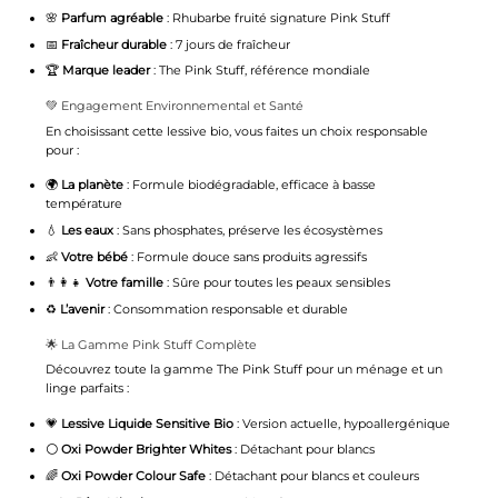
🌸
Parfum agréable
: Rhubarbe fruité signature Pink Stuff
📅
Fraîcheur durable
: 7 jours de fraîcheur
🏆
Marque leader
:
The Pink Stuff
, référence mondiale
💚 Engagement Environnemental et Santé
En choisissant cette lessive bio, vous faites un choix responsable
pour :
🌍
La planète
: Formule biodégradable, efficace à basse
température
💧
Les eaux
: Sans phosphates, préserve les écosystèmes
👶
Votre bébé
: Formule douce sans produits agressifs
👨‍👩‍👧
Votre famille
: Sûre pour toutes les peaux sensibles
♻️
L’avenir
: Consommation responsable et durable
🌟 La Gamme Pink Stuff Complète
Découvrez toute la gamme
The Pink Stuff
pour un ménage et un
linge parfaits :
💗
Lessive Liquide Sensitive Bio
: Version actuelle, hypoallergénique
⚪
Oxi Powder Brighter Whites
: Détachant pour blancs
🌈
Oxi Powder Colour Safe
: Détachant pour blancs et couleurs