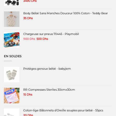
3490
Dhs
Body Bébé Sans Manches Douceur 100% Coton - Teddy Bear
35
Dhs
Chargeuse sur pneus 70445 - Playmobil
Le
Le
900
Dhs
500
Dhs
prix
prix
initial
actuel
était :
est :
900 Dhs.
500 Dhs.
EN SOLDES
Protèges genoux bébé - babyjem
RR Compresses Steriles 30cmx30cm
15
Dhs
Coton-tige Bâtonnets d'Oreille souples pour bébé - 55pcs
20
Dhs