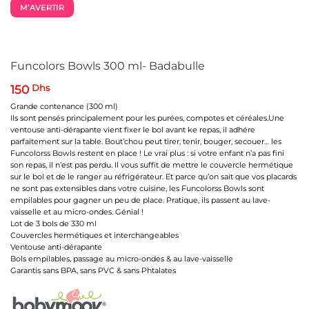
M’AVERTIR
Funcolors Bowls 300 ml- Badabulle
150
Dhs
Grande contenance (300 ml)
Ils sont pensés principalement pour les purées, compotes et céréales.Une
ventouse anti-dérapante vient fixer le bol avant ke repas, il adhére
parfaitement sur la table. Bout’chou peut tirer, tenir, bouger, secouer… les
Funcolorss Bowls restent en place ! Le vrai plus : si votre enfant n’a pas fini
son repas, il n’est pas perdu. Il vous suffit de mettre le couvercle hermétique
sur le bol et de le ranger au réfrigérateur. Et parce qu’on sait que vos placards
ne sont pas extensibles dans votre cuisine, les Funcolorss Bowls sont
empilables pour gagner un peu de place. Pratique, ils passent au lave-
vaisselle et au micro-ondes. Génial !
Lot de 3 bols de 330 ml
Couvercles hermétiques et interchangeables
Ventouse anti-dérapante
Bols empilables, passage au micro-ondes & au lave-vaisselle
Garantis sans BPA, sans PVC & sans Phtalates