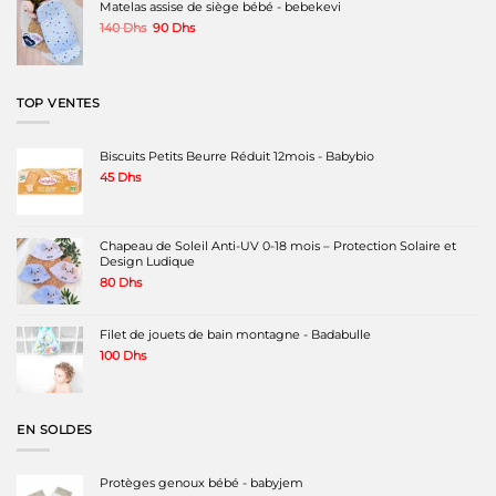
380 Dhs.
220 Dhs.
Matelas assise de siège bébé - bebekevi
Le
Le
140
Dhs
90
Dhs
prix
prix
initial
actuel
était :
est :
140 Dhs.
90 Dhs.
TOP VENTES
Biscuits Petits Beurre Réduit 12mois - Babybio
45
Dhs
Chapeau de Soleil Anti-UV 0-18 mois – Protection Solaire et
Design Ludique
80
Dhs
Filet de jouets de bain montagne - Badabulle
100
Dhs
EN SOLDES
Protèges genoux bébé - babyjem