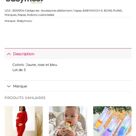
UGS :
B005104
Catégories :
Accessoires allaitement / repas
,
BABYMOOV ®
,
BONS PLANS
,
Marques
,
Repas
,
Robots cuisine bébé
Marque :
Babymoov
Description
Coloris : Jaune, rose et bleu
Lot de 3
Marque
PRODUITS SIMILAIRES