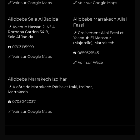
🔗
Voir sur Google Maps
🔗
Voir sur Google Maps
Allobebe Sala Al Jadida
Allobebe Marrakech Allal
Fassi
📍 Avenue Hassan 2, N° 4,
Romana Garden 34 B,
📍 Croisement Allal Fassi et
Sala Al Jadida
Yaacoub El Mansour
(Majorelle), Marrakech
☎️
0703195999
☎️
0659321545
🔗
Voir sur Google Maps
🔗
Voir sur Waze
Allobebe Marrakech Izdihar
📍 À côté de Marrakech Pâtiss et Iraki, Izdihar,
Marrakech
☎️
0705042037
🔗
Voir sur Google Maps