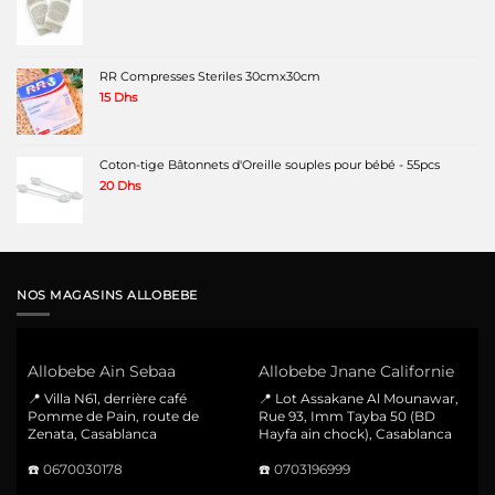
RR Compresses Steriles 30cmx30cm
15
Dhs
Coton-tige Bâtonnets d'Oreille souples pour bébé - 55pcs
20
Dhs
NOS MAGASINS ALLOBEBE
Allobebe Ain Sebaa
Allobebe Jnane Californie
📍 Villa N61, derrière café
📍 Lot Assakane Al Mounawar,
Pomme de Pain, route de
Rue 93, Imm Tayba 50 (BD
Zenata, Casablanca
Hayfa ain chock), Casablanca
☎️
0670030178
☎️
0703196999