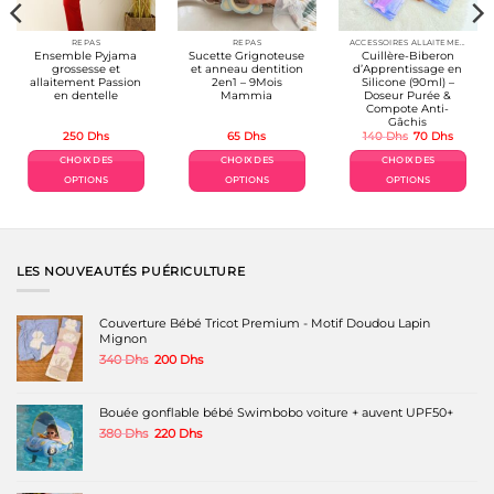
REPAS
REPAS
ACCESSOIRES ALLAITEMENT / REPAS
Ensemble Pyjama
Sucette Grignoteuse
Cuillère-Biberon
grossesse et
et anneau dentition
d’Apprentissage en
allaitement Passion
2en1 – 9Mois
Silicone (90ml) –
en dentelle
Mammia
Doseur Purée &
Compote Anti-
Gâchis
Le
Le
250
Dhs
65
Dhs
140
Dhs
70
Dhs
prix
prix
l
initial
actuel
CHOIX DES
CHOIX DES
CHOIX DES
était :
est :
s.
140 Dhs.
70 Dhs
OPTIONS
OPTIONS
OPTIONS
Ce
Ce
Ce
produit
produit
produit
a
a
a
plusieurs
plusieurs
plusieurs
variations.
variations.
variations.
LES NOUVEAUTÉS PUÉRICULTURE
Les
Les
Les
options
options
options
peuvent
peuvent
peuvent
Couverture Bébé Tricot Premium - Motif Doudou Lapin
être
être
être
Mignon
choisies
choisies
choisies
Le
Le
340
Dhs
200
Dhs
sur
sur
sur
prix
prix
la
la
la
initial
actuel
page
page
page
était :
est :
Bouée gonflable bébé Swimbobo voiture + auvent UPF50+
du
du
du
340 Dhs.
200 Dhs.
produit
produit
produit
Le
Le
380
Dhs
220
Dhs
prix
prix
initial
actuel
était :
est :