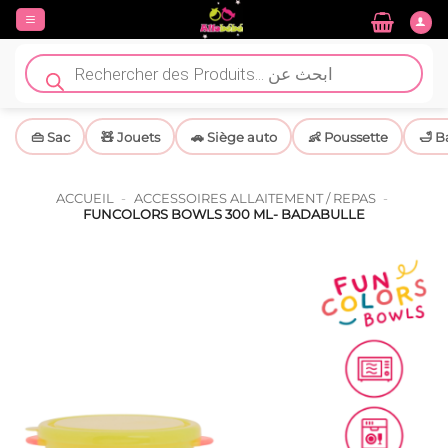
Passer
au
contenu
Recherche
de
produits
👜 Sac
🧸 Jouets
🚗 Siège auto
👶 Poussette
🛁 B
ACCUEIL
-
ACCESSOIRES ALLAITEMENT / REPAS
-
FUNCOLORS BOWLS 300 ML- BADABULLE