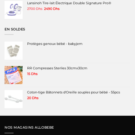
350 Dhs.
250 Dhs.
Lansinoh Tire-lait Électrique Double Signature Pro®
Le
Le
2700
Dhs
2490
Dhs
prix
prix
initial
actuel
était :
est :
2700 Dhs.
2490 Dhs.
EN SOLDES
Protèges genoux bébé - babyjem
RR Compresses Steriles 30cmx30cm
15
Dhs
Coton-tige Bâtonnets d'Oreille souples pour bébé - 55pcs
20
Dhs
NOS MAGASINS ALLOBEBE