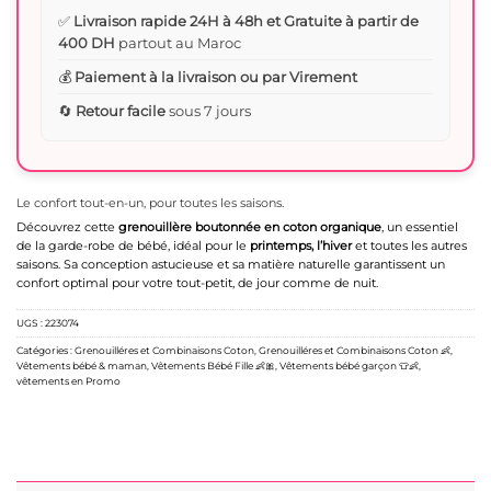
✅
Livraison rapide 24H à 48h et Gratuite à partir de
400 DH
partout au Maroc
💰
Paiement à la livraison ou par Virement
🔄
Retour facile
sous 7 jours
Le confort tout-en-un, pour toutes les saisons.
Découvrez cette
grenouillère boutonnée en coton organique
, un essentiel
de la garde-robe de bébé, idéal pour le
printemps, l’hiver
et toutes les autres
saisons. Sa conception astucieuse et sa matière naturelle garantissent un
confort optimal pour votre tout-petit, de jour comme de nuit.
UGS :
223074
Catégories :
Grenouilléres et Combinaisons Coton
,
Grenouilléres et Combinaisons Coton 👶
,
Vêtements bébé & maman
,
Vêtements Bébé Fille 👶🎀
,
Vêtements bébé garçon 👕👶
,
vêtements en Promo