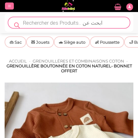
Passer
au
contenu
Recherche
de
produits
👜 Sac
🧸 Jouets
🚗 Siège auto
👶 Poussette
🛁 B
ACCUEIL
-
GRENOUILLÉRES ET COMBINAISONS COTON
-
GRENOUILLÈRE BOUTONNÉE EN COTON NATUREL- BONNET
OFFERT