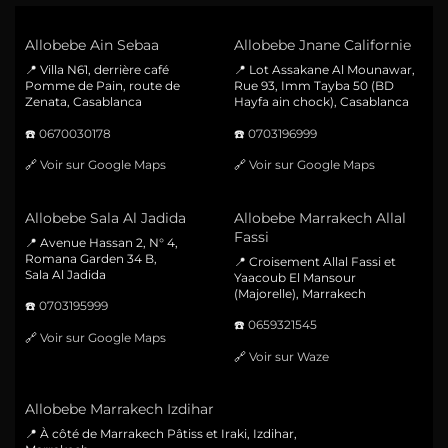
Allobebe Ain Sebaa
Allobebe Jnane Californie
📍 Villa N61, derrière café
📍 Lot Assakane Al Mounawar,
Pomme de Pain, route de
Rue 93, Imm Tayba 50 (BD
Zenata, Casablanca
Hayfa ain chock), Casablanca
☎️
0670030178
☎️
0703196999
🔗
Voir sur Google Maps
🔗
Voir sur Google Maps
Allobebe Sala Al Jadida
Allobebe Marrakech Allal
Fassi
📍 Avenue Hassan 2, N° 4,
Romana Garden 34 B,
📍 Croisement Allal Fassi et
Sala Al Jadida
Yaacoub El Mansour
(Majorelle), Marrakech
☎️
0703195999
☎️
0659321545
🔗
Voir sur Google Maps
🔗
Voir sur Waze
Allobebe Marrakech Izdihar
📍 À côté de Marrakech Pâtiss et Iraki, Izdihar,