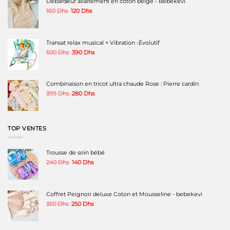
Débardeur allaitement en coton beige - Bebekevi
être
être
être
Le
Le
160
Dhs
120
Dhs
choisies
choisies
choisies
prix
prix
sur
sur
sur
initial
actuel
la
la
la
était :
est :
page
page
page
160 Dhs.
120 Dhs.
Transat relax musical + Vibration -Évolutif
du
du
du
produit
produit
produit
Le
Le
500
Dhs
390
Dhs
prix
prix
initial
actuel
était :
est :
500 Dhs.
390 Dhs.
Combinaison en tricot ultra chaude Rose : Pierre cardin
Le
Le
399
Dhs
280
Dhs
prix
prix
initial
actuel
était :
est :
399 Dhs.
280 Dhs.
TOP VENTES
Trousse de soin bébé
Le
Le
240
Dhs
140
Dhs
prix
prix
initial
actuel
était :
est :
240 Dhs.
140 Dhs.
Coffret Peignoir deluxe Coton et Mousseline - bebekevi
Le
Le
350
Dhs
250
Dhs
prix
prix
initial
actuel
était :
est :