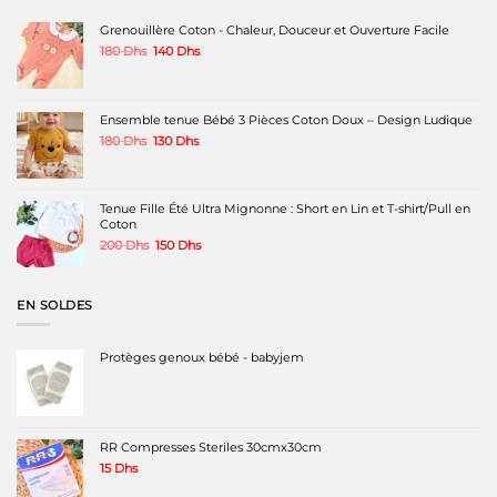
Grenouillère Coton - Chaleur, Douceur et Ouverture Facile
Le
Le
180
Dhs
140
Dhs
prix
prix
initial
actuel
était :
est :
180 Dhs.
140 Dhs.
Ensemble tenue Bébé 3 Pièces Coton Doux – Design Ludique
Le
Le
180
Dhs
130
Dhs
prix
prix
initial
actuel
était :
est :
180 Dhs.
130 Dhs.
Tenue Fille Été Ultra Mignonne : Short en Lin et T-shirt/Pull en
Coton
Le
Le
200
Dhs
150
Dhs
prix
prix
initial
actuel
était :
est :
EN SOLDES
200 Dhs.
150 Dhs.
Protèges genoux bébé - babyjem
RR Compresses Steriles 30cmx30cm
15
Dhs