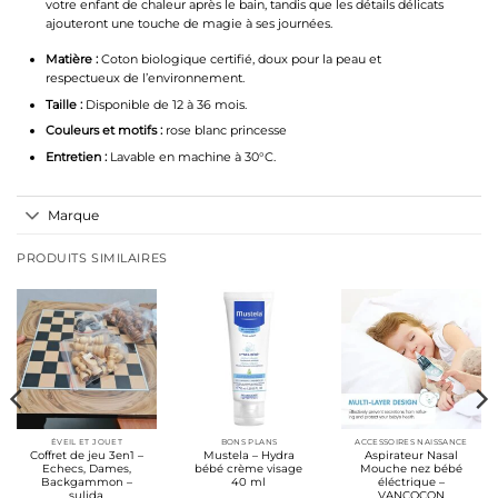
votre enfant de chaleur après le bain, tandis que les détails délicats
ajouteront une touche de magie à ses journées.
Matière :
Coton biologique certifié, doux pour la peau et
respectueux de l’environnement.
Taille :
Disponible de 12 à 36 mois.
Couleurs et motifs :
rose blanc princesse
Entretien :
Lavable en machine à 30°C.
Marque
PRODUITS SIMILAIRES
ÉVEIL ET JOUET
BONS PLANS
ACCESSOIRES NAISSANCE
Coffret de jeu 3en1 –
Mustela – Hydra
Aspirateur Nasal
Echecs, Dames,
bébé crème visage
Mouche nez bébé
Backgammon –
40 ml
éléctrique –
sulida
VANCOCON