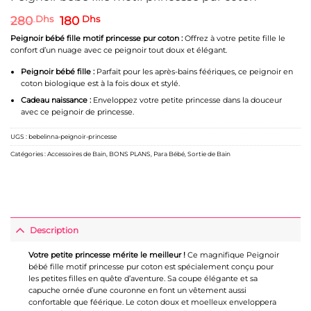
Le
Le
280
Dhs
180
Dhs
prix
prix
Peignoir bébé fille motif princesse pur coton :
Offrez à votre petite fille le
initial
actuel
confort d’un nuage avec ce peignoir tout doux et élégant.
était :
est :
280 Dhs.
180 Dhs.
Peignoir bébé fille :
Parfait pour les après-bains féériques, ce peignoir en
coton biologique est à la fois doux et stylé.
Cadeau naissance :
Enveloppez votre petite princesse dans la douceur
avec ce peignoir de princesse.
UGS :
bebelinna-peignoir-princesse
Catégories :
Accessoires de Bain
,
BONS PLANS
,
Para Bébé
,
Sortie de Bain
Description
Votre petite princesse mérite le meilleur !
Ce magnifique Peignoir
bébé fille motif princesse pur coton est spécialement conçu pour
les petites filles en quête d’aventure. Sa coupe élégante et sa
capuche ornée d’une couronne en font un vêtement aussi
confortable que féérique. Le coton doux et moelleux enveloppera