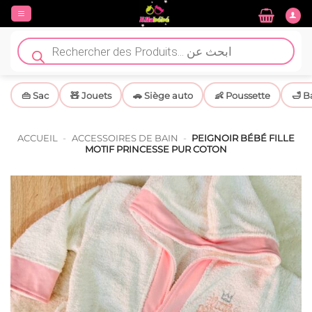
Passer
au
contenu
Recherche
de
produits
👜 Sac
🧸 Jouets
🚗 Siège auto
👶 Poussette
🛁 B
ACCUEIL
-
ACCESSOIRES DE BAIN
-
PEIGNOIR BÉBÉ FILLE
MOTIF PRINCESSE PUR COTON