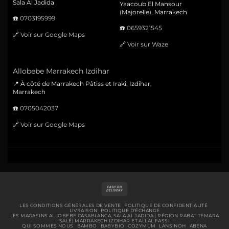
Sala Al Jadida
Yaacoub El Mansour
(Majorelle), Marrakech
☎️
0703195999
☎️
0659321545
🔗
Voir sur Google Maps
🔗
Voir sur Waze
Allobebe Marrakech Izdihar
📍 À côté de Marrakech Pâtiss et Iraki, Izdihar,
Marrakech
☎️
0705042037
🔗
Voir sur Google Maps
Cash
On
Delivery
LES CONDITIONS GÉNÉRALES DE VENTE
POLITIQUE DE CONFIDENTIALITÉ
LIVRAISON
POLITIQUE D’ÉCHANGE
LES MAGASINS ALLOBEBE CASABLANCA, SALA AL JADIDA ( RÉGION RABAT TEMARA
SALÉ) MARRAKECH IZDIHAR ET ALLAL FASSI
QUI SOMMES NOUS
BAMBO
BABYBIO
COZYMUM
LANSINOH
ABENA