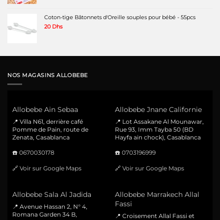
Coton-tige Bâtonnets d'Oreille souples pour bébé - 55pcs
20
Dhs
NOS MAGASINS ALLOBEBE
Allobebe Ain Sebaa
Allobebe Jnane Californie
📍 Villa N61, derrière café
📍 Lot Assakane Al Mounawar,
Pomme de Pain, route de
Rue 93, Imm Tayba 50 (BD
Zenata, Casablanca
Hayfa ain chock), Casablanca
☎️
0670030178
☎️
0703196999
🔗
Voir sur Google Maps
🔗
Voir sur Google Maps
Allobebe Sala Al Jadida
Allobebe Marrakech Allal
Fassi
📍 Avenue Hassan 2, N° 4,
Romana Garden 34 B,
📍 Croisement Allal Fassi et