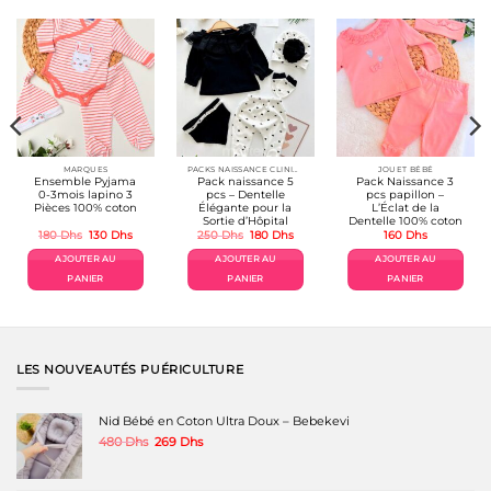
variations.
Les
options
peuvent
être
choisies
sur
la
page
du
produit
MARQUES
PACKS NAISSANCE CLINIQUE
JOUET BÉBÉ
Ensemble Pyjama
Pack naissance 5
Pack Naissance 3
0-3mois lapino 3
pcs – Dentelle
pcs papillon –
Pièces 100% coton
Élégante pour la
L’Éclat de la
Sortie d’Hôpital
Dentelle 100% coton
Le
Le
Le
Le
180
Dhs
130
Dhs
250
Dhs
180
Dhs
160
Dhs
prix
prix
prix
prix
el
initial
actuel
initial
actuel
AJOUTER AU
AJOUTER AU
AJOUTER AU
était :
est :
était :
est :
hs.
180 Dhs.
130 Dhs.
250 Dhs.
180 Dhs.
PANIER
PANIER
PANIER
LES NOUVEAUTÉS PUÉRICULTURE
Nid Bébé en Coton Ultra Doux – Bebekevi
Le
Le
480
Dhs
269
Dhs
prix
prix
initial
actuel
était :
est :