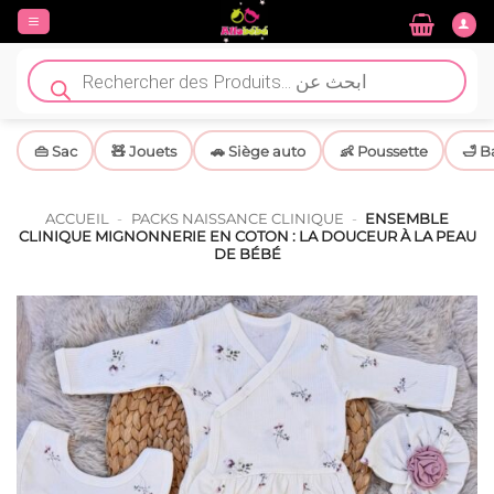
Passer
au
contenu
Recherche
de
produits
👜 Sac
🧸 Jouets
🚗 Siège auto
👶 Poussette
🛁 B
ACCUEIL
-
PACKS NAISSANCE CLINIQUE
-
ENSEMBLE
CLINIQUE MIGNONNERIE EN COTON : LA DOUCEUR À LA PEAU
DE BÉBÉ