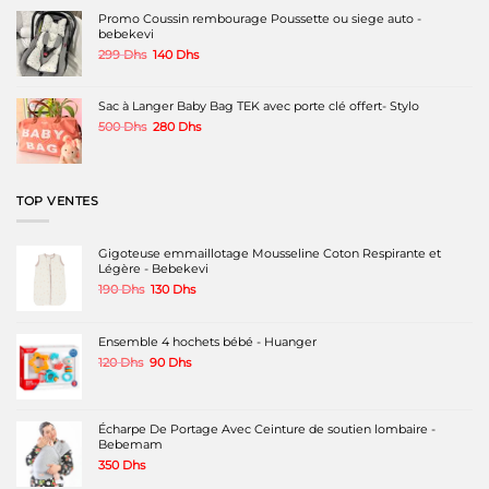
480 Dhs.
269 Dhs.
Promo Coussin rembourage Poussette ou siege auto -
bebekevi
Le
Le
299
Dhs
140
Dhs
prix
prix
initial
actuel
était :
est :
Sac à Langer Baby Bag TEK avec porte clé offert- Stylo
299 Dhs.
140 Dhs.
Le
Le
500
Dhs
280
Dhs
prix
prix
initial
actuel
était :
est :
500 Dhs.
280 Dhs.
TOP VENTES
Gigoteuse emmaillotage Mousseline Coton Respirante et
Légère - Bebekevi
Le
Le
190
Dhs
130
Dhs
prix
prix
initial
actuel
était :
est :
Ensemble 4 hochets bébé - Huanger
190 Dhs.
130 Dhs.
Le
Le
120
Dhs
90
Dhs
prix
prix
initial
actuel
était :
est :
120 Dhs.
90 Dhs.
Écharpe De Portage Avec Ceinture de soutien lombaire -
Bebemam
350
Dhs