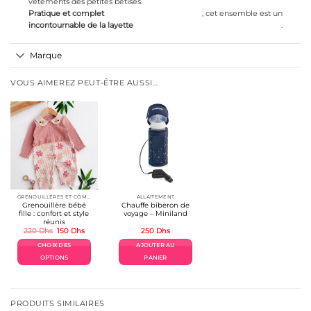
vêtements des petites bêtises.
Pratique et complet
, cet ensemble est un
incontournable de la layette
.
Marque
VOUS AIMEREZ PEUT-ÊTRE AUSSI…
GRENOUILLÉRES ET COMBINAISONS COTON
ALLAITEMENT
Grenouillère bébé
Chauffe biberon de
fille : confort et style
voyage – Miniland
réunis
Le
Le
220
Dhs
150
Dhs
250
Dhs
prix
prix
initial
actuel
CHOIX DES
AJOUTER AU
était :
est :
220 Dhs.
150 Dhs.
OPTIONS
PANIER
Ce
produit
a
plusieurs
PRODUITS SIMILAIRES