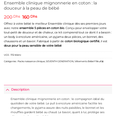
Ensemble clinique mignonnerie en coton : la
douceur à la peau de bébé
Le
Le
200
Dhs
160
Dhs
prix
prix
Offrez à votre bébé le meilleur Ensemble clinique dès ses premiers jours
initial
actuel
avec notre
ensemble 5 pièces en coton bio
. Conçu pour envelopper votre
était :
est :
tout-petit de douceur et de chaleur, ce kit comprend tout ce dont il a besoin :
200 Dhs.
160 Dhs.
un body à encolure américaine, un pyjama deux pièces, un bonnet, des
chaussons et un bavoir. Fabriqué à partir de
coton biologique certifié
, il est
doux pour la peau sensible de votre bébé
UGS :
1112-blanc
Catégories :
Packs naissance clinique
,
SEVENTH GENERATION
,
Vêtements Bébé Fille 👶🎀
Description
Ensemble clinique mignonnerie en coton : le compagnon idéal du
quotidien de votre bébé. Le pull à encolure américaine facilite les
changements, le pyjama assure des nuits paisibles, le bonnet et les
mouffles gardent bébé au chaud. Le bavoir, quant à lui, protège ses