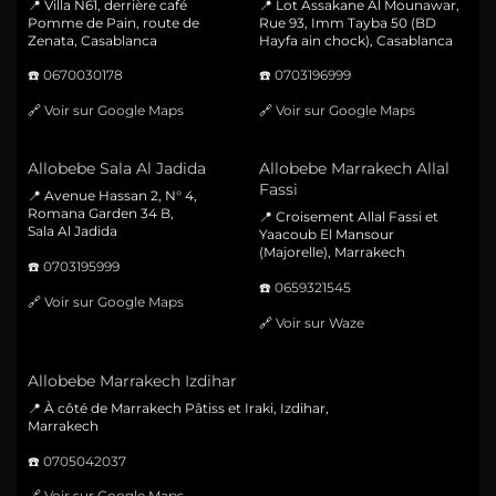
📍 Villa N61, derrière café
📍 Lot Assakane Al Mounawar,
Pomme de Pain, route de
Rue 93, Imm Tayba 50 (BD
Zenata, Casablanca
Hayfa ain chock), Casablanca
☎️
0670030178
☎️
0703196999
🔗
Voir sur Google Maps
🔗
Voir sur Google Maps
Allobebe Sala Al Jadida
Allobebe Marrakech Allal
Fassi
📍 Avenue Hassan 2, N° 4,
Romana Garden 34 B,
📍 Croisement Allal Fassi et
Sala Al Jadida
Yaacoub El Mansour
(Majorelle), Marrakech
☎️
0703195999
☎️
0659321545
🔗
Voir sur Google Maps
🔗
Voir sur Waze
Allobebe Marrakech Izdihar
📍 À côté de Marrakech Pâtiss et Iraki, Izdihar,
Marrakech
☎️
0705042037
🔗
Voir sur Google Maps