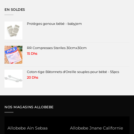
EN SOLDES
Protèges genoux bébé - babyjem
RR Compresses Steriles 30cmx30cm
15
Dhs
Coton-tige Bâtonnets d'Oreille souples pour bébé - 55pcs
20
Dhs
NOS MAGASINS ALLOBEBE
Allobebe Ain Sebaa
Allobebe Jnane Californie