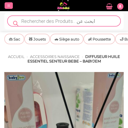
Passer
au
contenu
Recherche
de
produits
👜 Sac
🧸 Jouets
🚗 Siège auto
👶 Poussette
🛁 B
ACCUEIL
-
ACCESSOIRES NAISSANCE
-
DIFFUSEUR HUILE
ESSENTIEL SENTEUR BEBE – BABYJEM