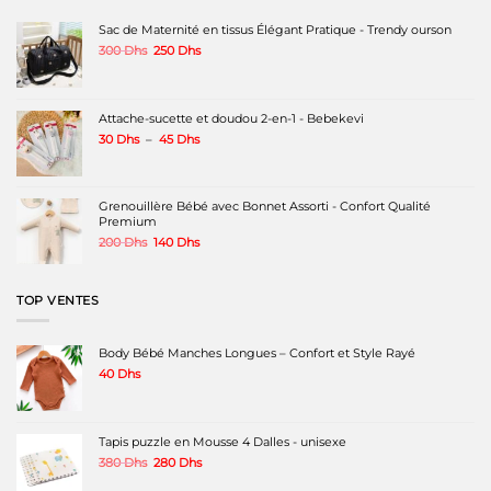
options
peuvent
Sac de Maternité en tissus Élégant Pratique - Trendy ourson
être
Le
Le
300
Dhs
250
Dhs
choisies
prix
prix
sur
initial
actuel
la
était :
est :
page
300 Dhs.
250 Dhs.
Attache-sucette et doudou 2-en-1 - Bebekevi
du
produit
Plage
30
Dhs
–
45
Dhs
de
prix :
30 Dhs
à
Grenouillère Bébé avec Bonnet Assorti - Confort Qualité
45 Dhs
Premium
Le
Le
200
Dhs
140
Dhs
prix
prix
initial
actuel
était :
est :
TOP VENTES
200 Dhs.
140 Dhs.
Body Bébé Manches Longues – Confort et Style Rayé
40
Dhs
Tapis puzzle en Mousse 4 Dalles - unisexe
Le
Le
380
Dhs
280
Dhs
prix
prix