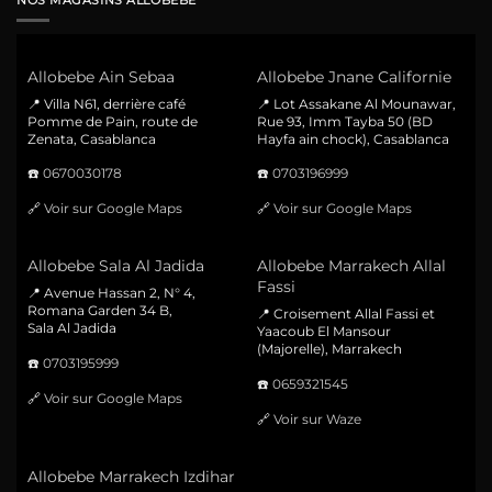
NOS MAGASINS ALLOBEBE
Allobebe Ain Sebaa
Allobebe Jnane Californie
📍 Villa N61, derrière café
📍 Lot Assakane Al Mounawar,
Pomme de Pain, route de
Rue 93, Imm Tayba 50 (BD
Zenata, Casablanca
Hayfa ain chock), Casablanca
☎️
0670030178
☎️
0703196999
🔗
Voir sur Google Maps
🔗
Voir sur Google Maps
Allobebe Sala Al Jadida
Allobebe Marrakech Allal
Fassi
📍 Avenue Hassan 2, N° 4,
Romana Garden 34 B,
📍 Croisement Allal Fassi et
Sala Al Jadida
Yaacoub El Mansour
(Majorelle), Marrakech
☎️
0703195999
☎️
0659321545
🔗
Voir sur Google Maps
🔗
Voir sur Waze
Allobebe Marrakech Izdihar