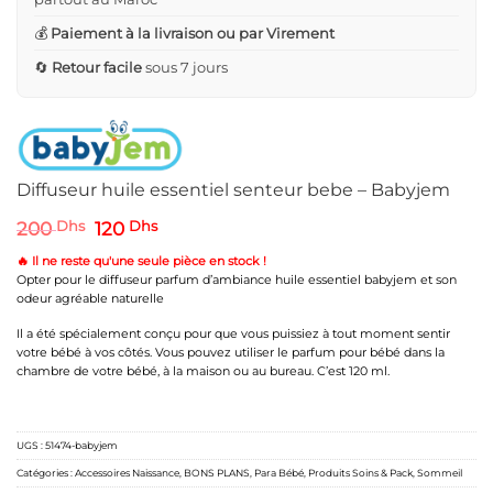
💰
Paiement à la livraison ou par Virement
🔄
Retour facile
sous 7 jours
Diffuseur huile essentiel senteur bebe – Babyjem
Le
Le
200
Dhs
120
Dhs
prix
prix
initial
actuel
🔥 Il ne reste qu'une seule pièce en stock !
était :
est :
Opter pour le diffuseur parfum d’ambiance huile essentiel babyjem et son
200 Dhs.
120 Dhs.
odeur agréable naturelle
Il a été spécialement conçu pour que vous puissiez à tout moment sentir
votre bébé à vos côtés. Vous pouvez utiliser le parfum pour bébé dans la
chambre de votre bébé, à la maison ou au bureau. C’est 120 ml.
UGS :
51474-babyjem
Catégories :
Accessoires Naissance
,
BONS PLANS
,
Para Bébé
,
Produits Soins & Pack
,
Sommeil