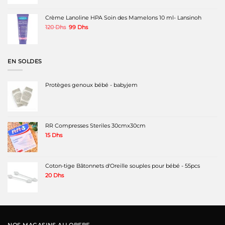
initial
actuel
était :
est :
380 Dhs.
280 Dhs.
Crème Lanoline HPA Soin des Mamelons 10 ml- Lansinoh
Le
Le
120
Dhs
99
Dhs
prix
prix
initial
actuel
était :
est :
120 Dhs.
99 Dhs.
EN SOLDES
Protèges genoux bébé - babyjem
RR Compresses Steriles 30cmx30cm
15
Dhs
Coton-tige Bâtonnets d'Oreille souples pour bébé - 55pcs
20
Dhs