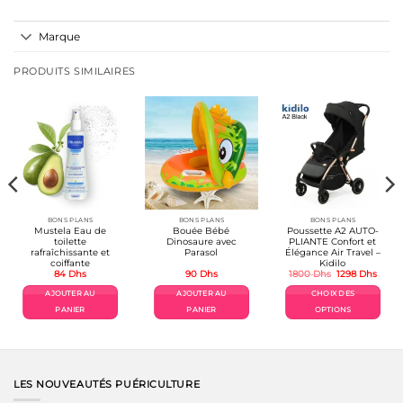
Marque
PRODUITS SIMILAIRES
BONS PLANS
BONS PLANS
BONS PLANS
Mustela Eau de
Bouée Bébé
Poussette A2 AUTO-
toilette
Dinosaure avec
PLIANTE Confort et
rafraîchissante et
Parasol
Élégance Air Travel –
coiffante
Kidilo
Le
Le
84
Dhs
90
Dhs
1800
Dhs
1298
Dhs
prix
prix
initial
actue
AJOUTER AU
AJOUTER AU
CHOIX DES
était :
est :
1800 Dhs.
1298 
PANIER
PANIER
OPTIONS
Ce
produit
a
plusieurs
variations.
LES NOUVEAUTÉS PUÉRICULTURE
Les