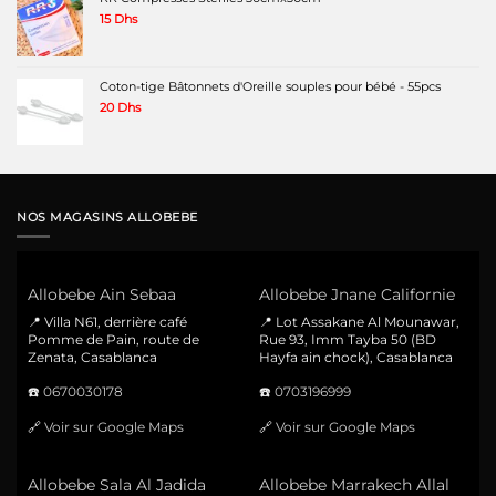
15
Dhs
Coton-tige Bâtonnets d'Oreille souples pour bébé - 55pcs
20
Dhs
NOS MAGASINS ALLOBEBE
Allobebe Ain Sebaa
Allobebe Jnane Californie
📍 Villa N61, derrière café
📍 Lot Assakane Al Mounawar,
Pomme de Pain, route de
Rue 93, Imm Tayba 50 (BD
Zenata, Casablanca
Hayfa ain chock), Casablanca
☎️
0670030178
☎️
0703196999
🔗
Voir sur Google Maps
🔗
Voir sur Google Maps
Allobebe Sala Al Jadida
Allobebe Marrakech Allal