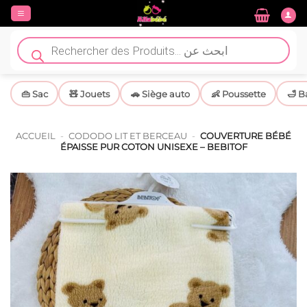
Passer
au
contenu
Recherche
de
produits
👜 Sac
🧸 Jouets
🚗 Siège auto
👶 Poussette
🛁 B
ACCUEIL
-
CODODO LIT ET BERCEAU
-
COUVERTURE BÉBÉ
ÉPAISSE PUR COTON UNISEXE – BEBITOF