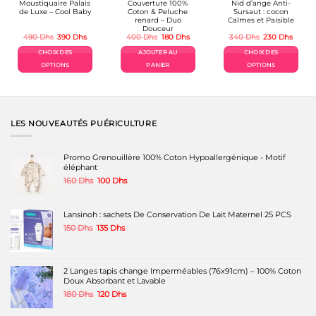
Moustiquaire Palais
Couverture 100%
Nid d’ange Anti-
de Luxe – Cool Baby
Coton & Peluche
Sursaut : cocon
renard – Duo
Calmes et Paisible
Douceur
Le
Le
Le
Le
Le
Le
490
Dhs
390
Dhs
400
Dhs
180
Dhs
340
Dhs
230
Dhs
prix
prix
prix
prix
prix
prix
el
initial
actuel
initial
actuel
initial
actuel
CHOIX DES
AJOUTER AU
CHOIX DES
était :
est :
était :
est :
était :
est :
Dhs.
490 Dhs.
390 Dhs.
400 Dhs.
180 Dhs.
340 Dhs.
230 Dh
OPTIONS
PANIER
OPTIONS
Ce
Ce
produit
produit
a
a
plusieurs
plusieurs
variations.
variations.
LES NOUVEAUTÉS PUÉRICULTURE
Les
Les
options
options
peuvent
peuvent
Promo Grenouillère 100% Coton Hypoallergénique - Motif
être
être
éléphant
choisies
choisies
Le
Le
160
Dhs
100
Dhs
sur
sur
prix
prix
la
la
initial
actuel
page
page
était :
est :
Lansinoh : sachets De Conservation De Lait Maternel 25 PCS
du
du
160 Dhs.
100 Dhs.
produit
produit
Le
Le
150
Dhs
135
Dhs
prix
prix
initial
actuel
était :
est :
150 Dhs.
135 Dhs.
2 Langes tapis change Imperméables (76x91cm) – 100% Coton
Doux Absorbant et Lavable
Le
Le
180
Dhs
120
Dhs
prix
prix
initial
actuel