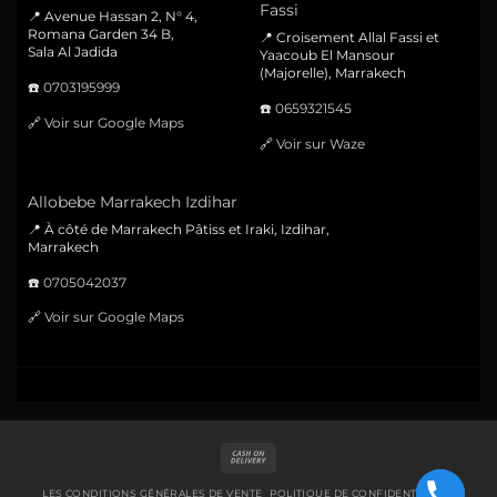
Fassi
📍 Avenue Hassan 2, N° 4,
Romana Garden 34 B,
📍 Croisement Allal Fassi et
Sala Al Jadida
Yaacoub El Mansour
(Majorelle), Marrakech
☎️
0703195999
☎️
0659321545
🔗
Voir sur Google Maps
🔗
Voir sur Waze
Allobebe Marrakech Izdihar
📍 À côté de Marrakech Pâtiss et Iraki, Izdihar,
Marrakech
☎️
0705042037
🔗
Voir sur Google Maps
Cash
On
Delivery
LES CONDITIONS GÉNÉRALES DE VENTE
POLITIQUE DE CONFIDENTIALITÉ