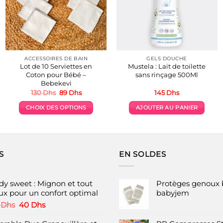
ACCESSOIRES DE BAIN
GELS DOUCHE
Lot de 10 Serviettes en
Mustela : Lait de toilette
Coton pour Bébé –
sans rinçage 500Ml
Bebekevi
Le
Le
130
Dhs
89
Dhs
145
Dhs
prix
prix
initial
actuel
CHOIX DES OPTIONS
AJOUTER AU PANIER
était :
est :
130 Dhs.
89 Dhs.
Ce
produit
a
plusieurs
S
EN SOLDES
variations.
Les
options
dy sweet : Mignon et tout
Protèges genoux 
peuvent
ux pour un confort optimal
babyjem
être
Le
Le
0
Dhs
40
Dhs
choisies
prix
prix