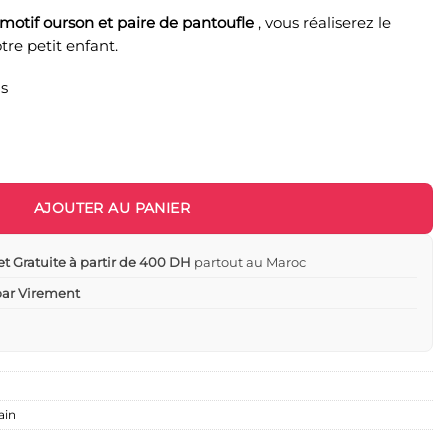
motif ourson et paire de pantoufle
, vous réaliserez le
re petit enfant.
ns
eces Peignoir à capuche en Bleu + accessoires - Babydo
AJOUTER AU PANIER
et Gratuite à partir de 400 DH
partout au Maroc
 par Virement
ain