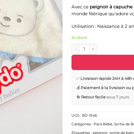
Avec ce
peignoir à capuche 
monde féérique qu’adore vot
Utilisation : Naissance à 2 a
En stock
quantité de Sortie de Bain 5 pi
✅
Livraison rapide 24H à 48h 
💰
Paiement à la livraison ou
🔄
Retour facile
sous 7 jours
UGS :
BD-1546
Catégories :
Para Bébé
,
Sortie de B
Étiquettes :
peignoir
,
sortie de bain