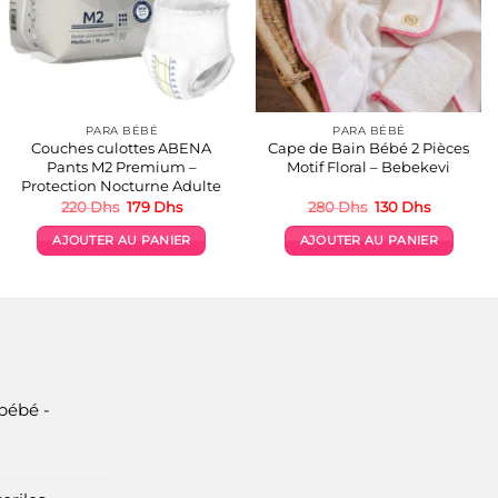
PARA BÉBÉ
PARA BÉBÉ
Couches culottes ABENA
Cape de Bain Bébé 2 Pièces
Pants M2 Premium –
Motif Floral – Bebekevi
Protection Nocturne Adulte
Le
Le
Le
Le
220
Dhs
179
Dhs
280
Dhs
130
Dhs
prix
prix
prix
prix
initial
actuel
initial
actuel
AJOUTER AU PANIER
AJOUTER AU PANIER
était :
est :
était :
est :
220 Dhs.
179 Dhs.
280 Dhs.
130 Dhs.
bébé -