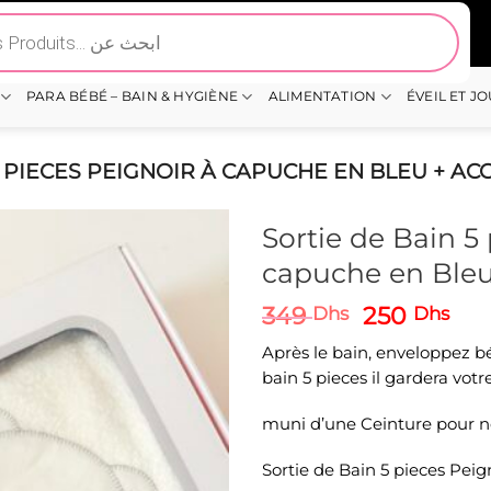
PARA BÉBÉ – BAIN & HYGIÈNE
ALIMENTATION
ÉVEIL ET J
5 PIECES PEIGNOIR À CAPUCHE EN BLEU + A
Sortie de Bain 5
capuche en Bleu
Le
Le
349
250
Dhs
Dhs
prix
pri
Après le bain, enveloppez bé
initial
act
bain 5 pieces il gardera vot
était :
est 
349 Dhs.
250
muni d’une Ceinture pour noue
Sortie de Bain 5 pieces Pei