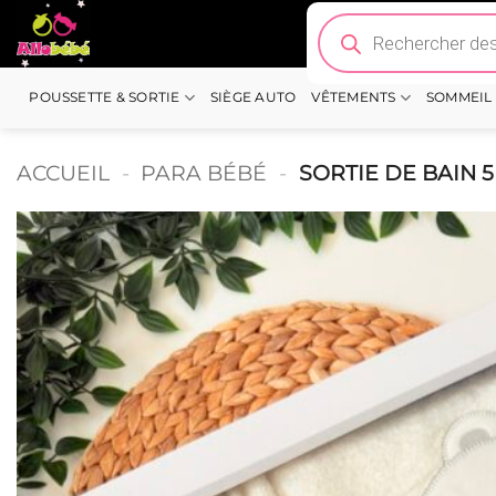
Passer
Recherche
de
au
produits
contenu
POUSSETTE & SORTIE
SIÈGE AUTO
VÊTEMENTS
SOMMEIL
ACCUEIL
-
PARA BÉBÉ
-
SORTIE DE BAIN 