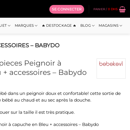
SE CONNECTER
PANIER /
0
DHS
OUET
MARQUES
🔥 DESTOCKAGE 🔥
BLOG
MAGASINS
CCESSOIRES – BABYDO
 pieces Peignoir à
 + accessoires – Babydo
x
bé dans un peignoir doux et confortable! cette sortie de
uel
re bébé au chaud et au sec après la douche.
:
 Dhs.
r sur la taille il est très pratique.
gnoir à capuche en Bleu + accessoires – Babydo