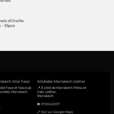
eriles
ets d'Oreille
 - 55pcs
akech Allal Fassi
Allobebe Marrakech Izdihar
llal Fassi et Yaacoub
📍 À côté de Marrakech Pâtiss et
orelle), Marrakech
Iraki, Izdihar,
Marrakech
☎️
0705042037
e
🔗
Voir sur Google Maps