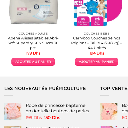
COUCHES ADULTE
COUCHES BÉBÉ
Abena Alèses jetables Abri-
Carryboo Couches de nos
Soft Superdry 60 x 90cm 30
Régions – Taille 4 (7-18 kg) –
pcs
44 Unités
179
Dhs
194
Dhs
AJOUTER AU PANIER
AJOUTER AU PANIER
LES NOUVEAUTÉS PUÉRICULTURE
TOP VENTE
Robe de princesse baptême
Bo
en dentelle boutons de perles
do
Le
Le
199
Dhs
150
Dhs
6
prix
prix