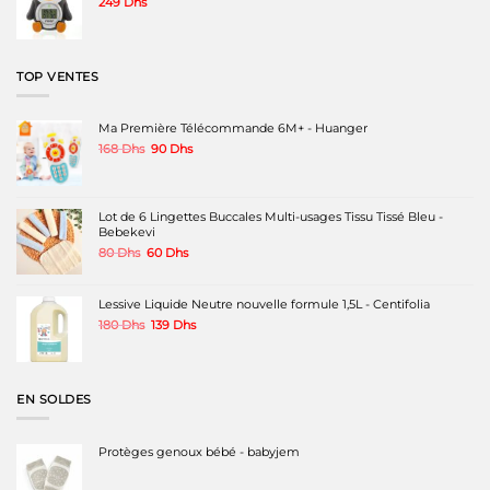
249
Dhs
TOP VENTES
Ma Première Télécommande 6M+ - Huanger
Le
Le
168
Dhs
90
Dhs
prix
prix
initial
actuel
était :
est :
168 Dhs.
90 Dhs.
Lot de 6 Lingettes Buccales Multi-usages Tissu Tissé Bleu -
Bebekevi
Le
Le
80
Dhs
60
Dhs
prix
prix
initial
actuel
était :
est :
Lessive Liquide Neutre nouvelle formule 1,5L - Centifolia
80 Dhs.
60 Dhs.
Le
Le
180
Dhs
139
Dhs
prix
prix
initial
actuel
était :
est :
180 Dhs.
139 Dhs.
EN SOLDES
Protèges genoux bébé - babyjem