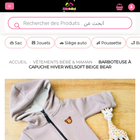
Passer
au
contenu
Recherche
de
produits
👜 Sac
🧸 Jouets
🚗 Siège auto
👶 Poussette
🛁 B
ACCUEIL
-
VÊTEMENTS BÉBÉ & MAMAN
-
BARBOTEUSE À
CAPUCHE HIVER WELSOFT BEIGE BEAR