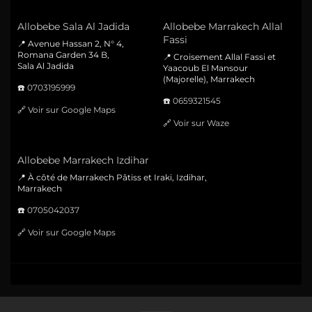
Allobebe Sala Al Jadida
Allobebe Marrakech Allal
Fassi
📍 Avenue Hassan 2, N° 4,
Romana Garden 34 B,
📍 Croisement Allal Fassi et
Sala Al Jadida
Yaacoub El Mansour
(Majorelle), Marrakech
☎️
0703195999
☎️
0659321545
🔗
Voir sur Google Maps
🔗
Voir sur Waze
Allobebe Marrakech Izdihar
📍 À côté de Marrakech Pâtiss et Iraki, Izdihar,
Marrakech
☎️
0705042037
🔗
Voir sur Google Maps