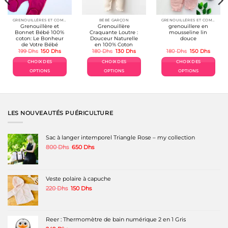
GRENOUILLÉRES ET COMBINAISONS COTON
BÉBÉ GARÇON
GRENOUILLÉRES ET COMBINAISONS COTON
Grenouillère et
Grenouillère
grenouillere en
Bonnet Bébé 100%
Craquante Loutre :
mousseline lin
coton: Le Bonheur
Douceur Naturelle
douce
de Votre Bébé
en 100% Coton
Le
Le
Le
Le
Le
Le
199
Dhs
150
Dhs
180
Dhs
130
Dhs
180
Dhs
150
Dhs
prix
prix
prix
prix
prix
prix
l
initial
actuel
initial
actuel
initial
actuel
CHOIX DES
CHOIX DES
CHOIX DES
était :
est :
était :
est :
était :
est :
s.
199 Dhs.
150 Dhs.
180 Dhs.
130 Dhs.
180 Dhs.
150 Dh
OPTIONS
OPTIONS
OPTIONS
Ce
Ce
Ce
produit
produit
produit
a
a
a
plusieurs
plusieurs
plusieurs
variations.
variations.
variations.
LES NOUVEAUTÉS PUÉRICULTURE
Les
Les
Les
options
options
options
peuvent
peuvent
peuvent
Sac à langer intemporel Triangle Rose – my collection
être
être
être
Le
Le
800
Dhs
650
Dhs
choisies
choisies
choisies
prix
prix
sur
sur
sur
initial
actuel
la
la
la
était :
est :
page
page
page
800 Dhs.
650 Dhs.
Veste polaire à capuche
du
du
du
produit
produit
produit
Le
Le
220
Dhs
150
Dhs
prix
prix
initial
actuel
était :
est :
220 Dhs.
150 Dhs.
Reer : Thermomètre de bain numérique 2 en 1 Gris