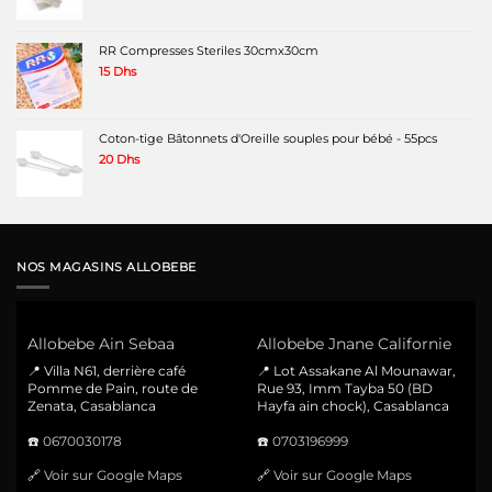
RR Compresses Steriles 30cmx30cm
15
Dhs
Coton-tige Bâtonnets d'Oreille souples pour bébé - 55pcs
20
Dhs
NOS MAGASINS ALLOBEBE
Allobebe Ain Sebaa
Allobebe Jnane Californie
📍 Villa N61, derrière café
📍 Lot Assakane Al Mounawar,
Pomme de Pain, route de
Rue 93, Imm Tayba 50 (BD
Zenata, Casablanca
Hayfa ain chock), Casablanca
☎️
0670030178
☎️
0703196999
🔗
Voir sur Google Maps
🔗
Voir sur Google Maps