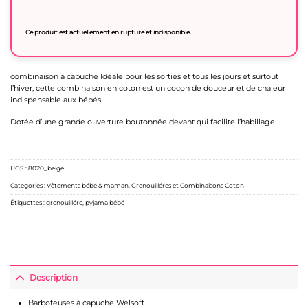
Ce produit est actuellement en rupture et indisponible.
combinaison à capuche Idéale pour les sorties et tous les jours et surtout
l’hiver, cette combinaison en coton est un cocon de douceur et de chaleur
indispensable aux bébés.
Dotée d’une grande ouverture boutonnée devant qui facilite l’habillage.
UGS :
8020_beige
Catégories :
Vêtements bébé & maman
,
Grenouilléres et Combinaisons Coton
Étiquettes :
grenouillére
,
pyjama bébé
Description
Barboteuses à capuche Welsoft