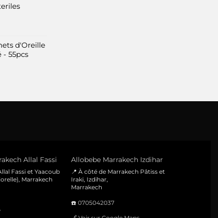
eriles
ets d'Oreille
 - 55pcs
akech Allal Fassi
Allobebe Marrakech Izdihar
llal Fassi et Yaacoub
📍 À côté de Marrakech Pâtiss et
orelle), Marrakech
Iraki, Izdihar,
Marrakech
☎️
0705042037
e
🔗
Voir sur Google Maps