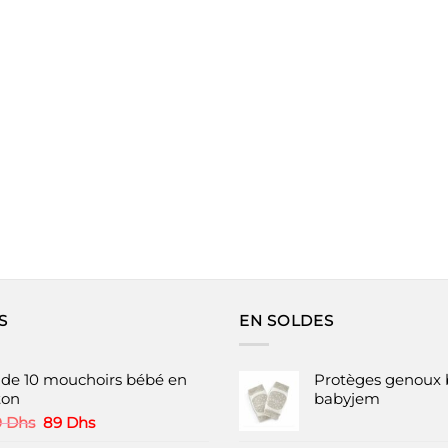
S
EN SOLDES
t de 10 mouchoirs bébé en
Protèges genoux 
ton
babyjem
Le
Le
0
Dhs
89
Dhs
prix
prix