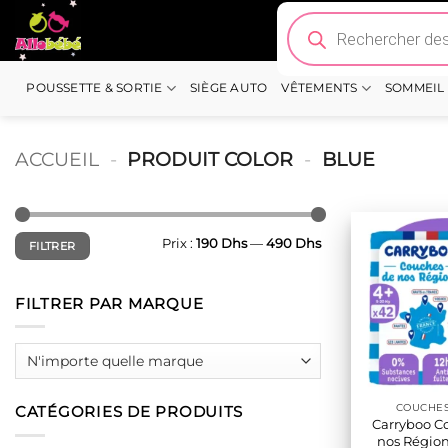
Passer
Recherche
de
au
produits
contenu
POUSSETTE & SORTIE
SIÈGE AUTO
VÊTEMENTS
SOMMEIL
ACCUEIL
-
PRODUIT COLOR
-
BLUE
Prix
Prix
Prix :
190 Dhs
—
490 Dhs
FILTRER
min
max
FILTRER PAR MARQUE
COUCHE
CATÉGORIES DE PRODUITS
Carryboo C
nos Régions