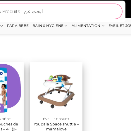
PARA BÉBÉ – BAIN & HYGIÈNE
ALIMENTATION
ÉVEIL ET J
S BÉBÉ
ÉVEIL ET JOUET
ouches de
Youpala Space shuttle –
 – 4+ (9-
mamalove