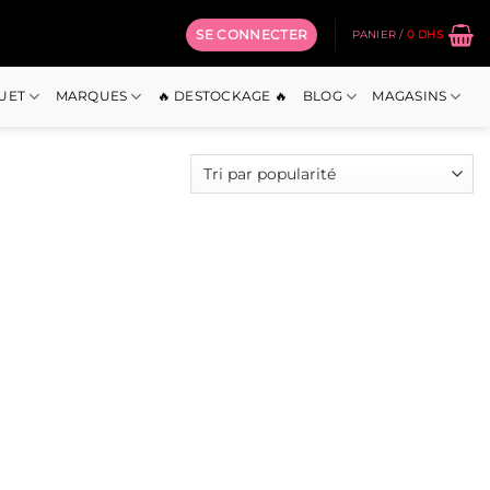
SE CONNECTER
PANIER /
0
DHS
OUET
MARQUES
🔥 DESTOCKAGE 🔥
BLOG
MAGASINS