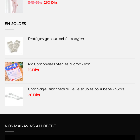
Le
Le
349
Dhs
260
Dhs
prix
prix
initial
actuel
était :
est :
349 Dhs.
260 Dhs.
EN SOLDES
Protèges genoux bébé - babyjem
RR Compresses Steriles 30cmx30cm
15
Dhs
Coton-tige Bâtonnets d'Oreille souples pour bébé - 55pcs
20
Dhs
NOS MAGASINS ALLOBEBE