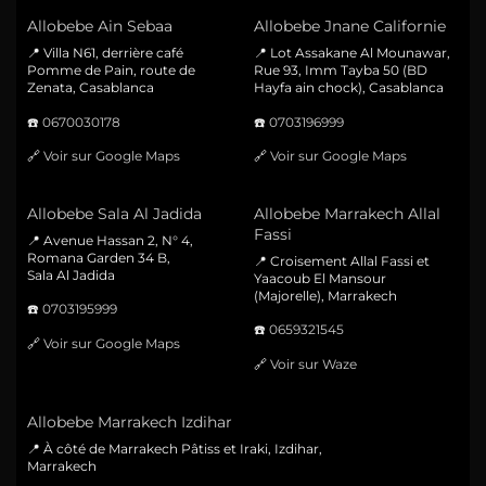
Allobebe Ain Sebaa
Allobebe Jnane Californie
📍 Villa N61, derrière café
📍 Lot Assakane Al Mounawar,
Pomme de Pain, route de
Rue 93, Imm Tayba 50 (BD
Zenata, Casablanca
Hayfa ain chock), Casablanca
☎️
0670030178
☎️
0703196999
🔗
Voir sur Google Maps
🔗
Voir sur Google Maps
Allobebe Sala Al Jadida
Allobebe Marrakech Allal
Fassi
📍 Avenue Hassan 2, N° 4,
Romana Garden 34 B,
📍 Croisement Allal Fassi et
Sala Al Jadida
Yaacoub El Mansour
(Majorelle), Marrakech
☎️
0703195999
☎️
0659321545
🔗
Voir sur Google Maps
🔗
Voir sur Waze
Allobebe Marrakech Izdihar
📍 À côté de Marrakech Pâtiss et Iraki, Izdihar,
Marrakech