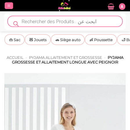
Passer
au
contenu
Recherche
de
produits
👜 Sac
🧸 Jouets
🚗 Siège auto
👶 Poussette
🛁 B
ACCUEIL
-
PYJAMA ALLAITEMENT ET GROSSESSE
-
PYJAMA
GROSSESSE ET ALLAITEMENT LONGUE AVEC PEIGNOIR