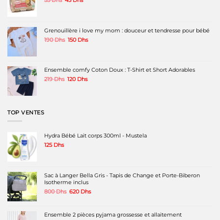
choisies
choisies
choisies
prix
prix
sur
sur
sur
initial
actuel
la
la
la
était :
est :
page
page
page
55 Dhs.
45 Dhs.
Grenouillère i love my mom : douceur et tendresse pour bébé
du
du
du
produit
produit
produit
Le
Le
190
Dhs
150
Dhs
prix
prix
initial
actuel
était :
est :
190 Dhs.
150 Dhs.
Ensemble comfy Coton Doux : T-Shirt et Short Adorables
Le
Le
219
Dhs
120
Dhs
prix
prix
initial
actuel
était :
est :
219 Dhs.
120 Dhs.
TOP VENTES
Hydra Bébé Lait corps 300ml - Mustela
125
Dhs
Sac à Langer Bella Gris - Tapis de Change et Porte-Biberon
Isotherme inclus
Le
Le
800
Dhs
620
Dhs
prix
prix
initial
actuel
était :
est :
Ensemble 2 pièces pyjama grossesse et allaitement
800 Dhs.
620 Dhs.