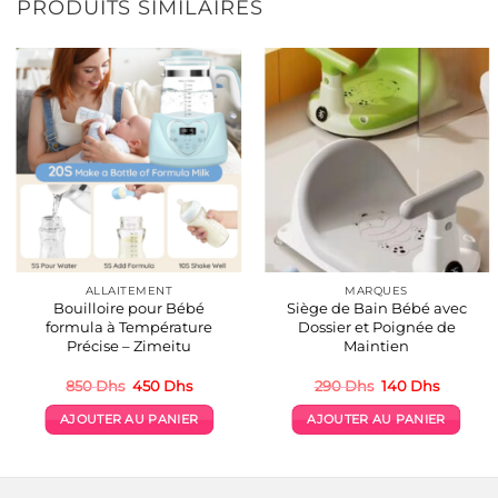
PRODUITS SIMILAIRES
ALLAITEMENT
MARQUES
Bouilloire pour Bébé
Siège de Bain Bébé avec
formula à Température
Dossier et Poignée de
Précise – Zimeitu
Maintien
Le
Le
Le
Le
850
Dhs
450
Dhs
290
Dhs
140
Dhs
prix
prix
prix
prix
initial
actuel
initial
actuel
AJOUTER AU PANIER
AJOUTER AU PANIER
était :
est :
était :
est :
850 Dhs.
450 Dhs.
290 Dhs.
140 Dhs