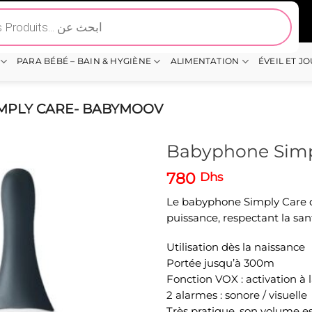
PARA BÉBÉ – BAIN & HYGIÈNE
ALIMENTATION
ÉVEIL ET J
MPLY CARE- BABYMOOV
Babyphone Simp
780
Dhs
Le babyphone Simply Care d
puissance, respectant la sa
Utilisation dès la naissance
Portée jusqu’à 300m
Fonction VOX : activation à 
2 alarmes : sonore / visuelle
Très pratique, son volume es