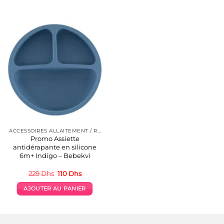
ACCESSOIRES ALLAITEMENT / REPAS
Promo Assiette
antidérapante en silicone
6m+ Indigo – Bebekvi
Le
Le
229
Dhs
110
Dhs
prix
prix
initial
actuel
AJOUTER AU PANIER
était :
est :
s.
229 Dhs.
110 Dhs.