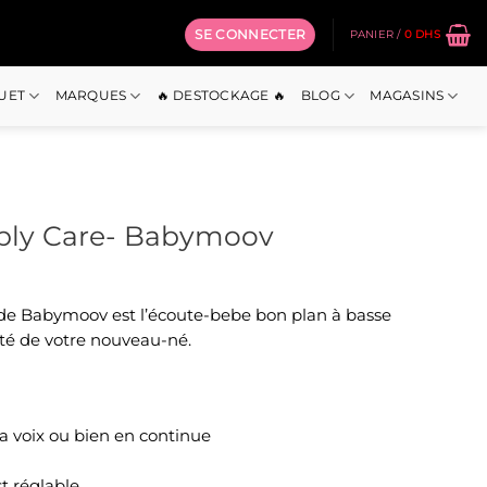
SE CONNECTER
PANIER /
0
DHS
OUET
MARQUES
🔥 DESTOCKAGE 🔥
BLOG
MAGASINS
ly Care- Babymoov
e Babymoov est l’écoute-bebe bon plan à basse
nté de votre nouveau-né.
la voix ou bien en continue
t réglable