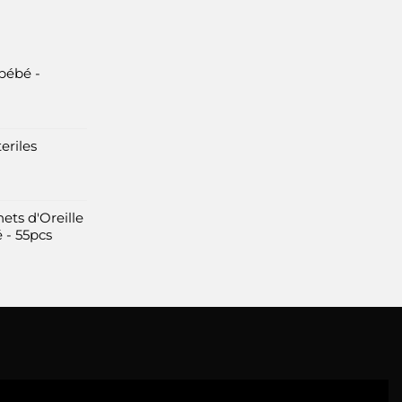
bébé -
eriles
ets d'Oreille
 - 55pcs