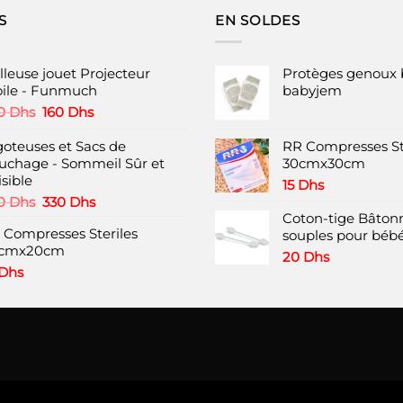
plusieurs
S
EN SOLDES
variations.
Les
options
lleuse jouet Projecteur
Protèges genoux 
peuvent
oile - Funmuch
babyjem
être
Le
Le
0
Dhs
160
Dhs
choisies
prix
prix
initial
actuel
goteuses et Sacs de
RR Compresses St
sur
était :
est :
uchage - Sommeil Sûr et
30cmx30cm
la
220 Dhs.
160 Dhs.
sible
page
15
Dhs
Le
Le
0
Dhs
330
Dhs
du
prix
prix
Coton-tige Bâtonn
produit
 Compresses Steriles
initial
actuel
souples pour bébé
cmx20cm
était :
est :
20
Dhs
450 Dhs.
330 Dhs.
Dhs