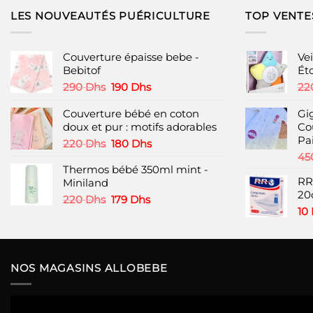
LES NOUVEAUTÉS PUÉRICULTURE
TOP VENTE
Couverture épaisse bebe -
Vei
Bebitof
Ét
Le
Le
290
Dhs
190
Dhs
22
prix
prix
initial
actuel
Couverture bébé en coton
Gi
était :
est :
doux et pur : motifs adorables
Co
290 Dhs.
190 Dhs.
Pai
Le
Le
220
Dhs
180
Dhs
prix
prix
45
Thermos bébé 350ml mint -
initial
actuel
RR
Miniland
était :
est :
20
220 Dhs.
180 Dhs.
Le
Le
220
Dhs
179
Dhs
10
prix
prix
initial
actuel
était :
est :
220 Dhs.
179 Dhs.
NOS MAGASINS ALLOBEBE