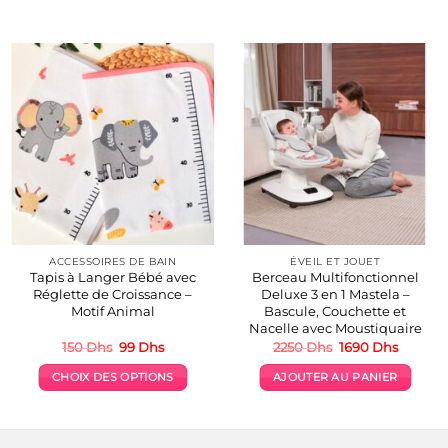
ACCESSOIRES DE BAIN
ÉVEIL ET JOUET
Tapis à Langer Bébé avec
Berceau Multifonctionnel
Réglette de Croissance –
Deluxe 3 en 1 Mastela –
Motif Animal
Bascule, Couchette et
Nacelle avec Moustiquaire
Le
Le
Le
Le
150
Dhs
99
Dhs
2250
Dhs
1690
Dhs
prix
prix
prix
prix
initial
actuel
initial
actuel
CHOIX DES OPTIONS
AJOUTER AU PANIER
était :
est :
était :
est :
.
150 Dhs.
99 Dhs.
2250 Dhs.
1690 Dh
Ce
produit
a