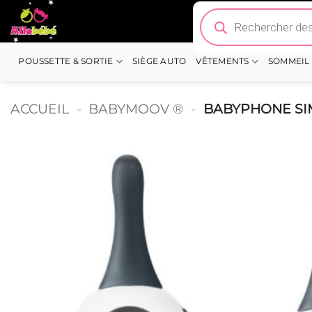
Passer
Recherche
de
au
produits
contenu
POUSSETTE & SORTIE
SIÈGE AUTO
VÊTEMENTS
SOMMEIL
ACCUEIL
-
BABYMOOV ®
-
BABYPHONE SI