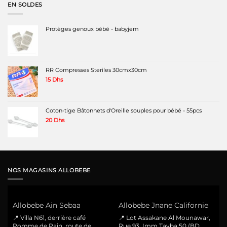
EN SOLDES
Protèges genoux bébé - babyjem
RR Compresses Steriles 30cmx30cm
15
Dhs
Coton-tige Bâtonnets d'Oreille souples pour bébé - 55pcs
20
Dhs
NOS MAGASINS ALLOBEBE
Allobebe Ain Sebaa
Allobebe Jnane Californie
📍 Villa N61, derrière café
📍 Lot Assakane Al Mounawar,
Pomme de Pain, route de
Rue 93, Imm Tayba 50 (BD