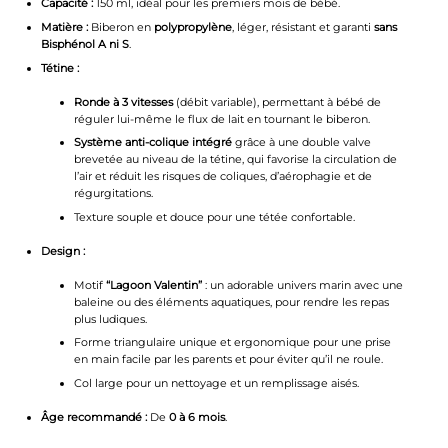
Capacité :
150 ml, idéal pour les premiers mois de bébé.
Matière :
Biberon en
polypropylène
, léger, résistant et garanti
sans
Bisphénol A ni S
.
Tétine :
Ronde à 3 vitesses
(débit variable), permettant à bébé de
réguler lui-même le flux de lait en tournant le biberon.
Système anti-colique intégré
grâce à une double valve
brevetée au niveau de la tétine, qui favorise la circulation de
l’air et réduit les risques de coliques, d’aérophagie et de
régurgitations.
Texture souple et douce pour une tétée confortable.
Design :
Motif
“Lagoon Valentin”
: un adorable univers marin avec une
baleine ou des éléments aquatiques, pour rendre les repas
plus ludiques.
Forme triangulaire unique et ergonomique pour une prise
en main facile par les parents et pour éviter qu’il ne roule.
Col large pour un nettoyage et un remplissage aisés.
Âge recommandé :
De
0 à 6 mois
.