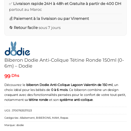
✅
Livraison rapide 24H à 48h et Gratuite à partir de 400 DH
partout au Maroc
💰
Paiement à la livraison ou par Virement
🔄
Retour facile
sous 7 jours
Biberon Dodie Anti-Colique Tétine Ronde 150ml (0-
6m) – Dodie
99
Dhs
Découvrez le
biberon Dodie Anti-Colique Lagoon Valentin de 150 ml
, un
choix idéal pour les bébés de
0 à 6 mois
. Ce biberon combine un design
craquant avec des fonctionnalités pensées pour le confort de votre tout-petit,
notamment sa
tétine ronde
et son
système anti-colique
.
UGS :
3700763537023
Catégories :
Allaitement
,
BIBERONS
,
MAM
,
Repas
Marque :
dodie