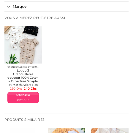
Marque
VOUS AIMEREZ PEUT-ÊTRE AUSSI…
GRENOUILLÉRES ET COMBINAISONS COTON 👶
Lot de 3
Grenouillères
douceur 100% Coton
– Ouverture Simple
et Motifs Adorables
Le
Le
260
Dhs
240
Dhs
prix
prix
initial
actuel
CHOIX DES
était :
est :
260 Dhs.
240 Dhs.
OPTIONS
Ce
produit
a
plusieurs
PRODUITS SIMILAIRES
variations.
Les
options