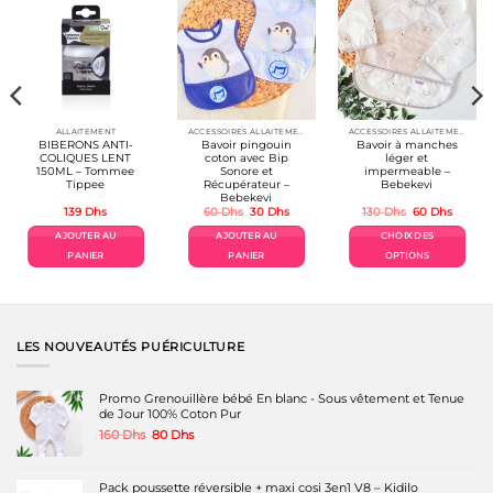
peuvent
être
choisies
sur
la
page
du
produit
ALLAITEMENT
ACCESSOIRES ALLAITEMENT / REPAS
ACCESSOIRES ALLAITEMENT / REPAS
BIBERONS ANTI-
Bavoir pingouin
Bavoir à manches
COLIQUES LENT
coton avec Bip
léger et
150ML – Tommee
Sonore et
impermeable –
Tippee
Récupérateur –
Bebekevi
Bebekevi
Le
Le
Le
Le
139
Dhs
60
Dhs
30
Dhs
130
Dhs
60
Dhs
prix
prix
prix
prix
el
initial
actuel
initial
actuel
AJOUTER AU
AJOUTER AU
CHOIX DES
était :
est :
était :
est :
Dhs.
60 Dhs.
30 Dhs.
130 Dhs.
60 Dhs.
PANIER
PANIER
OPTIONS
Ce
produit
a
plusieurs
variations.
LES NOUVEAUTÉS PUÉRICULTURE
Les
options
peuvent
Promo Grenouillère bébé En blanc - Sous vêtement et Tenue
être
de Jour 100% Coton Pur
choisies
Le
Le
160
Dhs
80
Dhs
sur
prix
prix
la
initial
actuel
page
était :
est :
Pack poussette réversible + maxi cosi 3en1 V8 – Kidilo
du