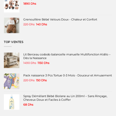
160 Dhs.
80 Dhs.
produit
1890
Dhs
Grenouillère Bébé Velours Doux - Chaleur et Confort
Le
Le
220
Dhs
140
Dhs
prix
prix
initial
actuel
était :
est :
220 Dhs.
140 Dhs.
TOP VENTES
Lit Berceau cododo balancelle manuelle Multifonction Kidilo –
Dès la Naissance
Le
Le
1490
Dhs
1150
Dhs
prix
prix
initial
actuel
était :
est :
Pack naissance 3 Pcs Tortue 0-3 Mois - Douceur et Amusement
1490 Dhs.
1150 Dhs.
Le
Le
220
Dhs
150
Dhs
prix
prix
initial
actuel
était :
est :
220 Dhs.
150 Dhs.
Spray Démêlant Bébé Biolane au Lin 200ml – Sans Rinçage,
Cheveux Doux et Faciles à Coiffer
68
Dhs