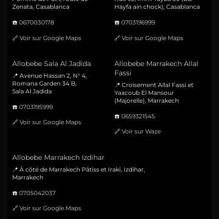
Zenata, Casablanca
Hayfa ain chock), Casablanca
☎️
0670030178
☎️
0703196999
🔗
Voir sur Google Maps
🔗
Voir sur Google Maps
Allobebe Sala Al Jadida
Allobebe Marrakech Allal
Fassi
📍 Avenue Hassan 2, N° 4,
Romana Garden 34 B,
📍 Croisement Allal Fassi et
Sala Al Jadida
Yaacoub El Mansour
(Majorelle), Marrakech
☎️
0703195999
☎️
0659321545
🔗
Voir sur Google Maps
🔗
Voir sur Waze
Allobebe Marrakech Izdihar
📍 À côté de Marrakech Pâtiss et Iraki, Izdihar,
Marrakech
☎️
0705042037
🔗
Voir sur Google Maps