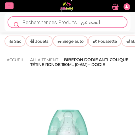
Passer
au
contenu
Recherche
de
produits
👜 Sac
🧸 Jouets
🚗 Siège auto
👶 Poussette
🛁 B
ACCUEIL
-
ALLAITEMENT
-
BIBERON DODIE ANTI-COLIQUE
TÉTINE RONDE 150ML (0-6M) – DODIE