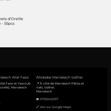
ets d'Oreille
 - 55pcs
akech Allal Fassi
Allobebe Marrakech Izdihar
llal Fassi et Yaacoub
📍 À côté de Marrakech Pâtiss et
orelle), Marrakech
Iraki, Izdihar,
Marrakech
☎️
0705042037
e
🔗
Voir sur Google Maps