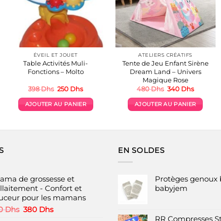
ÉVEIL ET JOUET
ATELIERS CRÉATIFS
Table Activités Muli-
Tente de Jeu Enfant Sirène
Fonctions – Molto
Dream Land – Univers
Magique Rose
Le
Le
Le
Le
398
Dhs
250
Dhs
480
Dhs
340
Dhs
prix
prix
prix
prix
initial
actuel
initial
actuel
AJOUTER AU PANIER
AJOUTER AU PANIER
était :
est :
était :
est :
398 Dhs.
250 Dhs.
480 Dhs.
340 Dhs
S
EN SOLDES
jama de grossesse et
Protèges genoux 
llaitement - Confort et
babyjem
uceur pour les mamans
Le
Le
0
Dhs
380
Dhs
prix
prix
RR Compresses St