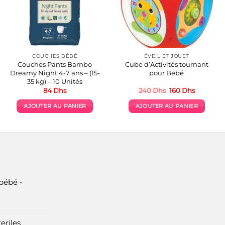
COUCHES BÉBÉ
ÉVEIL ET JOUET
Couches Pants Bambo
Cube d’Activités tournant
Dreamy Night 4-7 ans – (15-
pour Bébé
35 kg) – 10 Unités
Le
Le
84
Dhs
240
Dhs
160
Dhs
prix
prix
initial
actuel
AJOUTER AU PANIER
AJOUTER AU PANIER
était :
est :
.
240 Dhs.
160 Dhs.
bébé -
eriles