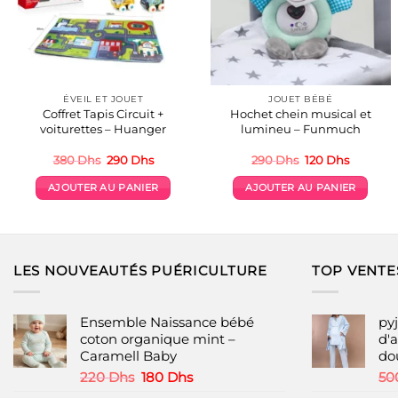
ÉVEIL ET JOUET
JOUET BÉBÉ
Coffret Tapis Circuit +
Hochet chein musical et
voiturettes – Huanger
lumineu – Funmuch
Le
Le
Le
Le
380
Dhs
290
Dhs
290
Dhs
120
Dhs
prix
prix
prix
prix
initial
actuel
initial
actuel
AJOUTER AU PANIER
AJOUTER AU PANIER
était :
est :
était :
est :
380 Dhs.
290 Dhs.
290 Dhs.
120 Dhs.
LES NOUVEAUTÉS PUÉRICULTURE
TOP VENTE
Ensemble Naissance bébé
py
coton organique mint –
d'a
Caramell Baby
do
Le
Le
220
Dhs
180
Dhs
50
prix
prix