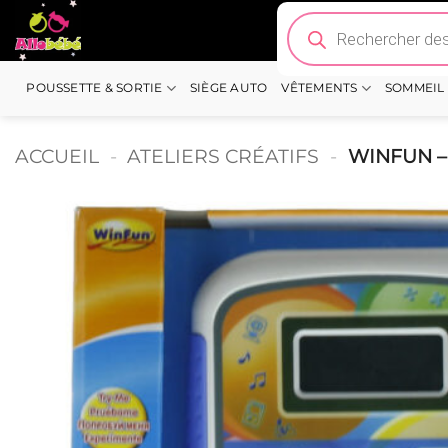
Passer
Recherche
de
au
produits
contenu
POUSSETTE & SORTIE
SIÈGE AUTO
VÊTEMENTS
SOMMEIL
ACCUEIL
-
ATELIERS CRÉATIFS
-
WINFUN –