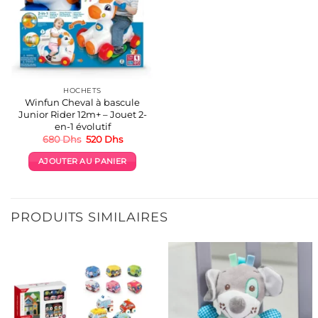
HOCHETS
Winfun Cheval à bascule
Junior Rider 12m+ – Jouet 2-
en-1 évolutif
Le
Le
680
Dhs
520
Dhs
prix
prix
initial
actuel
AJOUTER AU PANIER
était :
est :
680 Dhs.
520 Dhs.
PRODUITS SIMILAIRES