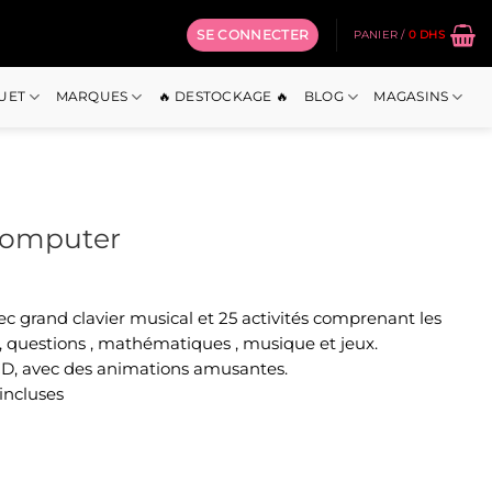
SE CONNECTER
PANIER /
0
DHS
OUET
MARQUES
🔥 DESTOCKAGE 🔥
BLOG
MAGASINS
computer
c grand clavier musical et 25 activités comprenant les
 , questions , mathématiques , musique et jeux.
CD, avec des animations amusantes.
incluses