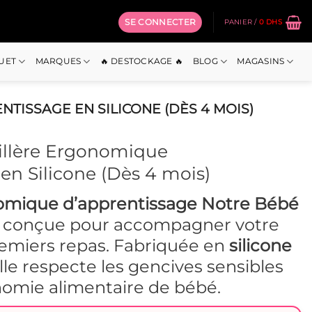
SE CONNECTER
PANIER /
0
DHS
OUET
MARQUES
🔥 DESTOCKAGE 🔥
BLOG
MAGASINS
TISSAGE EN SILICONE (DÈS 4 MOIS)
illère Ergonomique
en Silicone (Dès 4 mois)
nomique d’apprentissage Notre Bébé
t conçue pour accompagner votre
remiers repas. Fabriquée en
silicone
elle respecte les gencives sensibles
onomie alimentaire de bébé.