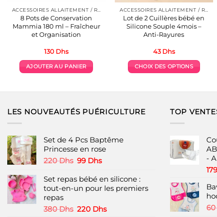
ACCESSOIRES ALLAITEMENT / REPAS
ACCESSOIRES ALLAITEMENT / REPAS
8 Pots de Conservation
Lot de 2 Cuillères bébé en
Mammia 180 ml – Fraîcheur
Silicone Souple 4mois –
et Organisation
Anti-Rayures
130
Dhs
43
Dhs
AJOUTER AU PANIER
CHOIX DES OPTIONS
Ce
produit
a
plusieurs
LES NOUVEAUTÉS PUÉRICULTURE
TOP VENTE
variations.
Les
options
Set de 4 Pcs Baptême
Co
peuvent
Princesse en rose
AB
- 
être
Le
Le
220
Dhs
99
Dhs
choisies
prix
prix
17
initial
actuel
Set repas bébé en silicone :
sur
Ba
était :
est :
tout-en-un pour les premiers
la
ho
220 Dhs.
99 Dhs.
repas
page
6
Le
Le
380
Dhs
220
Dhs
du