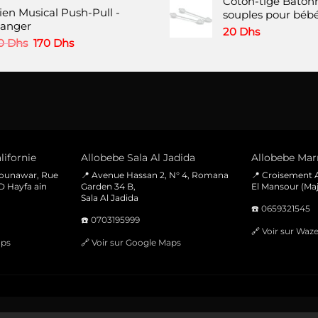
Coton-tige Bâtonn
produit
ien Musical Push-Pull -
initial
actuel
souples pour bébé
anger
était :
est :
20
Dhs
60 Dhs.
35 Dhs.
Le
Le
0
Dhs
170
Dhs
prix
prix
initial
actuel
était :
est :
300 Dhs.
170 Dhs.
lifornie
Allobebe Sala Al Jadida
Allobebe Marr
Mounawar, Rue
📍 Avenue Hassan 2, N° 4, Romana
📍 Croisement A
D Hayfa ain
Garden 34 B,
El Mansour (Maj
Sala Al Jadida
☎️
0659321545
☎️
0703195999
🔗
Voir sur Waz
aps
🔗
Voir sur Google Maps