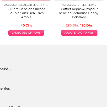
ACCESSOIRES ALLAITEMENT / REPAS
VAISSELLE ET SET REPAS
Cuillère Bébé en Silicone
Coffret Repas 4Pcs pour
Souple Sans BPA – dés
bébé en Mélanine Happy-
4mois
Bebekevi
Le
Le
40
Dhs
280
Dhs
180
Dhs
prix
prix
initial
actuel
CHOIX DES OPTIONS
AJOUTER AU PANIER
était :
est :
280 Dhs.
180 Dhs.
Ce
produit
a
plusieurs
variations.
Les
options
bébé -
peuvent
être
choisies
eriles
sur
la
page
du