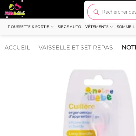
Passer
Recherche
de
au
produits
contenu
POUSSETTE & SORTIE
SIÈGE AUTO
VÊTEMENTS
SOMMEIL
ACCUEIL
-
VAISSELLE ET SET REPAS
-
NOTR