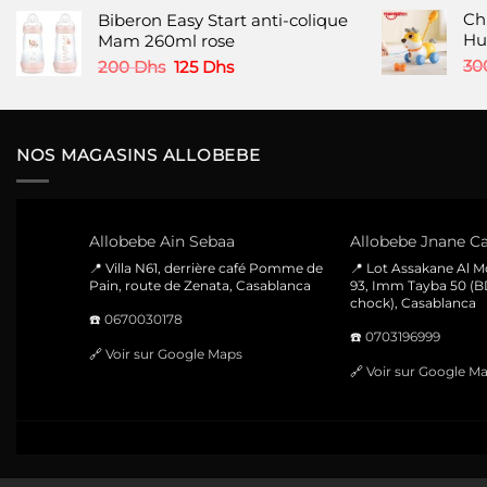
prix
prix
produit
Ch
Biberon Easy Start anti-colique
initial
actuel
Hu
Mam 260ml rose
était :
est :
380 Dhs.
220 Dhs.
Le
Le
30
200
Dhs
125
Dhs
prix
prix
initial
actuel
était :
est :
200 Dhs.
125 Dhs.
NOS MAGASINS ALLOBEBE
Allobebe Ain Sebaa
Allobebe Jnane Ca
📍 Villa N61, derrière café Pomme de
📍 Lot Assakane Al 
Pain, route de Zenata, Casablanca
93, Imm Tayba 50 (B
chock), Casablanca
☎️
0670030178
☎️
0703196999
🔗
Voir sur Google Maps
🔗
Voir sur Google M