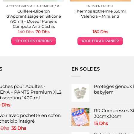
ACCESSOIRES ALLAITEMENT / REPAS
ALIMENTATION
Cuillère-Biberon
Thermos Isotherme 350ml
d’Apprentissage en Silicone
Valencia – Miniland
(90ml) – Doseur Purée &
Compote Anti-Gâchis
Le
Le
140
Dhs
70
Dhs
180
Dhs
prix
prix
initial
actuel
CHOIX DES OPTIONS
AJOUTER AU PANIER
était :
est :
140 Dhs.
70 Dhs.
Ce
produit
a
plusieurs
S
EN SOLDES
variations.
Les
options
uches pour Adultes -
Protèges genoux 
peuvent
ENA - PANTS Premium XL2
babyjem
Absorption 1400 ml
être
choisies
9
Dhs
RR Compresses St
sur
voir avec pochette en coton
30cmx30cm
la
chet bip intégré
page
15
Dhs
Le
Le
0
Dhs
35
Dhs
du
prix
prix