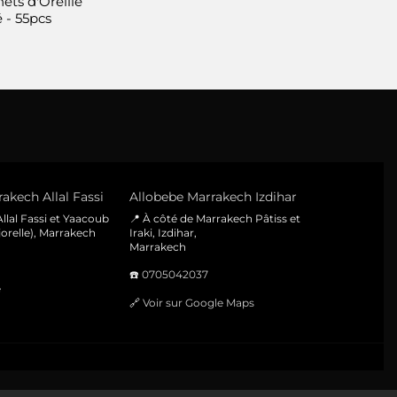
ets d'Oreille
produit
 - 55pcs
akech Allal Fassi
Allobebe Marrakech Izdihar
llal Fassi et Yaacoub
📍 À côté de Marrakech Pâtiss et
orelle), Marrakech
Iraki, Izdihar,
Marrakech
☎️
0705042037
e
🔗
Voir sur Google Maps