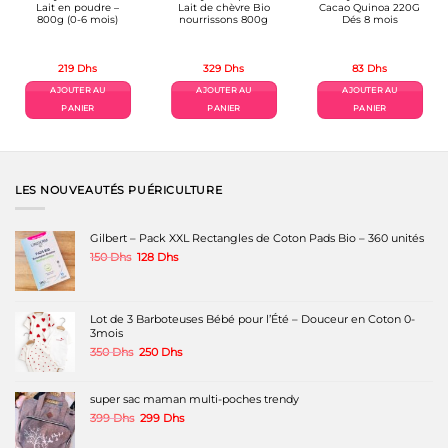
Lait en poudre –
Lait de chèvre Bio
Cacao Quinoa 220G
800g (0-6 mois)
nourrissons 800g
Dés 8 mois
219
Dhs
329
Dhs
83
Dhs
l
AJOUTER AU
AJOUTER AU
AJOUTER AU
s.
PANIER
PANIER
PANIER
LES NOUVEAUTÉS PUÉRICULTURE
Gilbert – Pack XXL Rectangles de Coton Pads Bio – 360 unités
Le
Le
150
Dhs
128
Dhs
prix
prix
initial
actuel
était :
est :
150 Dhs.
128 Dhs.
Lot de 3 Barboteuses Bébé pour l’Été – Douceur en Coton 0-
3mois
Le
Le
350
Dhs
250
Dhs
prix
prix
initial
actuel
était :
est :
super sac maman multi-poches trendy
350 Dhs.
250 Dhs.
Le
Le
399
Dhs
299
Dhs
prix
prix
initial
actuel