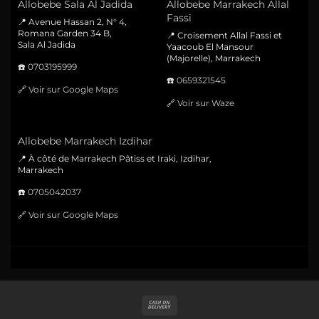
Allobebe Sala Al Jadida
Allobebe Marrakech Allal
Fassi
📍 Avenue Hassan 2, N° 4,
Romana Garden 34 B,
📍 Croisement Allal Fassi et
Sala Al Jadida
Yaacoub El Mansour
(Majorelle), Marrakech
☎️
0703195999
☎️
0659321545
🔗
Voir sur Google Maps
🔗
Voir sur Waze
Allobebe Marrakech Izdihar
📍 À côté de Marrakech Pâtiss et Iraki, Izdihar,
Marrakech
☎️
0705042037
🔗
Voir sur Google Maps
Cash
On