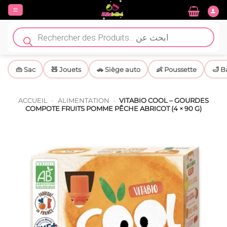
Passer
au
contenu
Recherche
de
produits
👜 Sac
🧸 Jouets
🚗 Siège auto
👶 Poussette
🛁 B
ACCUEIL
-
ALIMENTATION
-
VITABIO COOL – GOURDES
COMPOTE FRUITS POMME PÊCHE ABRICOT (4 × 90 G)