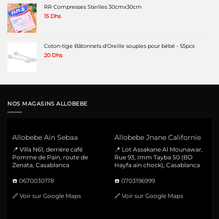
RR Compresses Steriles 30cmx30cm
15
Dhs
Coton-tige Bâtonnets d'Oreille souples pour bébé - 55pcs
20
Dhs
NOS MAGASINS ALLOBEBE
Allobebe Ain Sebaa
Allobebe Jnane Californie
📍 Villa N61, derrière café
📍 Lot Assakane Al Mounawar,
Pomme de Pain, route de
Rue 93, Imm Tayba 50 (BD
Zenata, Casablanca
Hayfa ain chock), Casablanca
☎️
0670030178
☎️
0703196999
🔗
Voir sur Google Maps
🔗
Voir sur Google Maps