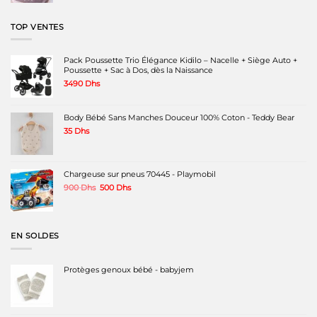
était :
est :
399 Dhs.
299 Dhs.
TOP VENTES
Pack Poussette Trio Élégance Kidilo – Nacelle + Siège Auto +
Poussette + Sac à Dos, dès la Naissance
3490
Dhs
Body Bébé Sans Manches Douceur 100% Coton - Teddy Bear
35
Dhs
Chargeuse sur pneus 70445 - Playmobil
Le
Le
900
Dhs
500
Dhs
prix
prix
initial
actuel
était :
est :
900 Dhs.
500 Dhs.
EN SOLDES
Protèges genoux bébé - babyjem