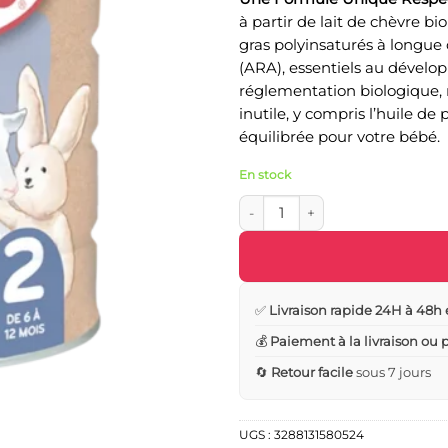
à partir de lait de chèvre b
gras polyinsaturés à longue
(ARA), essentiels au dével
réglementation biologique,
inutile, y compris l’huile de
équilibrée pour votre bébé.
En stock
quantité de Babybio Caprea 2 au
✅
Livraison rapide 24H à 48h 
💰
Paiement à la livraison ou
🔄
Retour facile
sous 7 jours
UGS :
3288131580524