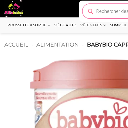
Passer
Recherche
de
au
produits
contenu
POUSSETTE & SORTIE
SIÈGE AUTO
VÊTEMENTS
SOMMEIL
ACCUEIL
-
ALIMENTATION
-
BABYBIO CAPR