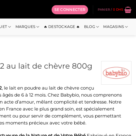
SE CONNECTER
PANIER /
0
DHS
OUET
MARQUES
🔥 DESTOCKAGE 🔥
BLOG
MAGASINS
2 au lait de chèvre 800g
2
, le lait en poudre au lait de chèvre conçu
s âgés de 6 à 12 mois. Chez Babybio, nous comprenons
un acte d’amour, mêlant complicité et tendresse. Notre
en France avec le plus grand soin, est spécialement
tement ou pour servir de complément, vous permettant
ces moments précieux avec votre bébé.
tueuse de la Nature et de Votre Bébé
Fabriqué en France