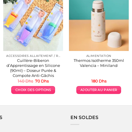
ACCESSOIRES ALLAITEMENT / REPAS
ALIMENTATION
Cuillère-Biberon
Thermos Isotherme 350ml
d’Apprentissage en Silicone
Valencia – Miniland
(90ml) – Doseur Purée &
Compote Anti-Gâchis
Le
Le
140
Dhs
70
Dhs
180
Dhs
prix
prix
initial
actuel
CHOIX DES OPTIONS
AJOUTER AU PANIER
était :
est :
140 Dhs.
70 Dhs.
Ce
produit
a
plusieurs
S
EN SOLDES
variations.
Les