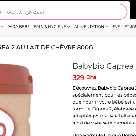
PARA BÉBÉ – BAIN & HYGIÈNE
ALIMENTATION
ÉVEIL ET J
EA 2 AU LAIT DE CHÈVRE 800G
Babybio Caprea 
329
Dhs
Découvrez Babybio Caprea 
spécialement pour les bébé
que nourrir votre bébé est 
formule Caprea 2, élaborée 
adaptée pour suivre l’allai
ainsi de vivre sereinement 
Une Formule Unique Respec