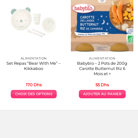
ALIMENTATION
ALIMENTATION
Set Repas “Bear With Me” –
Babybio – 2 Pots de 200g
Kikkaboo
Carotte Butternut Riz 6
Mois et +
170
Dhs
55
Dhs
CHOIX DES OPTIONS
AJOUTER AU PANIER
Ce
produit
a
plusieurs
variations.
Les