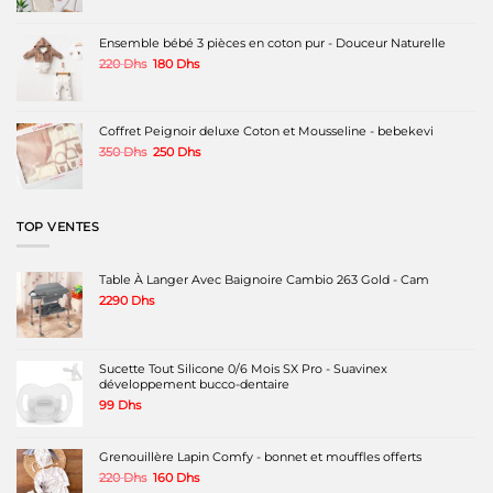
initial
actuel
était :
est :
230 Dhs.
180 Dhs.
Ensemble bébé 3 pièces en coton pur - Douceur Naturelle
Le
Le
220
Dhs
180
Dhs
prix
prix
initial
actuel
était :
est :
220 Dhs.
180 Dhs.
Coffret Peignoir deluxe Coton et Mousseline - bebekevi
Le
Le
350
Dhs
250
Dhs
prix
prix
initial
actuel
était :
est :
350 Dhs.
250 Dhs.
TOP VENTES
Table À Langer Avec Baignoire Cambio 263 Gold - Cam
2290
Dhs
Sucette Tout Silicone 0/6 Mois SX Pro - Suavinex
développement bucco-dentaire
99
Dhs
Grenouillère Lapin Comfy - bonnet et mouffles offerts
Le
Le
220
Dhs
160
Dhs
prix
prix