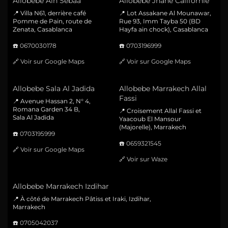
Allobebe Ain Sebaa
Allobebe Jnane Californie
📍 Villa N61, derrière café
📍 Lot Assakane Al Mounawar,
Pomme de Pain, route de
Rue 93, Imm Tayba 50 (BD
Zenata, Casablanca
Hayfa ain chock), Casablanca
☎️
0670030178
☎️
0703196999
🔗
Voir sur Google Maps
🔗
Voir sur Google Maps
Allobebe Sala Al Jadida
Allobebe Marrakech Allal
Fassi
📍 Avenue Hassan 2, N° 4,
Romana Garden 34 B,
📍 Croisement Allal Fassi et
Sala Al Jadida
Yaacoub El Mansour
(Majorelle), Marrakech
☎️
0703195999
☎️
0659321545
🔗
Voir sur Google Maps
🔗
Voir sur Waze
Allobebe Marrakech Izdihar
📍 À côté de Marrakech Pâtiss et Iraki, Izdihar,
Marrakech
☎️
0705042037