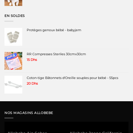
initial
actuel
était :
est :
220 Dhs.
160 Dhs.
EN SOLDES
Protèges genoux bébé - babyjem
RR Compresses Steriles 30cmx30cm
15
Dhs
Coton-tige Bâtonnets d'Oreille souples pour bébé - 55pcs
20
Dhs
NOS MAGASINS ALLOBEBE