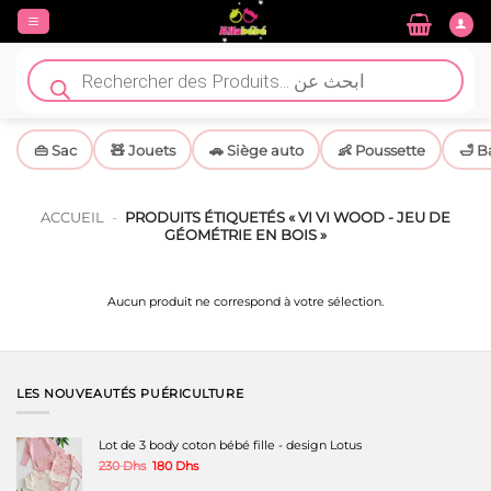
Passer
au
contenu
Recherche
de
produits
👜 Sac
🧸 Jouets
🚗 Siège auto
👶 Poussette
🛁 B
ACCUEIL
-
PRODUITS ÉTIQUETÉS « VI VI WOOD - JEU DE
GÉOMÉTRIE EN BOIS »
Aucun produit ne correspond à votre sélection.
LES NOUVEAUTÉS PUÉRICULTURE
Lot de 3 body coton bébé fille - design Lotus
Le
Le
230
Dhs
180
Dhs
prix
prix