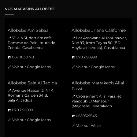
NOS MAGASINS ALLOBEBE
Allobebe Ain Sebaa
Allobebe Jnane Californie
📍 Villa N61, derrière café
📍 Lot Assakane Al Mounawar,
Pomme de Pain, route de
Rue 93, Imm Tayba 50 (BD
Zenata, Casablanca
Hayfa ain chock), Casablanca
☎️
0670030178
☎️
0703196999
🔗
Voir sur Google Maps
🔗
Voir sur Google Maps
Allobebe Sala Al Jadida
Allobebe Marrakech Allal
Fassi
📍 Avenue Hassan 2, N° 4,
Romana Garden 34 B,
📍 Croisement Allal Fassi et
Sala Al Jadida
Yaacoub El Mansour
(Majorelle), Marrakech
☎️
0703195999
☎️
0659321545
🔗
Voir sur Google Maps
🔗
Voir sur Waze