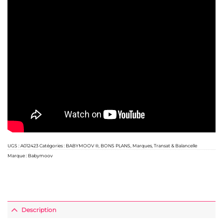
UGS :
A012423
Catégories :
BABYMOOV ®
,
BONS PLANS
,
Marques
,
Transat & Balancelle
Marque :
Babymoov
Description