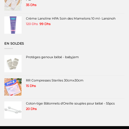
35
Dhs
Crème Lanoline HPA Soin des Mamelons 10 ml- Lansinoh
Le
Le
120
Dhs
99
Dhs
prix
prix
initial
actuel
était :
est :
120 Dhs.
99 Dhs.
EN SOLDES
Protèges genoux bébé - babyjem
RR Compresses Steriles 30cmx30cm
15
Dhs
Coton-tige Bâtonnets d'Oreille souples pour bébé - 55pcs
20
Dhs