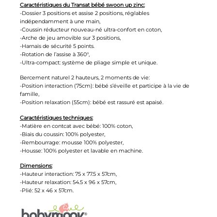
Caractéristiques du Transat bébé swoon up zinc:
-Dossier 3 positions et assise 2 positions, réglables
indépendamment à une main,
-Coussin réducteur nouveau-né ultra-confort en coton,
-Arche de jeu amovible sur 3 positions,
-Harnais de sécurité 5 points.
-Rotation de l’assise à 360°,
-Ultra-compact: système de pliage simple et unique.
Bercement naturel 2 hauteurs, 2 moments de vie:
-Position interaction (75cm): bébé s’éveille et participe à la vie de
famille,
-Position relaxation (55cm): bébé est rassuré est apaisé.
Caractéristiques techniques:
-Matière en contcat avec bébé: 100% coton,
-Biais du coussin: 100% polyester,
-Rembourrage: mousse 100% polyester,
-Housse: 100% polyester et lavable en machine.
Dimensions:
-Hauteur interaction: 75 x 77.5 x 57cm,
-Hauteur relaxation: 54.5 x 96 x 57cm,
-Plié: 52 x 46 x 57cm.