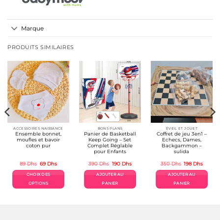
Marque
PRODUITS SIMILAIRES
ACCESSOIRES NAISSANCE
BONS PLANS
ÉVEIL ET JOUET
Ensemble bonnet,
Panier de Basketball
Coffret de jeu 3en1 –
moufles et bavoir
Keep Going – Set
Echecs, Dames,
coton pur
Complet Réglable
Backgammon –
pour Enfants
sulida
Le
Le
Le
Le
Le
Le
89
Dhs
69
Dhs
390
Dhs
190
Dhs
350
Dhs
198
Dhs
prix
prix
prix
prix
prix
prix
initial
actuel
initial
actuel
initial
actuel
CHOIX DES
AJOUTER AU
AJOUTER AU
était :
est :
était :
est :
était :
est :
89 Dhs.
69 Dhs.
390 Dhs.
190 Dhs.
350 Dhs.
198 Dh
OPTIONS
PANIER
PANIER
Ce
produit
a
plusieurs