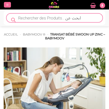
Passer
au
contenu
Recherche
de
produits
ACCUEIL
-
BABYMOOV ®
-
TRANSAT BÉBÉ SWOON UP ZINC –
BABYMOOV