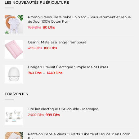
variations.
LES NOUVEAUTÉS PUÉRICULTURE
Les
options
peuvent
Promo Grenouillère bébé En blanc - Sous vêtement et Tenue
être
de Jour 100% Coton Pur
choisies
Le
Le
160
Dhs
80
Dhs
sur
prix
prix
la
initial
actuel
page
était :
est :
Osann : Matelas à langer rembouré
du
160 Dhs.
80 Dhs.
produit
Le
Le
499
Dhs
180
Dhs
prix
prix
initial
actuel
était :
est :
499 Dhs.
180 Dhs.
Horigen Tire-lait Électrique Simple Mains Libres
Plage
740
Dhs
–
1440
Dhs
de
prix :
740 Dhs
à
TOP VENTES
1440 Dhs
Tire lait electrique USB double - Mamajoo
Le
Le
2400
Dhs
999
Dhs
prix
prix
initial
actuel
était :
est :
2400 Dhs.
999 Dhs.
Pantalon Bébé à Pieds Ouverts : Liberté et Douceur en Coton
Pur