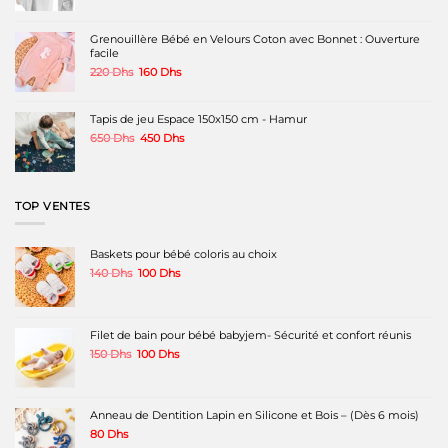
initial
actuel
était :
est :
250 Dhs.
120 Dhs.
Grenouillère Bébé en Velours Coton avec Bonnet : Ouverture
facile
Le
Le
220
Dhs
160
Dhs
prix
prix
initial
actuel
était :
est :
Tapis de jeu Espace 150x150 cm - Hamur
220 Dhs.
160 Dhs.
Le
Le
650
Dhs
450
Dhs
prix
prix
initial
actuel
était :
est :
650 Dhs.
450 Dhs.
TOP VENTES
Baskets pour bébé coloris au choix
Le
Le
140
Dhs
100
Dhs
prix
prix
initial
actuel
était :
est :
140 Dhs.
100 Dhs.
Filet de bain pour bébé babyjem- Sécurité et confort réunis
Le
Le
150
Dhs
100
Dhs
prix
prix
initial
actuel
était :
est :
150 Dhs.
100 Dhs.
Anneau de Dentition Lapin en Silicone et Bois – (Dès 6 mois)
80
Dhs