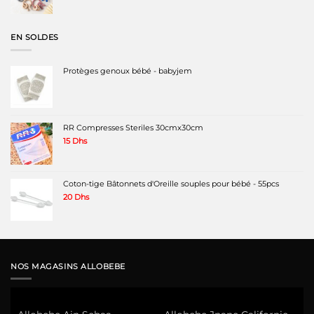
EN SOLDES
Protèges genoux bébé - babyjem
RR Compresses Steriles 30cmx30cm
15
Dhs
Coton-tige Bâtonnets d'Oreille souples pour bébé - 55pcs
20
Dhs
NOS MAGASINS ALLOBEBE