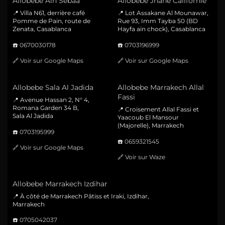
Allobebe Ain Sebaa
Allobebe Jnane Californie
📍 Villa N61, derrière café
📍 Lot Assakane Al Mounawar,
Pomme de Pain, route de
Rue 93, Imm Tayba 50 (BD
Zenata, Casablanca
Hayfa ain chock), Casablanca
☎️
0670030178
☎️
0703196999
🔗
Voir sur Google Maps
🔗
Voir sur Google Maps
Allobebe Sala Al Jadida
Allobebe Marrakech Allal
Fassi
📍 Avenue Hassan 2, N° 4,
Romana Garden 34 B,
📍 Croisement Allal Fassi et
Sala Al Jadida
Yaacoub El Mansour
(Majorelle), Marrakech
☎️
0703195999
☎️
0659321545
🔗
Voir sur Google Maps
🔗
Voir sur Waze
Allobebe Marrakech Izdihar
📍 À côté de Marrakech Pâtiss et Iraki, Izdihar,
Marrakech
☎️
0705042037