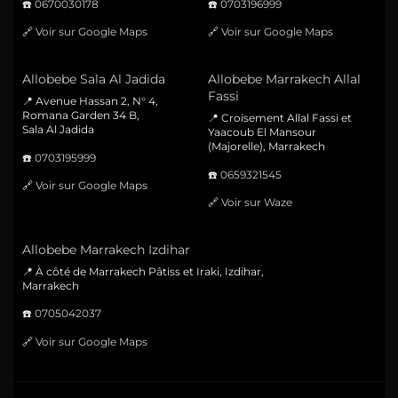
☎️
0670030178
☎️
0703196999
🔗
Voir sur Google Maps
🔗
Voir sur Google Maps
Allobebe Sala Al Jadida
Allobebe Marrakech Allal
Fassi
📍 Avenue Hassan 2, N° 4,
Romana Garden 34 B,
📍 Croisement Allal Fassi et
Sala Al Jadida
Yaacoub El Mansour
(Majorelle), Marrakech
☎️
0703195999
☎️
0659321545
🔗
Voir sur Google Maps
🔗
Voir sur Waze
Allobebe Marrakech Izdihar
📍 À côté de Marrakech Pâtiss et Iraki, Izdihar,
Marrakech
☎️
0705042037
🔗
Voir sur Google Maps