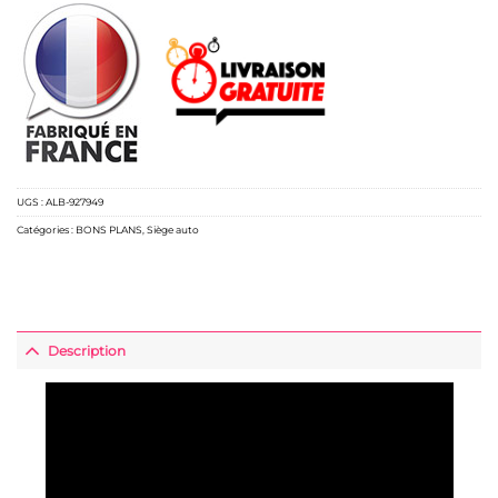
UGS :
ALB-927949
Catégories :
BONS PLANS
,
Siège auto
Description