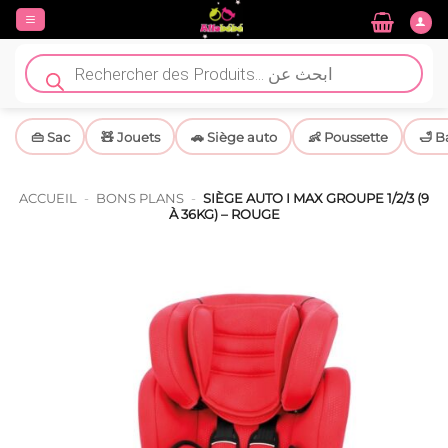
Passer
au
contenu
Recherche
de
produits
👜 Sac
🧸 Jouets
🚗 Siège auto
👶 Poussette
🛁 B
ACCUEIL
-
BONS PLANS
-
SIÈGE AUTO I MAX GROUPE 1/2/3 (9
À 36KG) – ROUGE