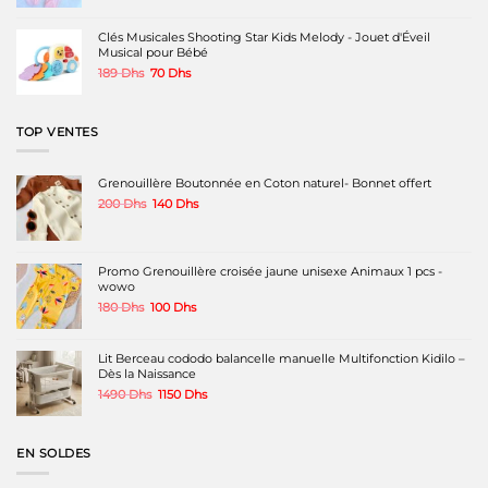
initial
actuel
était :
est :
220 Dhs.
160 Dhs.
Clés Musicales Shooting Star Kids Melody - Jouet d'Éveil
Musical pour Bébé
Le
Le
189
Dhs
70
Dhs
prix
prix
initial
actuel
était :
est :
TOP VENTES
189 Dhs.
70 Dhs.
Grenouillère Boutonnée en Coton naturel- Bonnet offert
Le
Le
200
Dhs
140
Dhs
prix
prix
initial
actuel
était :
est :
200 Dhs.
140 Dhs.
Promo Grenouillère croisée jaune unisexe Animaux 1 pcs -
wowo
Le
Le
180
Dhs
100
Dhs
prix
prix
initial
actuel
était :
est :
Lit Berceau cododo balancelle manuelle Multifonction Kidilo –
180 Dhs.
100 Dhs.
Dès la Naissance
Le
Le
1490
Dhs
1150
Dhs
prix
prix
initial
actuel
était :
est :
EN SOLDES
1490 Dhs.
1150 Dhs.