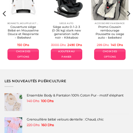
BONNETS ,MOUFFLES ET ACCESSOIRES
SIÈGE AUTO
ACCESSOIRES NAISSANCE
Couverture siége
Siège auto 0-1-2-3
Promo Coussin
Bébé en Mousseline
(0-36 kg) stark new
rembourage
Douce et Respirante
generation isofix
Poussette ou siege
– Bebekevi
noir – Kikkaboo
auto – bebekevi
Le
Le
Le
Le
150
Dhs
3000
Dhs
2490
Dhs
299
Dhs
140
Dhs
prix
prix
prix
prix
uel
initial
actuel
initial
actuel
CHOIX DES
AJOUTER AU
CHOIX DES
était :
est :
était :
est :
 Dhs.
3000 Dhs.
2490 Dhs.
299 Dhs.
140 Dh
OPTIONS
PANIER
OPTIONS
Ce
Ce
produit
produit
a
a
plusieurs
plusieurs
variations.
variations.
LES NOUVEAUTÉS PUÉRICULTURE
Les
Les
options
options
peuvent
peuvent
Ensemble Body & Pantalon 100% Coton Pur - motif éléphant
être
être
Le
Le
140
Dhs
100
Dhs
choisies
choisies
prix
prix
sur
sur
initial
actuel
la
la
était :
est :
page
page
140 Dhs.
100 Dhs.
Grenouillère bébé velours dentelle : Chaud, chic
du
du
produit
produit
Le
Le
220
Dhs
160
Dhs
prix
prix