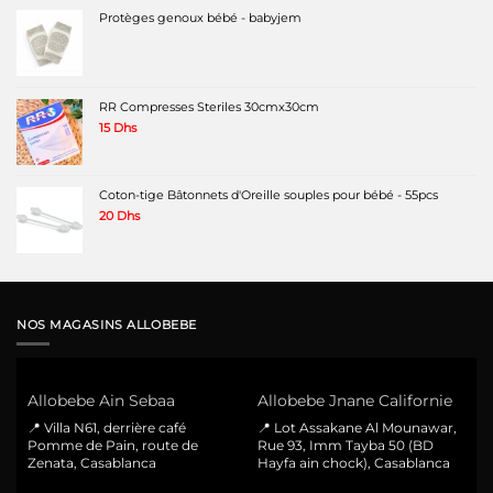
Protèges genoux bébé - babyjem
RR Compresses Steriles 30cmx30cm
15
Dhs
Coton-tige Bâtonnets d'Oreille souples pour bébé - 55pcs
20
Dhs
NOS MAGASINS ALLOBEBE
Allobebe Ain Sebaa
Allobebe Jnane Californie
📍 Villa N61, derrière café
📍 Lot Assakane Al Mounawar,
Pomme de Pain, route de
Rue 93, Imm Tayba 50 (BD
Zenata, Casablanca
Hayfa ain chock), Casablanca