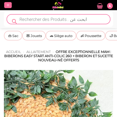
Passer
au
contenu
Recherche
de
produits
👜 Sac
🧸 Jouets
🚗 Siège auto
👶 Poussette
🛁 B
ACCUEIL
-
ALLAITEMENT
-
OFFRE EXCEPTIONNELLE MAM :
BIBERONS EASY START ANTI-COLIC 260 + BIBERON ET SUCETTE
NOUVEAU-NÉ OFFERTS