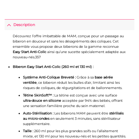
Description
Découvrez l’offre imbattable de MAM, conçue pour un passage au
biberon en douceur et sans les désagréments des coliques. Cet
ensemble vous propose deux biberons de la gamme reconnue
Easy Start Anti-Colic
ainsi qu’une sucette spécialement adaptée aux
nouveau-nés.357
Biberon Easy Start Anti-Colic (260 ml et 130 ml) :
Système Anti-Colique Breveté :
Grâce à sa
base aérée
ventilée
, ce biberon réduit les bulles d’air, limitant ainsi les
risques de coliques, de régurgitations et de ballonnements.
Tétine SkinSoft™ :
La tétine est conçue avec une surface
ultra-douce en silicone
acceptée par 94% des bébés, offrant
une sensation familière proche du sein maternel.
Auto-Stérilisation :
Les biberons MAM peuvent être
stérilisés
au micro-ondes
en seulement 3 minutes, sans stérilisateur
supplémentaire.
Taille :
260 ml pour les plus grandes soifs ou l’allaitement
mixte, et 130 ml pour les nouveau-nés et les petites quantités.