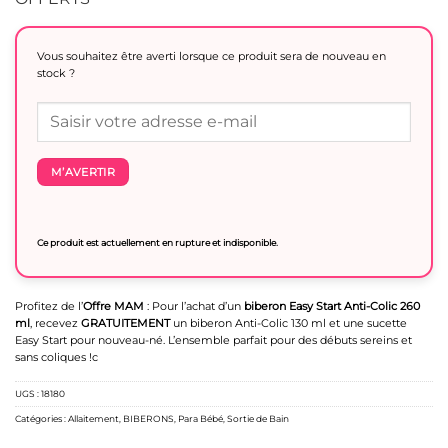
Vous souhaitez être averti lorsque ce produit sera de nouveau en
stock ?
M’AVERTIR
Ce produit est actuellement en rupture et indisponible.
Profitez de l’
Offre MAM
: Pour l’achat d’un
biberon Easy Start Anti-Colic 260
ml
, recevez
GRATUITEMENT
un biberon Anti-Colic 130 ml et une sucette
Easy Start pour nouveau-né. L’ensemble parfait pour des débuts sereins et
sans coliques !c
UGS :
18180
Catégories :
Allaitement
,
BIBERONS
,
Para Bébé
,
Sortie de Bain