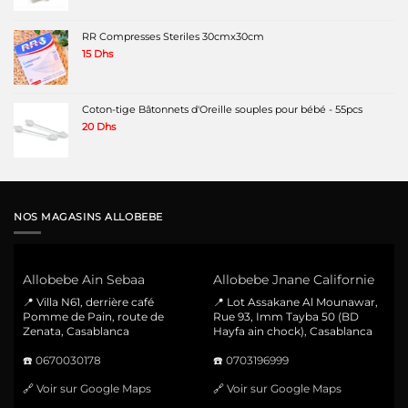
RR Compresses Steriles 30cmx30cm
15
Dhs
Coton-tige Bâtonnets d'Oreille souples pour bébé - 55pcs
20
Dhs
NOS MAGASINS ALLOBEBE
Allobebe Ain Sebaa
Allobebe Jnane Californie
📍 Villa N61, derrière café
📍 Lot Assakane Al Mounawar,
Pomme de Pain, route de
Rue 93, Imm Tayba 50 (BD
Zenata, Casablanca
Hayfa ain chock), Casablanca
☎️
0670030178
☎️
0703196999
🔗
Voir sur Google Maps
🔗
Voir sur Google Maps