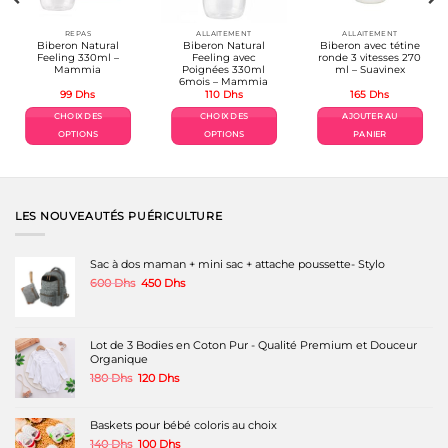
REPAS
ALLAITEMENT
ALLAITEMENT
Biberon Natural
Biberon Natural
Biberon avec tétine
Feeling 330ml –
Feeling avec
ronde 3 vitesses 270
Mammia
Poignées 330ml
ml – Suavinex
6mois – Mammia
99
Dhs
110
Dhs
165
Dhs
el
CHOIX DES
CHOIX DES
AJOUTER AU
Dhs.
OPTIONS
OPTIONS
PANIER
Ce
Ce
produit
produit
a
a
plusieurs
plusieurs
variations.
variations.
LES NOUVEAUTÉS PUÉRICULTURE
Les
Les
options
options
peuvent
peuvent
Sac à dos maman + mini sac + attache poussette- Stylo
être
être
Le
Le
600
Dhs
450
Dhs
choisies
choisies
prix
prix
sur
sur
initial
actuel
la
la
était :
est :
page
page
600 Dhs.
450 Dhs.
Lot de 3 Bodies en Coton Pur - Qualité Premium et Douceur
du
du
Organique
produit
produit
Le
Le
180
Dhs
120
Dhs
prix
prix
initial
actuel
était :
est :
Baskets pour bébé coloris au choix
180 Dhs.
120 Dhs.
Le
Le
140
Dhs
100
Dhs