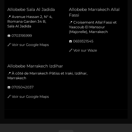
Allobebe Sala Al Jadida
Allobebe Marrakech Allal
Fassi
📍 Avenue Hassan 2, N° 4,
Romana Garden 34 B,
📍 Croisement Allal Fassi et
Sala Al Jadida
Yaacoub El Mansour
(Majorelle), Marrakech
☎️
0703195999
☎️
0659321545
🔗
Voir sur Google Maps
🔗
Voir sur Waze
Allobebe Marrakech Izdihar
📍 À côté de Marrakech Pâtiss et Iraki, Izdihar,
Marrakech
☎️
0705042037
🔗
Voir sur Google Maps