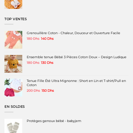
prix
prix
initial
actuel
était :
est :
140 Dhs.
100 Dhs.
TOP VENTES
Grenouillère Coton - Chaleur, Douceur et Ouverture Facile
Le
Le
180
Dhs
140
Dhs
prix
prix
initial
actuel
était :
est :
180 Dhs.
140 Dhs.
Ensemble tenue Bébé 3 Pièces Coton Doux – Design Ludique
Le
Le
180
Dhs
130
Dhs
prix
prix
initial
actuel
était :
est :
180 Dhs.
130 Dhs.
Tenue Fille Été Ultra Mignonne : Short en Lin et T-shirt/Pull en
Coton
Le
Le
200
Dhs
150
Dhs
prix
prix
initial
actuel
était :
est :
EN SOLDES
200 Dhs.
150 Dhs.
Protèges genoux bébé - babyjem