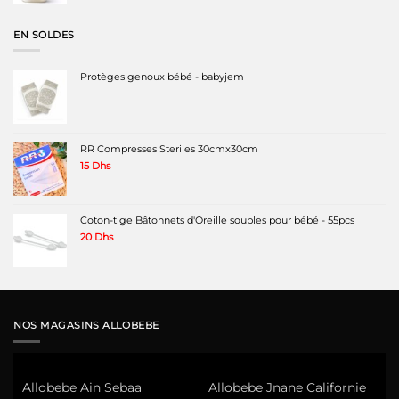
EN SOLDES
Protèges genoux bébé - babyjem
RR Compresses Steriles 30cmx30cm
15
Dhs
Coton-tige Bâtonnets d'Oreille souples pour bébé - 55pcs
20
Dhs
NOS MAGASINS ALLOBEBE
Allobebe Ain Sebaa
Allobebe Jnane Californie