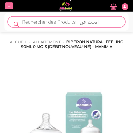
Passer
au
contenu
Recherche
de
produits
ACCUEIL
-
ALLAITEMENT
-
BIBERON NATURAL FEELING
90ML 0 MOIS (DÉBIT NOUVEAU-NÉ) – MAMMIA