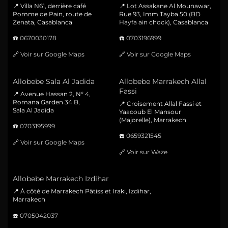
📍 Villa N61, derrière café
📍 Lot Assakane Al Mounawar,
Pomme de Pain, route de
Rue 93, Imm Tayba 50 (BD
Zenata, Casablanca
Hayfa ain chock), Casablanca
☎️
0670030178
☎️
0703196999
🔗
Voir sur Google Maps
🔗
Voir sur Google Maps
Allobebe Sala Al Jadida
Allobebe Marrakech Allal
Fassi
📍 Avenue Hassan 2, N° 4,
Romana Garden 34 B,
📍 Croisement Allal Fassi et
Sala Al Jadida
Yaacoub El Mansour
(Majorelle), Marrakech
☎️
0703195999
☎️
0659321545
🔗
Voir sur Google Maps
🔗
Voir sur Waze
Allobebe Marrakech Izdihar
📍 À côté de Marrakech Pâtiss et Iraki, Izdihar,
Marrakech
☎️
0705042037