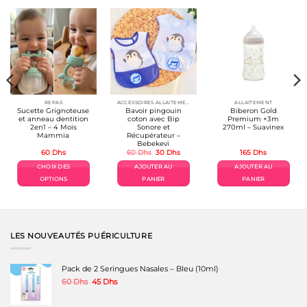
REPAS
ACCESSOIRES ALLAITEMENT / REPAS
ALLAITEMENT
Sucette Grignoteuse
Bavoir pingouin
Biberon Gold
et anneau dentition
coton avec Bip
Premium +3m
2en1 – 4 Mois
Sonore et
270ml – Suavinex
Mammia
Récupérateur –
Bebekevi
Le
Le
60
Dhs
60
Dhs
30
Dhs
165
Dhs
prix
prix
initial
actuel
CHOIX DES
AJOUTER AU
AJOUTER AU
était :
est :
60 Dhs.
30 Dhs.
OPTIONS
PANIER
PANIER
Ce
produit
a
plusieurs
variations.
LES NOUVEAUTÉS PUÉRICULTURE
Les
options
peuvent
Pack de 2 Seringues Nasales – Bleu (10ml)
être
Le
Le
60
Dhs
45
Dhs
choisies
prix
prix
sur
initial
actuel
la