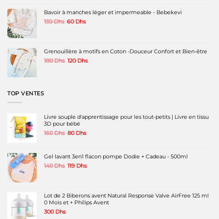
était :
est :
page
60 Dhs.
45 Dhs.
Bavoir à manches léger et impermeable - Bebekevi
du
produit
Le
Le
130
Dhs
60
Dhs
prix
prix
initial
actuel
était :
est :
130 Dhs.
60 Dhs.
Grenouillère à motifs en Coton -Douceur Confort et Bien-être
Le
Le
180
Dhs
120
Dhs
prix
prix
initial
actuel
était :
est :
180 Dhs.
120 Dhs.
TOP VENTES
Livre souple d'apprentissage pour les tout-petits | Livre en tissu
3D pour bébé
Le
Le
160
Dhs
80
Dhs
prix
prix
initial
actuel
était :
est :
Gel lavant 3en1 flacon pompe Dodie + Cadeau - 500ml
160 Dhs.
80 Dhs.
Le
Le
140
Dhs
119
Dhs
prix
prix
initial
actuel
était :
est :
140 Dhs.
119 Dhs.
Lot de 2 Biberons avent Natural Response Valve AirFree 125 ml
0 Mois et + Philips Avent
300
Dhs