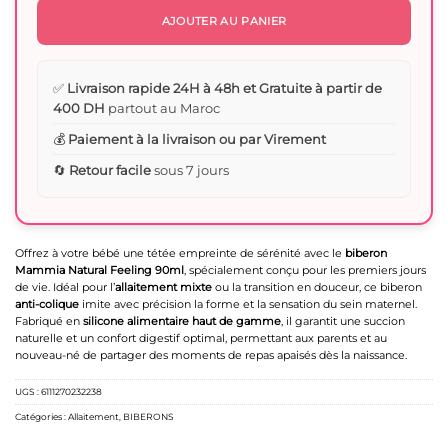
AJOUTER AU PANIER
✅
Livraison rapide 24H à 48h et Gratuite à partir de
400 DH
partout au Maroc
💰
Paiement à la livraison ou par Virement
🔄
Retour facile
sous 7 jours
Offrez à votre bébé une tétée empreinte de sérénité avec le
biberon
Mammia Natural Feeling 90ml
, spécialement conçu pour les premiers jours
de vie. Idéal pour l’
allaitement mixte
ou la transition en douceur, ce biberon
anti-colique
imite avec précision la forme et la sensation du sein maternel.
Fabriqué en
silicone alimentaire haut de gamme
, il garantit une succion
naturelle et un confort digestif optimal, permettant aux parents et au
nouveau-né de partager des moments de repas apaisés dès la naissance.
UGS :
6111270232238
Catégories :
Allaitement
,
BIBERONS