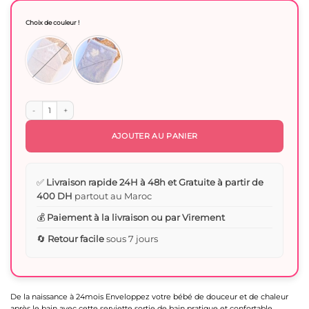
initial
actuel
était :
est :
Choix de couleur !
220 Dhs.
150 Dhs.
quantité de Serviette Cape de Bain avec Ceinture - Little baby
AJOUTER AU PANIER
✅
Livraison rapide 24H à 48h et Gratuite à partir de
400 DH
partout au Maroc
💰
Paiement à la livraison ou par Virement
🔄
Retour facile
sous 7 jours
De la naissance à 24mois Enveloppez votre bébé de douceur et de chaleur
après le bain avec cette serviette sortie de bain pratique et confortable.