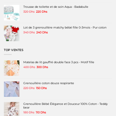
était :
est :
page
120 Dhs.
70 Dhs.
Trousse de toilette et de soin Aqua - Badabulle
du
produit
Le
Le
320
Dhs
220
Dhs
prix
prix
initial
actuel
était :
est :
320 Dhs.
220 Dhs.
Lot de 3 grenouillére matchy bébé fille 0-3mois - Pur coton
Le
Le
340
Dhs
240
Dhs
prix
prix
initial
actuel
était :
est :
340 Dhs.
240 Dhs.
TOP VENTES
Matelas de lit gauffré double face 3 pcs - Motif fille
Le
Le
400
Dhs
300
Dhs
prix
prix
initial
actuel
était :
est :
400 Dhs.
300 Dhs.
Grenouillére coton douce respirante
Le
Le
220
Dhs
150
Dhs
prix
prix
initial
actuel
était :
est :
220 Dhs.
150 Dhs.
Grenouillère Bébé Élégance et Douceur 100% Coton - Teddy
bear
Le
Le
180
Dhs
110
Dhs
prix
prix