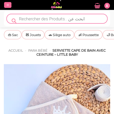
Passer
au
contenu
Recherche
de
produits
👜 Sac
🧸 Jouets
🚗 Siège auto
👶 Poussette
🛁 B
ACCUEIL
-
PARA BÉBÉ
-
SERVIETTE CAPE DE BAIN AVEC
CEINTURE – LITTLE BABY