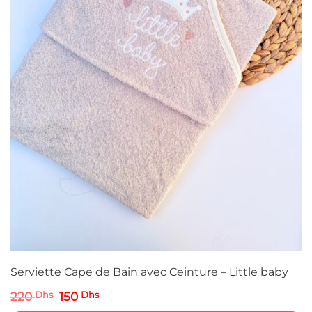
Serviette Cape de Bain avec Ceinture – Little baby
Le
Le
220
Dhs
150
Dhs
prix
prix