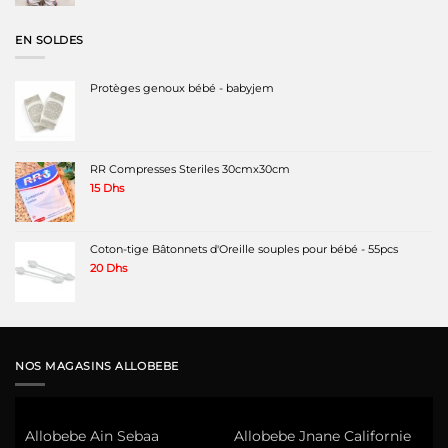
initial
actuel
était :
est :
EN SOLDES
180 Dhs.
110 Dhs.
Protèges genoux bébé - babyjem
RR Compresses Steriles 30cmx30cm
15
Dhs
Coton-tige Bâtonnets d'Oreille souples pour bébé - 55pcs
20
Dhs
NOS MAGASINS ALLOBEBE
Allobebe Ain Sebaa
Allobebe Jnane Californie