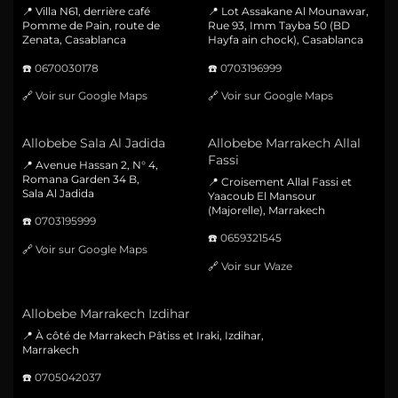
📍 Villa N61, derrière café
📍 Lot Assakane Al Mounawar,
Pomme de Pain, route de
Rue 93, Imm Tayba 50 (BD
Zenata, Casablanca
Hayfa ain chock), Casablanca
☎️
0670030178
☎️
0703196999
🔗
Voir sur Google Maps
🔗
Voir sur Google Maps
Allobebe Sala Al Jadida
Allobebe Marrakech Allal
Fassi
📍 Avenue Hassan 2, N° 4,
Romana Garden 34 B,
📍 Croisement Allal Fassi et
Sala Al Jadida
Yaacoub El Mansour
(Majorelle), Marrakech
☎️
0703195999
☎️
0659321545
🔗
Voir sur Google Maps
🔗
Voir sur Waze
Allobebe Marrakech Izdihar
📍 À côté de Marrakech Pâtiss et Iraki, Izdihar,
Marrakech
☎️
0705042037