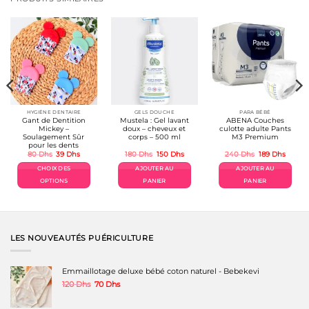
HYGIÈNE DENTAIRE
GELS DOUCHE
PARA BÉBÉ
Gant de Dentition
Mustela : Gel lavant
ABENA Couches
Mickey –
doux – cheveux et
culotte adulte Pants
Soulagement Sûr
corps – 500 ml
M3 Premium
pour les dents
Le
Le
Le
Le
Le
Le
80
Dhs
39
Dhs
180
Dhs
150
Dhs
240
Dhs
189
Dhs
prix
prix
prix
prix
prix
prix
el
initial
actuel
initial
actuel
initial
actuel
CHOIX DES
AJOUTER AU
AJOUTER AU
était :
est :
était :
est :
était :
est :
Dhs.
80 Dhs.
39 Dhs.
180 Dhs.
150 Dhs.
240 Dhs.
189 Dh
OPTIONS
PANIER
PANIER
Ce
produit
a
plusieurs
variations.
LES NOUVEAUTÉS PUÉRICULTURE
Les
options
peuvent
Emmaillotage deluxe bébé coton naturel - Bebekevi
être
Le
Le
120
Dhs
70
Dhs
choisies
prix
prix
sur
initial
actuel
la