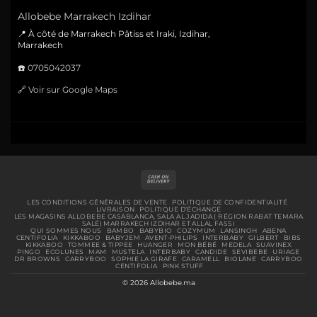
Allobebe Marrakech Izdihar
📍 À côté de Marrakech Pâtiss et Iraki, Izdihar,
Marrakech
☎️
0705042037
🔗
Voir sur Google Maps
Cash
On
Delivery
LES CONDITIONS GÉNÉRALES DE VENTE
POLITIQUE DE CONFIDENTIALITÉ
LIVRAISON
POLITIQUE D’ÉCHANGE
LES MAGASINS ALLOBEBE CASABLANCA, SALA AL JADIDA ( RÉGION RABAT TEMARA
SALÉ) MARRAKECH IZDIHAR ET ALLAL FASSI
QUI SOMMES NOUS
BAMBO
BABYBIO
COZYMUM
LANSINOH
ABENA
CENTIFOLIA
KIKKABOO
BABYJEM
AVENT-PHILIPS
INTERBABY
GILBERT
BIBS
KIKKABOO
TOMMEE & TIPPEE
HUANGER
MON BÉBÉ
MEDELA
SUAVINEX
PINGO
ECOLUNES
MAM
MUSTELA
INTERBABY
CANDIDE
SEVIBEBE
URIAGE
DR BROWNS
CARRYBOO
SOPHIE LA GIRAFE
CARAMELL
BIOLANE
CARRYBOO
CENTIFOLIA
PINK STUFF
© 2026 Allobebe.ma