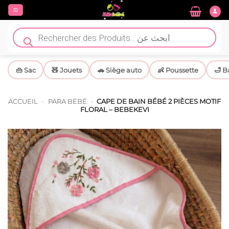
Passer
au
contenu
Recherche
de
produits
👜 Sac
🧸 Jouets
🚗 Siège auto
👶 Poussette
🛁 B
ACCUEIL
-
PARA BÉBÉ
-
CAPE DE BAIN BÉBÉ 2 PIÈCES MOTIF
FLORAL – BEBEKEVI