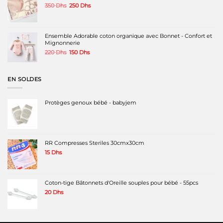
Le
Le
350
Dhs
250
Dhs
prix
prix
initial
actuel
était :
est :
350 Dhs.
250 Dhs.
Ensemble Adorable coton organique avec Bonnet - Confort et
Mignonnerie
Le
Le
220
Dhs
150
Dhs
prix
prix
initial
actuel
était :
est :
EN SOLDES
220 Dhs.
150 Dhs.
Protèges genoux bébé - babyjem
RR Compresses Steriles 30cmx30cm
15
Dhs
Coton-tige Bâtonnets d'Oreille souples pour bébé - 55pcs
20
Dhs