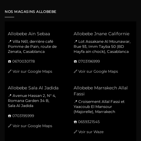
NOS MAGASINS ALLOBEBE
Allobebe Ain Sebaa
Allobebe Jnane Californie
📍 Villa N61, derrière café
📍 Lot Assakane Al Mounawar,
Pomme de Pain, route de
Rue 93, Imm Tayba 50 (BD
Zenata, Casablanca
Hayfa ain chock), Casablanca
☎️
0670030178
☎️
0703196999
🔗
Voir sur Google Maps
🔗
Voir sur Google Maps
Allobebe Sala Al Jadida
Allobebe Marrakech Allal
Fassi
📍 Avenue Hassan 2, N° 4,
Romana Garden 34 B,
📍 Croisement Allal Fassi et
Sala Al Jadida
Yaacoub El Mansour
(Majorelle), Marrakech
☎️
0703195999
☎️
0659321545
🔗
Voir sur Google Maps
🔗
Voir sur Waze