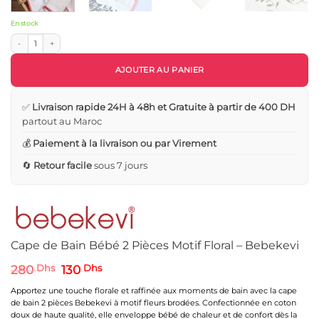
En stock
quantité de Cape de Bain Bébé 2 Pièces Motif Floral – Bebekevi
AJOUTER AU PANIER
✅
Livraison rapide 24H à 48h et Gratuite à partir de 400 DH
partout au Maroc
💰
Paiement à la livraison ou par Virement
🔄
Retour facile
sous 7 jours
Cape de Bain Bébé 2 Pièces Motif Floral – Bebekevi
Le
Le
280
Dhs
130
Dhs
prix
prix
initial
actuel
Apportez une touche florale et raffinée aux moments de bain avec la cape
était :
est :
de bain 2 pièces Bebekevi à motif fleurs brodées. Confectionnée en coton
280 Dhs.
130 Dhs.
doux de haute qualité, elle enveloppe bébé de chaleur et de confort dès la