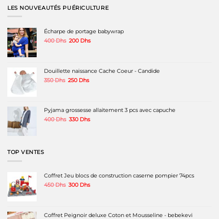
LES NOUVEAUTÉS PUÉRICULTURE
Écharpe de portage babywrap
Le
Le
400
Dhs
200
Dhs
prix
prix
initial
actuel
était :
est :
400 Dhs.
200 Dhs.
Douillette naissance Cache Coeur - Candide
Le
Le
350
Dhs
250
Dhs
prix
prix
initial
actuel
était :
est :
350 Dhs.
250 Dhs.
Pyjama grossesse allaitement 3 pcs avec capuche
Le
Le
400
Dhs
330
Dhs
prix
prix
initial
actuel
était :
est :
400 Dhs.
330 Dhs.
TOP VENTES
Coffret Jeu blocs de construction caserne pompier 74pcs
Le
Le
450
Dhs
300
Dhs
prix
prix
initial
actuel
était :
est :
450 Dhs.
300 Dhs.
Coffret Peignoir deluxe Coton et Mousseline - bebekevi