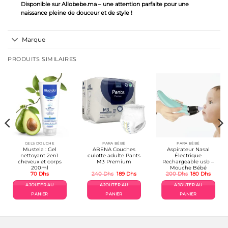
Disponible sur Allobebe.ma – une attention parfaite pour une
naissance pleine de douceur et de style !
Marque
PRODUITS SIMILAIRES
GELS DOUCHE
PARA BÉBÉ
PARA BÉBÉ
Mustela : Gel
ABENA Couches
Aspirateur Nasal
nettoyant 2en1
culotte adulte Pants
Électrique
cheveux et corps
M3 Premium
Rechargeable usb –
200ml
Mouche Bébé
Le
Le
Le
Le
70
Dhs
240
Dhs
189
Dhs
200
Dhs
180
Dhs
prix
prix
prix
prix
initial
actuel
initial
actuel
AJOUTER AU
AJOUTER AU
AJOUTER AU
était :
est :
était :
est :
240 Dhs.
189 Dhs.
200 Dhs.
180 Dh
PANIER
PANIER
PANIER