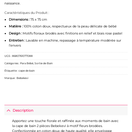
naissance.
Caractéristiques du Produit :
Dimensions :
75 x 75 cm
Matière :
100% coton doux, respectueux de la peau délicate de bébé
Design :
Motifs floraux brodés avec finitions en relief et biais rose pastel
Entretien :
Lavable en machine, repassage à température modérée sur
l’envers
UGS :
8680761077088
Catégories :
Para Bébé
,
Sortie de Bain
Étiquette :
cape de bain
Marque :
Bebekevi
Description
Apportez une touche florale et raffinée aux moments de bain avec
la cape de bain 2 pièces Bebekevi à motif fleurs brodées.
Confectionnée en coton doux de haute qualité, elle enveloppe