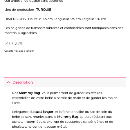
cuir artificiel de qualité sans bactéries.
Lieu de production :
TURQUIE
DIMENSIONS : Hauteur : 55 cm Longueur : 35 cm Largeur : 26 cm
Les poignées de transport robustes et confortables sont fabriquées dans des
matériaux agréables.
UGS :
Stylo/3D
Catégorie :
Sac à langer
Description
Nos
Mommy Bag
vous permettent de garder les affaires
essentielles de votre bébé à portée de main et de garder les mains
libres.
L’élégance du
sac à langer
et la fonctionnalité du sac de soin du
bébé se sont réunies dans le
Mommy Bag
. Le tissu résistant aux
taches, imperméable, exempt de substances cancérigènes et de
phtalates, ne contient aucun métal.