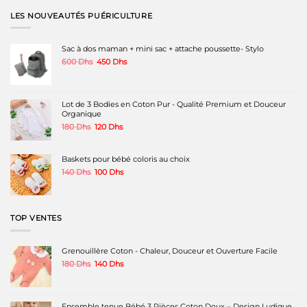
plusieurs
plusieurs
variations.
variations.
LES NOUVEAUTÉS PUÉRICULTURE
Les
Les
options
options
peuvent
peuvent
Sac à dos maman + mini sac + attache poussette- Stylo
être
être
Le
Le
600
Dhs
450
Dhs
choisies
choisies
prix
prix
sur
sur
initial
actuel
la
la
était :
est :
page
page
600 Dhs.
450 Dhs.
Lot de 3 Bodies en Coton Pur - Qualité Premium et Douceur
du
du
Organique
produit
produit
Le
Le
180
Dhs
120
Dhs
prix
prix
initial
actuel
était :
est :
Baskets pour bébé coloris au choix
180 Dhs.
120 Dhs.
Le
Le
140
Dhs
100
Dhs
prix
prix
initial
actuel
était :
est :
140 Dhs.
100 Dhs.
TOP VENTES
Grenouillère Coton - Chaleur, Douceur et Ouverture Facile
Le
Le
180
Dhs
140
Dhs
prix
prix
initial
actuel
était :
est :
180 Dhs.
140 Dhs.
Ensemble tenue Bébé 3 Pièces Coton Doux – Design Ludique