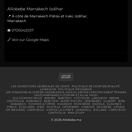
Allobebe Marrakech Izdihar
📍 À côté de Marrakech Pâtiss et Iraki, Izdihar,
Marrakech
☎️
0705042037
🔗
Voir sur Google Maps
Cash
On
Delivery
LES CONDITIONS GÉNÉRALES DE VENTE
POLITIQUE DE CONFIDENTIALITÉ
LIVRAISON
POLITIQUE D’ÉCHANGE
LES MAGASINS ALLOBEBE CASABLANCA, SALA AL JADIDA ( RÉGION RABAT TEMARA
SALÉ) MARRAKECH IZDIHAR ET ALLAL FASSI
QUI SOMMES NOUS
BAMBO
BABYBIO
COZYMUM
LANSINOH
ABENA
CENTIFOLIA
KIKKABOO
BABYJEM
AVENT-PHILIPS
INTERBABY
GILBERT
BIBS
KIKKABOO
TOMMEE & TIPPEE
HUANGER
MON BÉBÉ
MEDELA
SUAVINEX
PINGO
ECOLUNES
MAM
MUSTELA
INTERBABY
CANDIDE
SEVIBEBE
URIAGE
DR BROWNS
CARRYBOO
SOPHIE LA GIRAFE
CARAMELL
BIOLANE
CARRYBOO
CENTIFOLIA
PINK STUFF
© 2026 Allobebe.ma