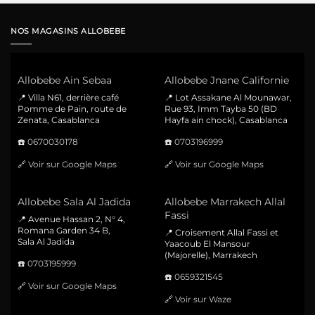
NOS MAGASINS ALLOBEBE
Allobebe Ain Sebaa
Allobebe Jnane Californie
📍 Villa N61, derrière café
📍 Lot Assakane Al Mounawar,
Pomme de Pain, route de
Rue 93, Imm Tayba 50 (BD
Zenata, Casablanca
Hayfa ain chock), Casablanca
☎️
0670030178
☎️
0703196999
🔗
Voir sur Google Maps
🔗
Voir sur Google Maps
Allobebe Sala Al Jadida
Allobebe Marrakech Allal
Fassi
📍 Avenue Hassan 2, N° 4,
Romana Garden 34 B,
📍 Croisement Allal Fassi et
Sala Al Jadida
Yaacoub El Mansour
(Majorelle), Marrakech
☎️
0703195999
☎️
0659321545
🔗
Voir sur Google Maps
🔗
Voir sur Waze