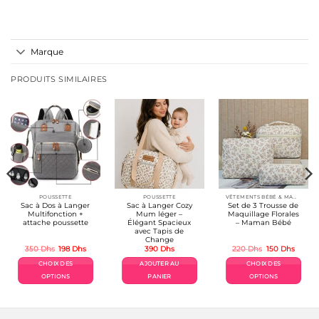
Marque
PRODUITS SIMILAIRES
POUSSETTE
POUSSETTE
VÊTEMENTS BÉBÉ & MAMAN
Sac à Dos à Langer
Sac à Langer Cozy
Set de 3 Trousse de
Multifonction +
Mum léger –
Maquillage Florales
attache poussette
Élégant Spacieux
– Maman Bébé
avec Tapis de
Change
Le
Le
Le
Le
350
Dhs
198
Dhs
390
Dhs
220
Dhs
150
Dhs
prix
prix
prix
prix
el
initial
actuel
initial
actuel
CHOIX DES
AJOUTER AU
CHOIX DES
était :
est :
était :
est :
Dhs.
350 Dhs.
198 Dhs.
220 Dhs.
150 Dh
OPTIONS
PANIER
OPTIONS
Ce
Ce
produit
produit
a
a