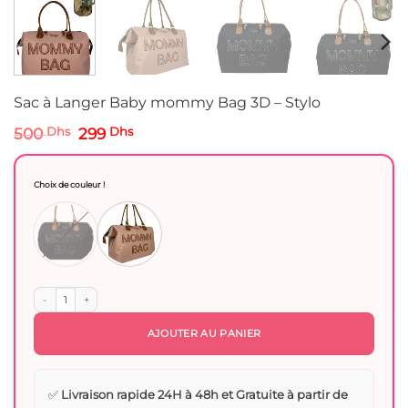
Sac à Langer Baby mommy Bag 3D – Stylo
Le
Le
500
Dhs
299
Dhs
prix
prix
initial
actuel
était :
est :
Choix de couleur !
500 Dhs.
299 Dhs.
quantité de Sac à Langer Baby mommy Bag 3D - Stylo
AJOUTER AU PANIER
✅
Livraison rapide 24H à 48h et Gratuite à partir de