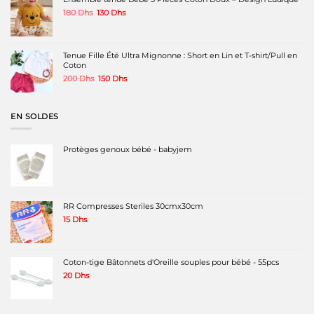
Le
Le
180
Dhs
130
Dhs
prix
prix
initial
actuel
était :
est :
180 Dhs.
130 Dhs.
Tenue Fille Été Ultra Mignonne : Short en Lin et T-shirt/Pull en
Coton
Le
Le
200
Dhs
150
Dhs
prix
prix
initial
actuel
était :
est :
EN SOLDES
200 Dhs.
150 Dhs.
Protèges genoux bébé - babyjem
RR Compresses Steriles 30cmx30cm
15
Dhs
Coton-tige Bâtonnets d'Oreille souples pour bébé - 55pcs
20
Dhs