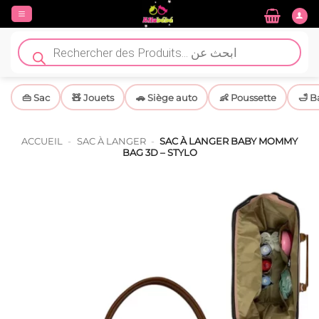
Passer
au
contenu
Recherche
de
produits
👜 Sac
🧸 Jouets
🚗 Siège auto
👶 Poussette
🛁 B
ACCUEIL
-
SAC À LANGER
-
SAC À LANGER BABY MOMMY
BAG 3D – STYLO