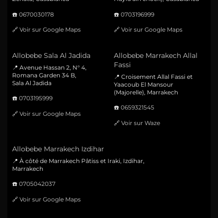
☎️
0670030178
☎️
0703196999
🔗
Voir sur Google Maps
🔗
Voir sur Google Maps
Allobebe Sala Al Jadida
Allobebe Marrakech Allal
Fassi
📍 Avenue Hassan 2, N° 4,
Romana Garden 34 B,
📍 Croisement Allal Fassi et
Sala Al Jadida
Yaacoub El Mansour
(Majorelle), Marrakech
☎️
0703195999
☎️
0659321545
🔗
Voir sur Google Maps
🔗
Voir sur Waze
Allobebe Marrakech Izdihar
📍 À côté de Marrakech Pâtiss et Iraki, Izdihar,
Marrakech
☎️
0705042037
🔗
Voir sur Google Maps