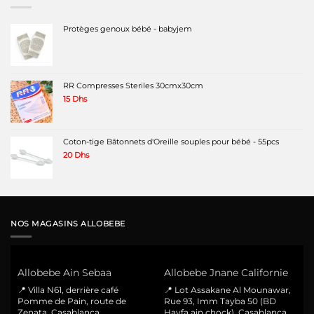
Protèges genoux bébé - babyjem
RR Compresses Steriles 30cmx30cm
15
Dhs
Coton-tige Bâtonnets d'Oreille souples pour bébé - 55pcs
20
Dhs
NOS MAGASINS ALLOBEBE
Allobebe Ain Sebaa
Allobebe Jnane Californie
📍 Villa N61, derrière café
📍 Lot Assakane Al Mounawar,
Pomme de Pain, route de
Rue 93, Imm Tayba 50 (BD
Zenata, Casablanca
Hayfa ain chock), Casablanca