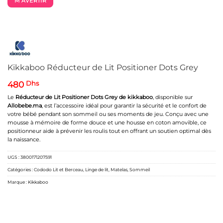
M’AVERTIR
Kikkaboo Réducteur de Lit Positioner Dots Grey
480
Dhs
Le
Réducteur de Lit Positioner Dots Grey de
kikkaboo
, disponible sur
Allobebe.ma
, est l’accessoire idéal pour garantir la sécurité et le confort de
votre bébé pendant son sommeil ou ses moments de jeu. Conçu avec une
mousse à mémoire de forme douce et une housse en coton amovible, ce
positionneur aide à prévenir les roulis tout en offrant un soutien optimal dès
la naissance.
UGS :
3800171207591
Catégories :
Cododo Lit et Berceau
,
Linge de lit
,
Matelas
,
Sommeil
Marque :
Kikkaboo