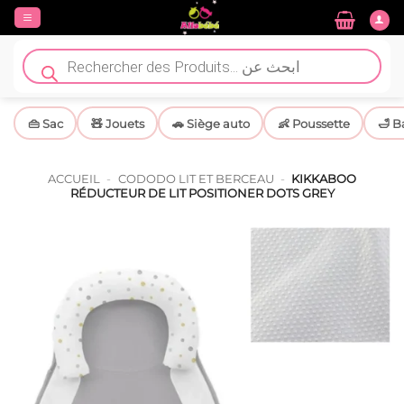
Passer
au
contenu
Recherche
de
produits
👜 Sac
🧸 Jouets
🚗 Siège auto
👶 Poussette
🛁 B
ACCUEIL
-
CODODO LIT ET BERCEAU
-
KIKKABOO
RÉDUCTEUR DE LIT POSITIONER DOTS GREY