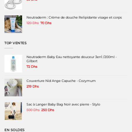
Neutraderm : Crème de douche Relipidante visage et corps
Le
Le
120
Dhs
70
Dhs
prix
prix
initial
actuel
était :
est :
120 Dhs.
70 Dhs.
TOP VENTES
Neutraderm Baby Eau nettoyante douceur 3en1 /200ml -
Gilbert
72
Dhs
Couverture Nid Ange Capuche - Cozymum
219
Dhs
Sac à Langer Baby Bag Noir avec pierre - Stylo
Le
Le
500
Dhs
250
Dhs
prix
prix
initial
actuel
était :
est :
500 Dhs.
250 Dhs.
EN SOLDES