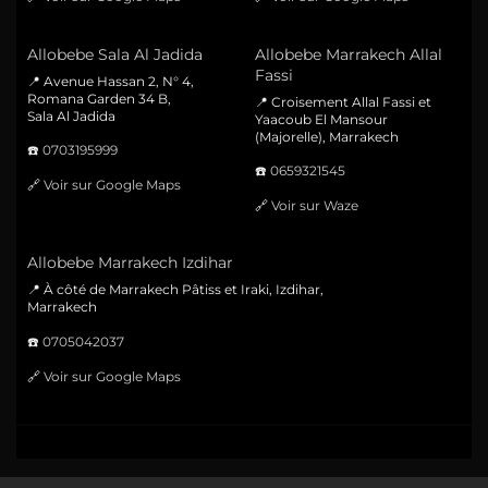
Allobebe Sala Al Jadida
Allobebe Marrakech Allal
Fassi
📍 Avenue Hassan 2, N° 4,
Romana Garden 34 B,
📍 Croisement Allal Fassi et
Sala Al Jadida
Yaacoub El Mansour
(Majorelle), Marrakech
☎️
0703195999
☎️
0659321545
🔗
Voir sur Google Maps
🔗
Voir sur Waze
Allobebe Marrakech Izdihar
📍 À côté de Marrakech Pâtiss et Iraki, Izdihar,
Marrakech
☎️
0705042037
🔗
Voir sur Google Maps