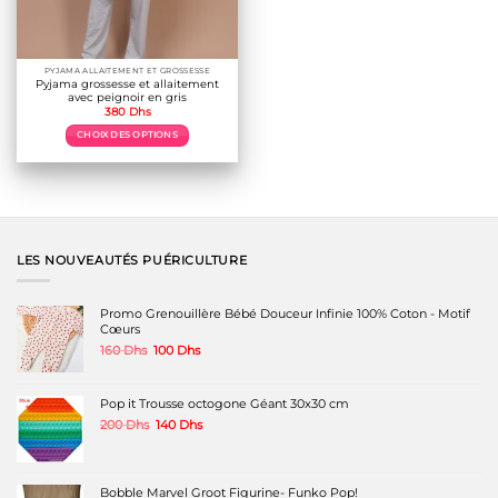
PYJAMA ALLAITEMENT ET GROSSESSE
Pyjama grossesse et allaitement
avec peignoir en gris
380
Dhs
CHOIX DES OPTIONS
Ce
produit
a
plusieurs
variations.
Les
options
LES NOUVEAUTÉS PUÉRICULTURE
peuvent
être
choisies
Promo Grenouillère Bébé Douceur Infinie 100% Coton - Motif
sur
Cœurs
la
Le
Le
160
Dhs
100
Dhs
page
prix
prix
du
initial
actuel
produit
était :
est :
Pop it Trousse octogone Géant 30x30 cm
160 Dhs.
100 Dhs.
Le
Le
200
Dhs
140
Dhs
prix
prix
initial
actuel
était :
est :
200 Dhs.
140 Dhs.
Bobble Marvel Groot Figurine- Funko Pop!