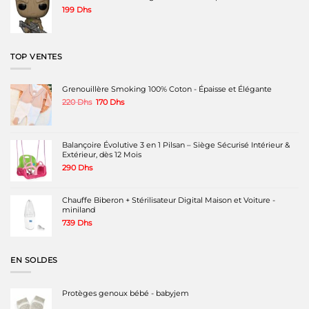
199
Dhs
TOP VENTES
Grenouillère Smoking 100% Coton - Épaisse et Élégante
Le
Le
220
Dhs
170
Dhs
prix
prix
initial
actuel
était :
est :
220 Dhs.
170 Dhs.
Balançoire Évolutive 3 en 1 Pilsan – Siège Sécurisé Intérieur &
Extérieur, dès 12 Mois
290
Dhs
Chauffe Biberon + Stérilisateur Digital Maison et Voiture -
miniland
739
Dhs
EN SOLDES
Protèges genoux bébé - babyjem