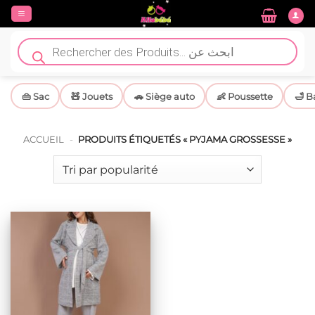
Passer
au
contenu
Recherche
de
produits
👜 Sac
🧸 Jouets
🚗 Siège auto
👶 Poussette
🛁 B
ACCUEIL
-
PRODUITS ÉTIQUETÉS « PYJAMA GROSSESSE »