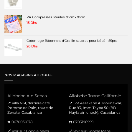
RR Compresses Steriles 30cmx30cm
15
Dhs
Coton-tige Bâtonnets d'Oreille souples pour bébé - 55pcs
20
Dhs
NOS MAGASINS ALLOBEBE
Allobebe Ain Sebaa
Allobebe Jnane Californie
📍 Villa N61, derrière café
📍 Lot Assakane Al Mounawar,
Pomme de Pain, route de
Rue 93, Imm Tayba 50 (BD
Zenata, Casablanca
Hayfa ain chock), Casablanca
☎️
0670030178
☎️
0703196999
🔗
Voir sur Google Maps
🔗
Voir sur Google Maps