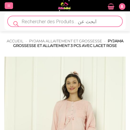
Passer
au
contenu
Recherche
de
produits
ACCUEIL
-
PYJAMA ALLAITEMENT ET GROSSESSE
-
PYJAMA
GROSSESSE ET ALLAITEMENT 3 PCS AVEC LACET ROSE