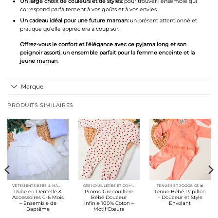
Un large choix de couleurs et de styles:
pour trouver l’ensemble qui
correspond parfaitement à vos goûts et à vos envies.
Un cadeau idéal pour une future maman:
un présent attentionné et
pratique qu’elle appréciera à coup sûr.
Offrez-vous le confort et l’élégance avec ce pyjama long et son
peignoir assorti, un ensemble parfait pour la femme enceinte et la
jeune maman.
Marque
PRODUITS SIMILAIRES
VÊTEMENTS BÉBÉ & MAMAN
GRENOUILLÉRES ET COMBINAISONS COTON
TENUES ET JOGGINGS 🎀
Robe en Dentelle &
Promo Grenouillère
Tenue Bébé Papillon
Accessoires 0-6 Mois
Bébé Douceur
– Douceur et Style
– Ensemble de
Infinie 100% Coton –
Envolant
Baptême
Motif Cœurs