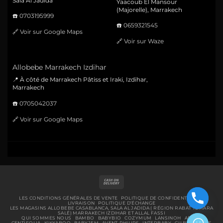
Sala Al Jadida
Yaacoub El Mansour
(Majorelle), Marrakech
☎️
0703195999
☎️
0659321545
🔗
Voir sur Google Maps
🔗
Voir sur Waze
Allobebe Marrakech Izdihar
📍 À côté de Marrakech Pâtiss et Iraki, Izdihar,
Marrakech
☎️
0705042037
🔗
Voir sur Google Maps
Cash
On
Delivery
LES CONDITIONS GÉNÉRALES DE VENTE
POLITIQUE DE CONFIDENTIALITÉ
LIVRAISON
POLITIQUE D’ÉCHANGE
LES MAGASINS ALLOBEBE CASABLANCA, SALA AL JADIDA ( RÉGION RABAT TEMARA
SALÉ) MARRAKECH IZDIHAR ET ALLAL FASSI
QUI SOMMES NOUS
BAMBO
BABYBIO
COZYMUM
LANSINOH
ABENA
CENTIFOLIA
KIKKABOO
BABYJEM
AVENT-PHILIPS
INTERBABY
GILBERT
BIBS