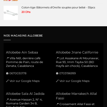
Coton-tige Bâtonnets d'Oreille souples pour bébé - 55pcs
20
Dhs
NOS MAGASINS ALLOBEBE
Allobebe Ain Sebaa
Allobebe Jnane Californie
📍 Villa N61, derrière café
📍 Lot Assakane Al Mounawar,
Pomme de Pain, route de
Rue 93, Imm Tayba 50 (BD
Zenata, Casablanca
Hayfa ain chock), Casablanca
☎️
0670030178
☎️
0703196999
🔗
Voir sur Google Maps
🔗
Voir sur Google Maps
Allobebe Sala Al Jadida
Allobebe Marrakech Allal
Fassi
📍 Avenue Hassan 2, N° 4,
Romana Garden 34 B,
📍 Croisement Allal Fassi et