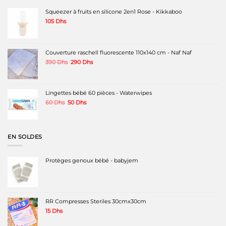
Squeezer à fruits en silicone 2en1 Rose - Kikkaboo
105
Dhs
Couverture raschell fluorescente 110x140 cm - Naf Naf
Le
Le
390
Dhs
290
Dhs
prix
prix
initial
actuel
était :
est :
390 Dhs.
290 Dhs.
Lingettes bébé 60 pièces - Waterwipes
Le
Le
60
Dhs
50
Dhs
prix
prix
initial
actuel
était :
est :
60 Dhs.
50 Dhs.
EN SOLDES
Protèges genoux bébé - babyjem
RR Compresses Steriles 30cmx30cm
15
Dhs